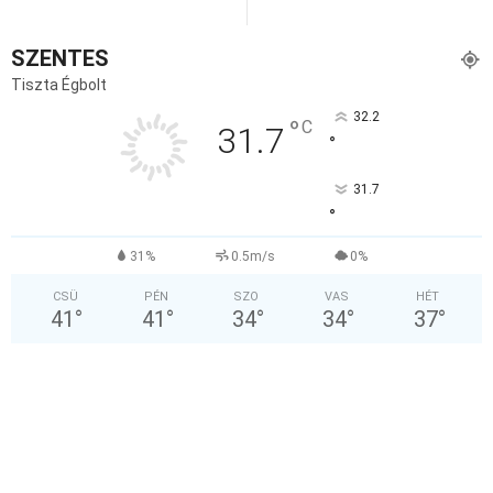
SZENTES
Tiszta Égbolt
32.2
°
C
31.7
°
31.7
°
31%
0.5m/s
0%
CSÜ
PÉN
SZO
VAS
HÉT
41
°
41
°
34
°
34
°
37
°