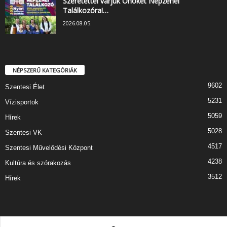
Szeretettel várjuk Önöket Népzenei
Találkozóra!…
2026.08.05.
NÉPSZERŰ KATEGÓRIÁK
9602
Szentesi Élet
5231
Vízisportok
5059
Hírek
5028
Szentesi VK
4517
Szentesi Művelődési Központ
4238
Kultúra és szórakozás
3512
Hírek