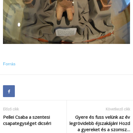
Forrás
Előző cikk
Következő cikk
Pellei Csaba a szentesi
Gyere és fuss velünk az év
csapategységet dicséri
legrövidebb éjszakáján! Hozd
a gyereket és a szomsz…