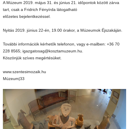
A Múzeum 2019. május 31. és június 21. időpontok között zárva
tart, csak a Fridrich Fényírda látogatható
előzetes bejelentkezéssel.
Nyitás 2019. június 22-én, 19.00 órakor, a Múzeumok Éjszakáján.
További információk kérhetők telefonon, vagy e-mailben: +36 70
228 8565; igazgatosag@kosztamuzeum.hu.
Köszönjük szíves megértésüket.
www.szentesimozaik.hu
Múzeum|33