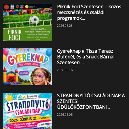
Piknik Foci Szentesen – közös
meccsnézés és családi
programok…
2026.06.23.
Gyereknap a Tisza Terasz
Büfénél, és a Snack Bárnál
Szentesen!…
2026.06.16.
STRANDNYITÓ CSALÁDI NAP A
SZENTESI
ÜDÜLŐKÖZPONTBAN!…
2026.06.05.