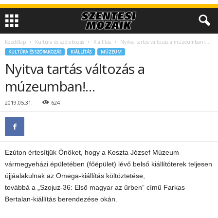
Kezdőlap
Kultúra és szórakozás
Kiállítás
Nyitva tartás változás a múzeumban!…
KULTÚRA ÉS SZÓRAKOZÁS
KIÁLLÍTÁS
MÚZEUM
Nyitva tartás változás a
múzeumban!…
2019.05.31.
624
Ezúton értesítjük Önöket, hogy a Koszta József Múzeum
vármegyeházi épületében (főépület) lévő belső kiállítóterek teljesen
újjáalakulnak az Omega-kiállítás költöztetése,
továbbá a „Szojuz-36: Első magyar az űrben” című Farkas
Bertalan-kiállítás berendezése okán.