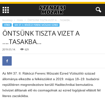
Kezdőlap
Hírek
ÖNTSÜNK TISZTA VIZET A ….TASAKBA…
HÍREK
MH 37. II. RÁKÓCZI FERENC MŰSZAKI EZRED
ÖNTSÜNK TISZTA VIZET A
….TASAKBA…
2019.05.14.
629
Az MH 37. II. Rákóczi Ferenc Műszaki Ezred Víztisztító század
állománya elkezdte a felkészülést a 2019. május 18–19. budaörsi
repülőtéren megrendezésre kerülő Haditechnikai bemutatóra.
Ivóvizet állítanak elő és csomagolnak az ezred logójával ellátott fél
literes zacskókba.