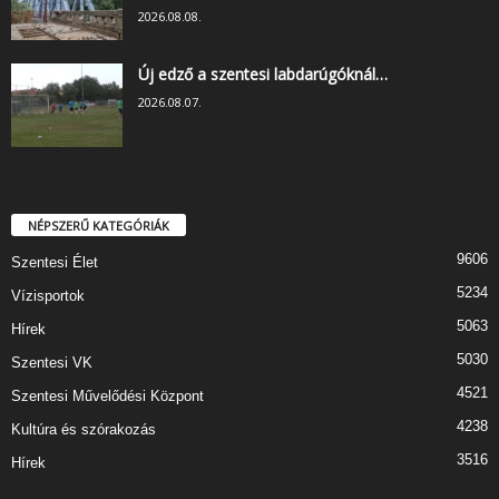
2026.08.08.
Új edző a szentesi labdarúgóknál…
2026.08.07.
NÉPSZERŰ KATEGÓRIÁK
9606
Szentesi Élet
5234
Vízisportok
5063
Hírek
5030
Szentesi VK
4521
Szentesi Művelődési Központ
4238
Kultúra és szórakozás
3516
Hírek