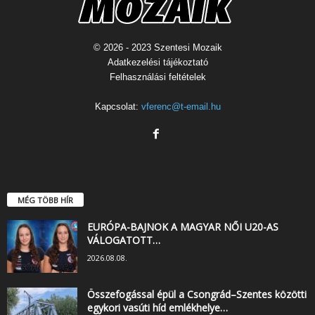
© 2026 - 2023 Szentesi Mozaik
Adatkezelési tájékoztató
Felhasználási feltételek
Kapcsolat:
vferenc@t-email.hu
MÉG TÖBB HÍR
EURÓPA-BAJNOK A MAGYAR NŐI U20-AS
VÁLOGATOTT…
2026.08.08.
Összefogással épül a Csongrád–Szentes közötti
egykori vasúti híd emlékhelye…