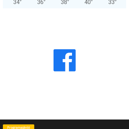
34
°
36
°
38
°
40
°
33
°
Programajánló