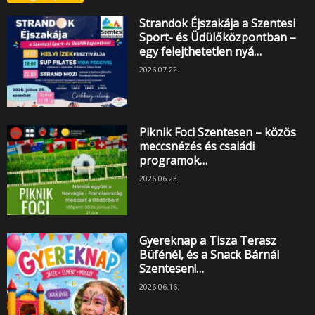
Strandok Éjszakája a Szentesi
Sport- és Üdülőközpontban –
egy felejthetetlen nyá…
2026.07.22.
Piknik Foci Szentesen – közös
meccsnézés és családi
programok…
2026.06.23.
Gyereknap a Tisza Terasz
Büfénél, és a Snack Bárnál
Szentesen!…
2026.06.16.