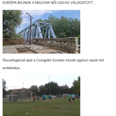
EURÓPA-BAJNOK A MAGYAR NŐI U20-AS VÁLOGATOTT…
Összefogással épül a Csongrád–Szentes közötti egykori vasúti híd
emlékhelye…