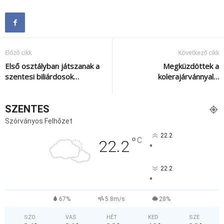
Előző cikk
Következő cikk
Első osztályban játszanak a
Megküzdöttek a
szentesi biliárdosok…
kolerajárvánnyal…
SZENTES
Szórványos Felhőzet
22.2
°
C
22.2
°
22.2
°
67%
5.8m/s
28%
SZO
VAS
HÉT
KED
SZE