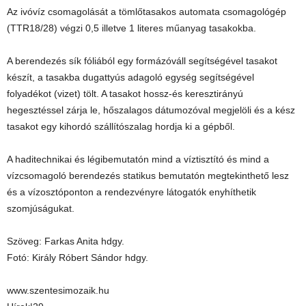
Az ivóvíz csomagolását a tömlőtasakos automata csomagológép
(TTR18/28) végzi 0,5 illetve 1 literes műanyag tasakokba.
A berendezés sík fóliából egy formázóváll segítségével tasakot
készít, a tasakba dugattyús adagoló egység segítségével
folyadékot (vizet) tölt. A tasakot hossz-és keresztirányú
hegesztéssel zárja le, hőszalagos dátumozóval megjelöli és a kész
tasakot egy kihordó szállítószalag hordja ki a gépből.
A haditechnikai és légibemutatón mind a víztisztító és mind a
vízcsomagoló berendezés statikus bemutatón megtekinthető lesz
és a vízosztóponton a rendezvényre látogatók enyhíthetik
szomjúságukat.
Szöveg: Farkas Anita hdgy.
Fotó: Király Róbert Sándor hdgy.
www.szentesimozaik.hu