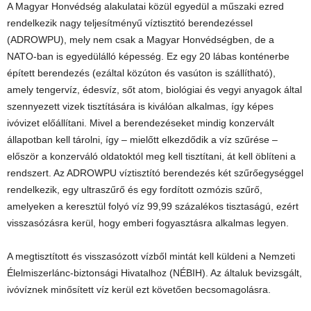
A Magyar Honvédség alakulatai közül egyedül a műszaki ezred
rendelkezik nagy teljesítményű víztisztitó berendezéssel
(ADROWPU), mely nem csak a Magyar Honvédségben, de a
NATO-ban is egyedülálló képesség. Ez egy 20 lábas konténerbe
épített berendezés (ezáltal közúton és vasúton is szállítható),
amely tengervíz, édesvíz, sőt atom, biológiai és vegyi anyagok által
szennyezett vizek tisztítására is kiválóan alkalmas, így képes
ivóvizet előállítani. Mivel a berendezéseket mindig konzervált
állapotban kell tárolni, így – mielőtt elkezdődik a víz szűrése –
először a konzerváló oldatoktól meg kell tisztítani, át kell öblíteni a
rendszert. Az ADROWPU víztisztító berendezés két szűrőegységgel
rendelkezik, egy ultraszűrő és egy fordított ozmózis szűrő,
amelyeken a keresztül folyó víz 99,99 százalékos tisztaságú, ezért
visszasózásra kerül, hogy emberi fogyasztásra alkalmas legyen.
A megtisztított és visszasózott vízből mintát kell küldeni a Nemzeti
Élelmiszerlánc-biztonsági Hivatalhoz (NÉBIH). Az általuk bevizsgált,
ivóvíznek minősített víz kerül ezt követően becsomagolásra.