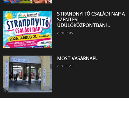
STRANDNYITÓ CSALÁDI NAP A
SZENTESI
ÜDÜLŐKÖZPONTBAN!…
2026.06.05.
MOST VASÁRNAP!…
2026.05.28.