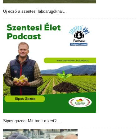
Új edző a szentesi labdarúgóknál…
Sipos gazda: Mit tanít a kert?…