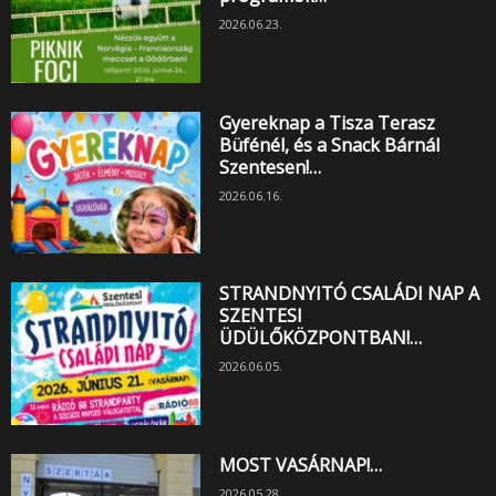
2026.06.23.
Gyereknap a Tisza Terasz
Büfénél, és a Snack Bárnál
Szentesen!…
2026.06.16.
STRANDNYITÓ CSALÁDI NAP A
SZENTESI
ÜDÜLŐKÖZPONTBAN!…
2026.06.05.
MOST VASÁRNAP!…
2026.05.28.