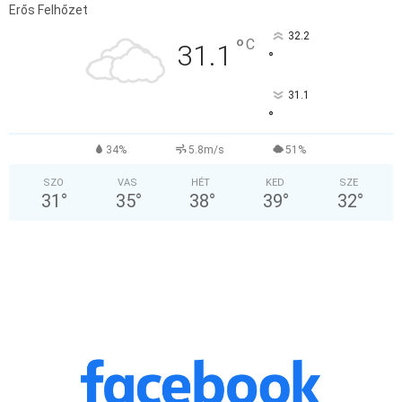
Erős Felhőzet
32.2
°
C
31.1
°
31.1
°
34%
5.8m/s
51%
SZO
VAS
HÉT
KED
SZE
31
°
35
°
38
°
39
°
32
°