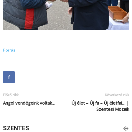
Forrás
Előző cikk
Következő cikk
Angol vendégeink voltak…
Új élet – Új fa – Új életfa!… |
Szentesi Mozaik
SZENTES