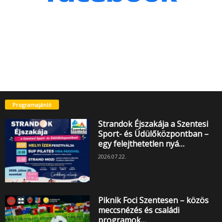
Programajánló
Strandok Éjszakája a Szentesi
Sport- és Üdülőközpontban –
egy felejthetetlen nyá…
2026.07.22.
Piknik Foci Szentesen – közös
meccsnézés és családi
programok…