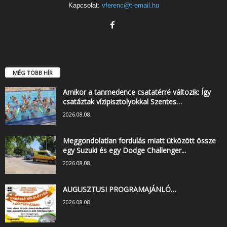
Kapcsolat:
vferenc@t-email.hu
MÉG TÖBB HÍR
Amikor a tanmedence csatatérré változik: Így
csatáztak vízipisztolyokkal Szentes…
2026.08.08.
Meggondolatlan fordulás miatt ütközött össze
egy Suzuki és egy Dodge Challenger...
2026.08.08.
AUGUSZTUSI PROGRAMAJÁNLÓ…
2026.08.08.