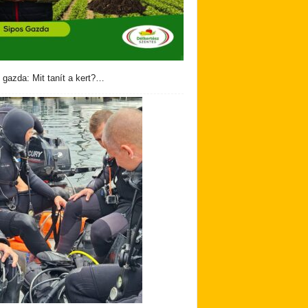
 gazda: Mit tanít a kert?…