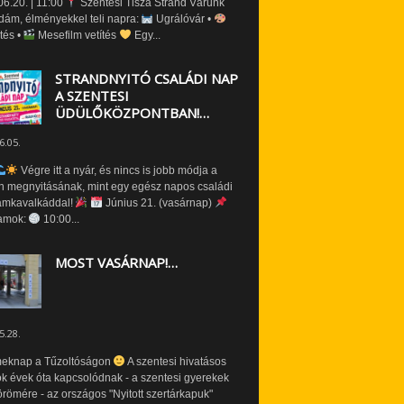
6.20. | 11:00
Szentesi Tisza Strand Várunk
dám, élményekkel teli napra:
Ugrálóvár •
tés •
Mesefilm vetítés
Egy...
STRANDNYITÓ CSALÁDI NAP
A SZENTESI
ÜDÜLŐKÖZPONTBAN!…
6.05.
Végre itt a nyár, és nincs is jobb módja a
n megnyitásának, mint egy egész napos családi
amkavalkáddal!
Június 21. (vasárnap)
amok:
10:00...
MOST VASÁRNAP!…
5.28.
eknap a Tűzoltóságon
A szentesi hivatásos
ók évek óta kapcsolódnak - a szentesi gyerekek
römére - az országos "Nyitott szertárkapuk"