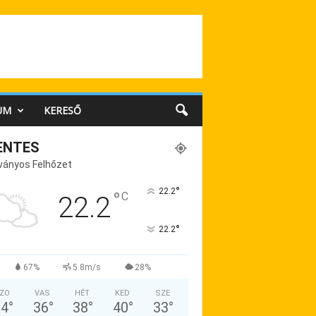
UM
KERESŐ
ENTES
ványos Felhőzet
°
22.2
°
C
22.2
°
22.2
67%
5.8m/s
28%
ZO
VAS
HÉT
KED
SZE
34
°
36
°
38
°
40
°
33
°