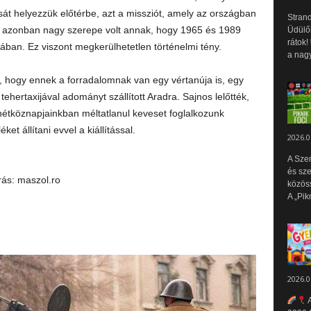
t helyezzük előtérbe, azt a missziót, amely az országban
Strand
en azonban nagy szerepe volt annak, hogy 1965 és 1989
Üdülők
rátok!
ban. Ez viszont megkerülhetetlen történelmi tény.
a nagy
 hogy ennek a forradalomnak van egy vértanúja is, egy
tehertaxijával adományt szállított Aradra. Sajnos lelőtték,
hétköznapjainkban méltatlanul keveset foglalkozunk
t állítani evvel a kiállítással.
2026.0
A Sze
és sz
ás: maszol.ro
közös
A „Pik
2026.0
A