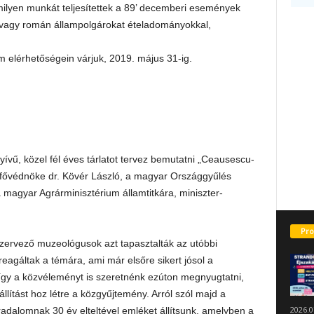
ilyen munkát teljesítettek a 89’ decemberi események
t vagy román állampolgárokat ételadományokkal,
 elérhetőségein várjuk, 2019. május 31-ig.
ű, közel fél éves tárlatot tervez bemutatni „Ceausescu-
ővédnöke dr. Kövér László, a magyar Országgyűlés
 magyar Agrárminisztérium államtitkára, miniszter-
Pro
szervező muzeológusok azt tapasztalták az utóbbi
agáltak a témára, ami már elsőre sikert jósol a
gy a közvéleményt is szeretnénk ezúton megnyugtatni,
llítást hoz létre a közgyűjtemény. Arról szól majd a
2026.0
adalomnak 30 év elteltével emléket állítsunk, amelyben a