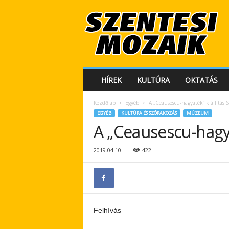
S
z
e
n
t
e
s
HÍREK
KULTÚRA
OKTATÁS
i
M
Kezdőlap
Egyéb
A „Ceausescu-hagyaték” kiállítás
o
EGYÉB
KULTÚRA ÉS SZÓRAKOZÁS
MÚZEUM
z
A „Ceausescu-hagya
a
i
k
2019.04.10.
422
Felhívás