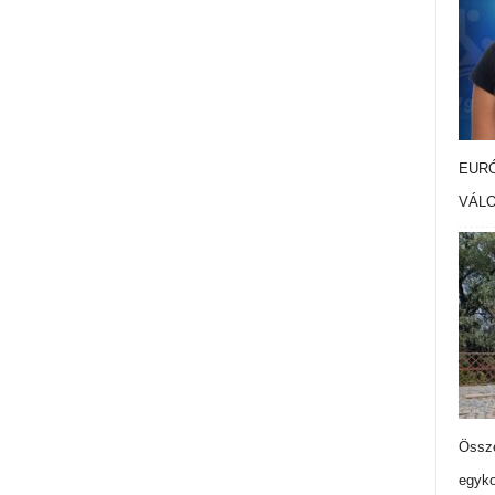
EURÓ
VÁL
Össze
egyko