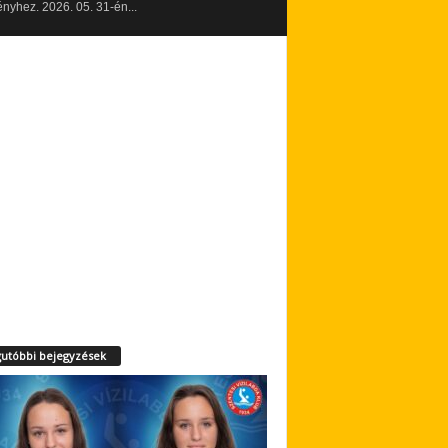
yhez. 2026. 05. 31-én...
utóbbi bejegyzések