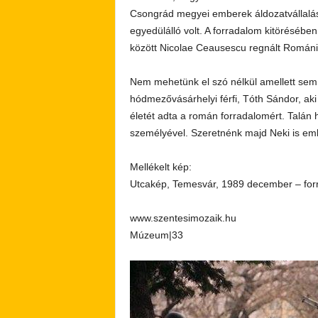
Csongrád megyei emberek áldozatvállalásá
egyedülálló volt. A forradalom kitöréséb
között Nicolae Ceausescu regnált Romániá
Nem mehetünk el szó nélkül amellett sem,
hódmezővásárhelyi férfi, Tóth Sándor, aki 
életét adta a román forradalomért. Talán 
személyével. Szeretnénk majd Neki is emléke
Mellékelt kép:
Utcakép, Temesvár, 1989 december – forr
www.szentesimozaik.hu
Múzeum|33