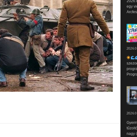
2026.0
egy vi
Arcfes
2026.0
szezo
progr
Progr
2026.0
Gyerm
tűzolt
nagy ö