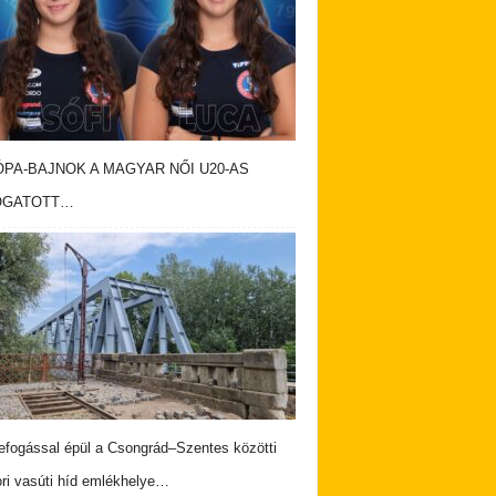
PA-BAJNOK A MAGYAR NŐI U20-AS
OGATOTT…
fogással épül a Csongrád–Szentes közötti
ri vasúti híd emlékhelye…