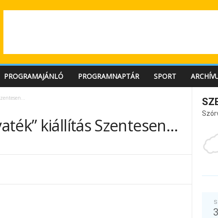
PROGRAMAJÁNLÓ
PROGRAMNAPTÁR
SPORT
ARCHÍV
 Szentesen…
SZ
Szór
ték” kiállítás Szentesen…
S