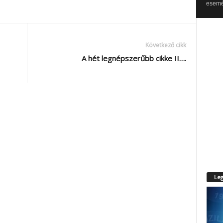
esemén
Következő cikk
A hét legnépszerűbb cikke II….
Leg