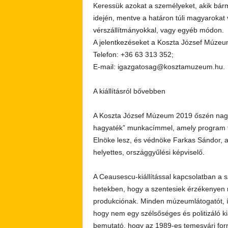
Keressük azokat a személyeket, akik bárm
idején, mentve a határon túli magyaroka
vérszállítmányokkal, vagy egyéb módon.
A jelentkezéseket a Koszta József Múzeum
Telefon: +36 63 313 352;
E-mail: igazgatosag@kosztamuzeum.hu.
A kiállításról bővebben
A Koszta József Múzeum 2019 őszén nagyív
hagyaték” munkacímmel, amely program f
Elnöke lesz, és védnöke Farkas Sándor, a
helyettes, országgyűlési képviselő.
A Ceausescu-kiállítással kapcsolatban a 
hetekben, hogy a szentesiek érzékenyen re
produkciónak. Minden múzeumlátogatót, í
hogy nem egy szélsőséges és politizáló kiá
bemutató, hogy az 1989-es temesvári forr