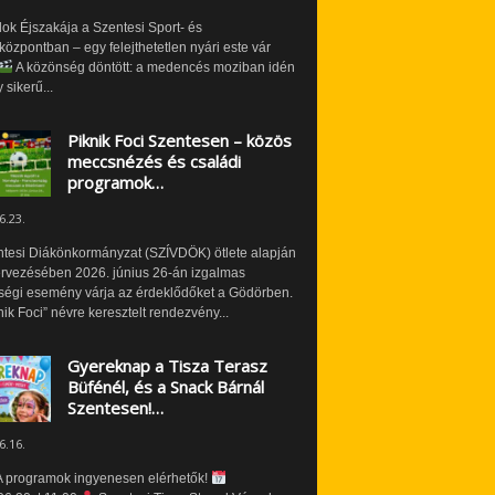
ok Éjszakája a Szentesi Sport- és
özpontban – egy felejthetetlen nyári este vár
A közönség döntött: a medencés moziban idén
 sikerű...
Piknik Foci Szentesen – közös
meccsnézés és családi
programok…
6.23.
ntesi Diákönkormányzat (SZÍVDÖK) ötlete alapján
ervezésében 2026. június 26-án izgalmas
ségi esemény várja az érdeklődőket a Gödörben.
nik Foci” névre keresztelt rendezvény...
Gyereknap a Tisza Terasz
Büfénél, és a Snack Bárnál
Szentesen!…
6.16.
 programok ingyenesen elérhetők!