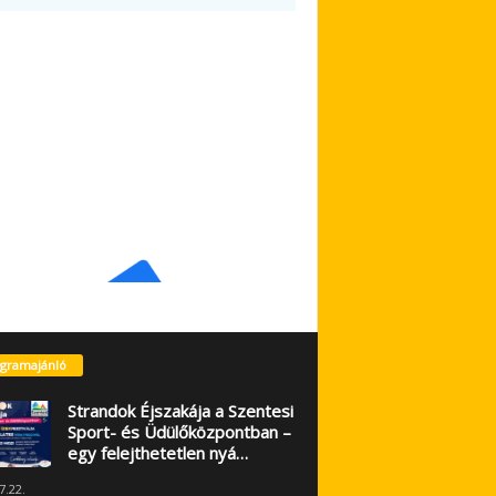
gramajánló
Strandok Éjszakája a Szentesi
Sport- és Üdülőközpontban –
egy felejthetetlen nyá…
7.22.