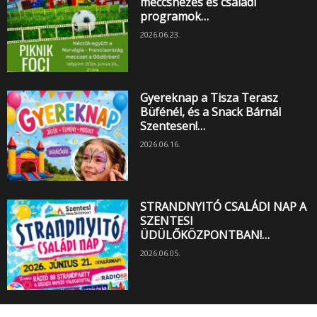
meccsnézés és családi
programok…
2026.06.23.
Gyereknap a Tisza Terasz
Büfénél, és a Snack Bárnál
Szentesen!…
2026.06.16.
STRANDNYITÓ CSALÁDI NAP A
SZENTESI
ÜDÜLŐKÖZPONTBAN!…
2026.06.05.