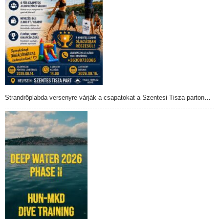
Strandröplabda-versenyre várják a csapatokat a Szentesi Tisza-parton…