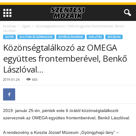
Kezdőlap
Egyéb
Közönségtalálkozó az OMEGA együttes frontemberével, Benkő
Lászlóval…
EGYÉB
KULTÚRA ÉS SZÓRAKOZÁS
EGYÉB ELŐADÁSOK
KIÁLLÍTÁS
MÚZEUM
Közönségtalálkozó az OMEGA
együttes frontemberével, Benkő
Lászlóval…
2019.01.24.
665
2019. január 25-én, péntek este 6 órától közönségtalálkozót
szerveznek az OMEGA együttes frontemberével, Benkő Lászlóval.
A rendezvény a Koszta József Múzeum „Gyöngyhajú lány” –