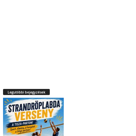
Legutóbbi bejegyzések