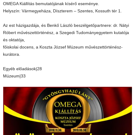
OMEGA Kiállítás bemutatójának kísérő eseménye.
Helyszín: Vármegyeháza, Díszterem – Szentes, Kossuth tér 1.
Az est házigazdája, és Benkő László beszélgetőpartnere: dr. Nátyi
Róbert művészettörténész, a Szegedi Tudományegyetem kutatója
és oktatója,
főiskolai docens, a Koszta József Múzeum művészettörténész-
kurátora.
Egyéb előadások|28
Múzeum|33