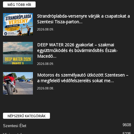
MÉG TÖBB HÍR
Strandröplabda-versenyre várják a csapatokat a
Szentesi Tisza-parton…
2026.08.09.
DEEP WATER 2026 gyakorlat – szakmai
együttműködés és búvárminősítés Észak-
Macedó…
2026.08.09.
Motoros és személyautó ütközött Szentesen –
a megfelelő védőfelszerelés sokat me…
2026.08.08.
NÉPSZERŰ KATEGÓRIÁK
9608
Szentesi Élet
5235