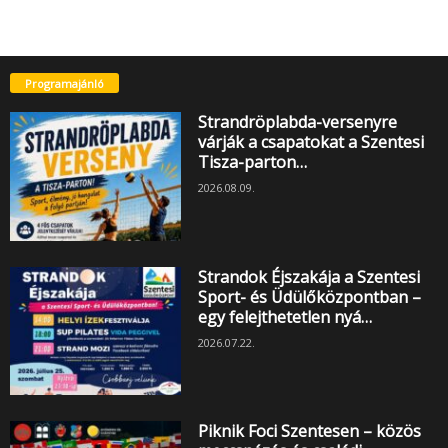
Programajánló
Strandröplabda-versenyre
várják a csapatokat a Szentesi
Tisza-parton…
2026.08.09.
Strandok Éjszakája a Szentesi
Sport- és Üdülőközpontban –
egy felejthetetlen nyá…
2026.07.22.
Piknik Foci Szentesen – közös