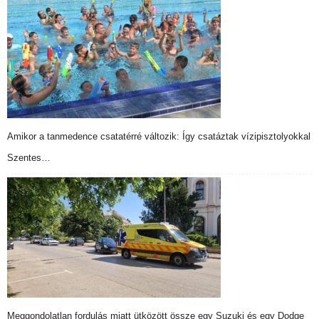
Amikor a tanmedence csatatérré változik: Így csatáztak vízipisztolyokkal
Szentes…
Meggondolatlan fordulás miatt ütközött össze egy Suzuki és egy Dodge