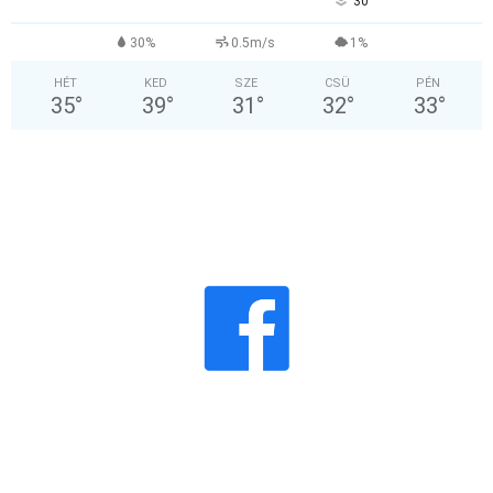
°
30
30%
0.5m/s
1%
HÉT
KED
SZE
CSÜ
PÉN
35
°
39
°
31
°
32
°
33
°