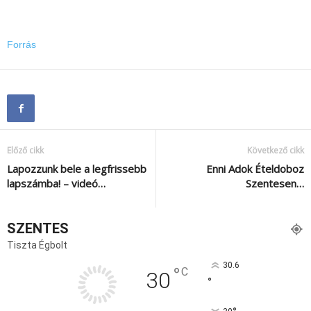
Forrás
Előző cikk
Következő cikk
Lapozzunk bele a legfrissebb
Enni Adok Ételdoboz
lapszámba! – videó…
Szentesen…
SZENTES
Tiszta Égbolt
30.6
°
C
30
°