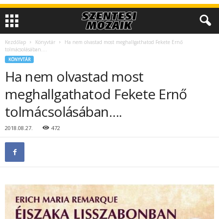
Kezdőlap
Könyvtár
Ha nem olvastad most meghallgathatod Fekete Ernő
tolmácsolásában….
KÖNYVTÁR
Ha nem olvastad most
meghallgathatod Fekete Ernő
tolmácsolásában….
2018.08.27.
472