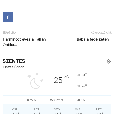
Előző cikk
Következő cikk
Harmincöt éves a Tallián
Baba a fedélzeten…
Optika…
SZENTES
Tiszta Égbolt
°
25
°
C
25
°
25
29%
2.2m/s
0%
CSÜ
PÉN
SZO
VAS
HÉT