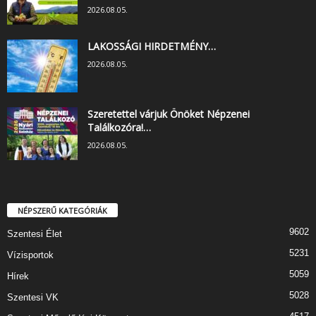
2026.08.05.
LAKOSSÁGI HIRDETMÉNY…
2026.08.05.
Szeretettel várjuk Önöket Népzenei
Találkozóra!…
2026.08.05.
NÉPSZERŰ KATEGÓRIÁK
9602
Szentesi Élet
5231
Vízisportok
5059
Hírek
5028
Szentesi VK