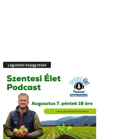
Legutóbbi bejegyzések