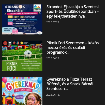
Strandok Éjszakája a Szentesi
Sport- és Üdülőközpontban –
egy felejthetetlen nyá…
2026.07.22.
Piknik Foci Szentesen – közös
meccsnézés és családi
programok…
2026.06.23.
Gyereknap a Tisza Terasz
Büfénél, és a Snack Bárnál
Szentesen!…
2026.06.16.