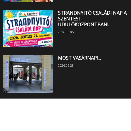
STRANDNYITÓ CSALÁDI NAP A
SZENTESI
ÜDÜLŐKÖZPONTBAN!…
2026.06.05.
MOST VASÁRNAP!…
2026.05.28.