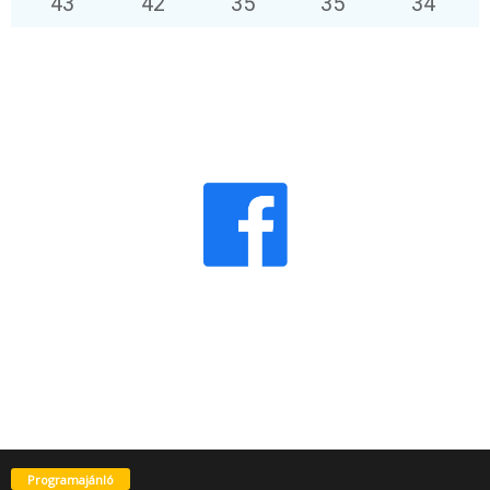
43
°
42
°
35
°
35
°
34
°
Programajánló