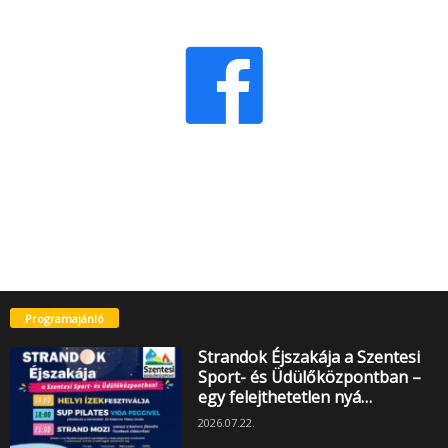
Programajánló
Strandok Éjszakája a Szentesi
Sport- és Üdülőközpontban –
egy felejthetetlen nyá…
2026.07.22.