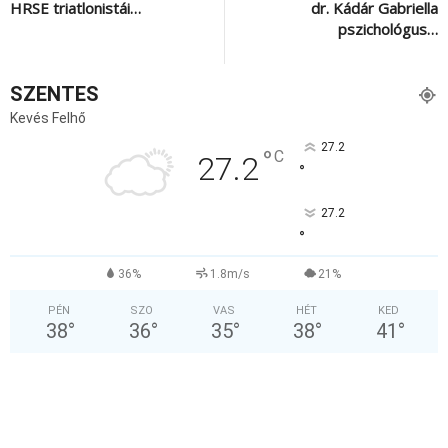
HRSE triatlonistái…
dr. Kádár Gabriella
pszichológus…
SZENTES
Kevés Felhő
27.2
°
C
27.2
°
27.2
°
36%
1.8m/s
21%
PÉN
SZO
VAS
HÉT
KED
38
°
36
°
35
°
38
°
41
°