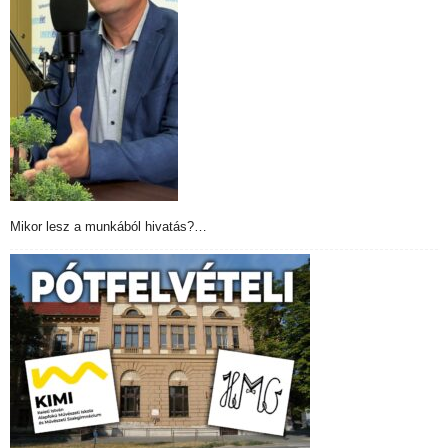
Mikor lesz a munkából hivatás?…