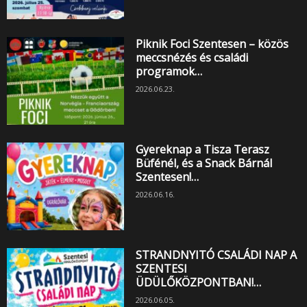
Piknik Foci Szentesen – közös
meccsnézés és családi
programok…
2026.06.23.
Gyereknap a Tisza Terasz
Büfénél, és a Snack Bárnál
Szentesen!…
2026.06.16.
STRANDNYITÓ CSALÁDI NAP A
SZENTESI
ÜDÜLŐKÖZPONTBAN!…
2026.06.05.