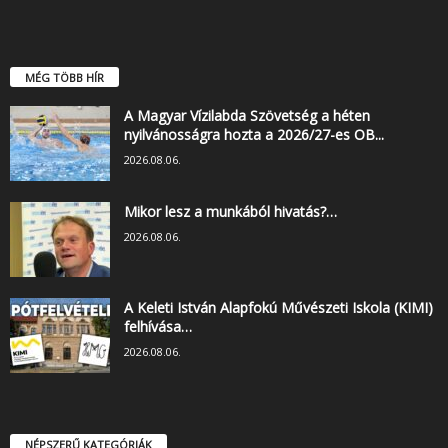
MÉG TÖBB HÍR
A Magyar Vízilabda Szövetség a héten
nyilvánosságra hozta a 2026/27-es OB...
2026.08.06.
Mikor lesz a munkából hivatás?…
2026.08.06.
A Keleti István Alapfokú Művészeti Iskola (KIMI)
felhívása…
2026.08.06.
NÉPSZERŰ KATEGÓRIÁK