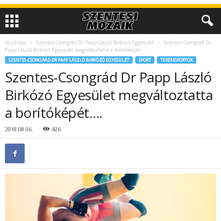
Kezdőlap
Szentes-Csongrád Dr Papp László Birkózó Egyesület
Szentes-Csongrád Dr
Papp László Birkózó Egyesület megváltoztatta a borítóképét….
SZENTES-CSONGRÁD DR PAPP LÁSZLÓ BIRKÓZÓ EGYESÜLET
SPORT
TEREMSPORTOK
Szentes-Csongrád Dr Papp László
Birkózó Egyesület megváltoztatta
a borítóképét….
2018.08.06.
426