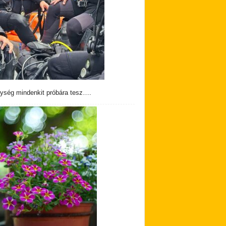
ység mindenkit próbára tesz….