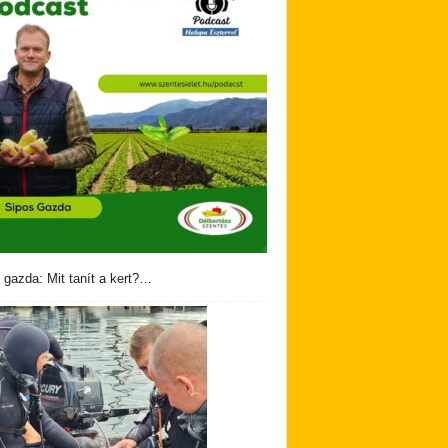
 gazda: Mit tanít a kert?…