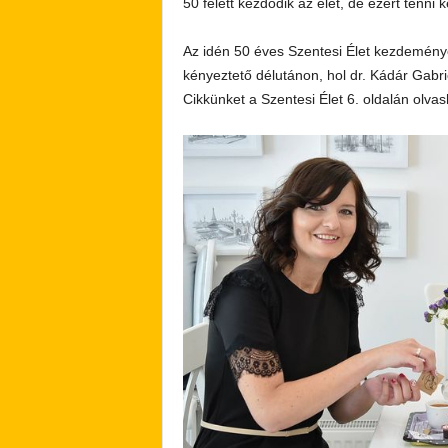
50 felett kezdődik az élet, de ezért tenni ke
Az idén 50 éves Szentesi Élet kezdemény
kényeztető délutánon, hol dr. Kádár Gabriel
Cikkünket a Szentesi Élet 6. oldalán olvas