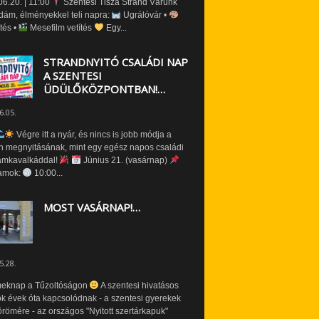
6.20. | 11:00
Szentesi Tisza Strand Várunk
dám, élményekkel teli napra:
Ugrálóvár •
tés •
Mesefilm vetítés
Egy...
STRANDNYITÓ CSALÁDI NAP
A SZENTESI
ÜDÜLŐKÖZPONTBAN!…
6.05.
Végre itt a nyár, és nincs is jobb módja a
n megnyitásának, mint egy egész napos családi
amkavalkáddal!
Június 21. (vasárnap)
amok:
10:00...
MOST VASÁRNAP!…
5.28.
eknap a Tűzoltóságon
A szentesi hivatásos
ók évek óta kapcsolódnak - a szentesi gyerekek
römére - az országos "Nyitott szertárkapuk"