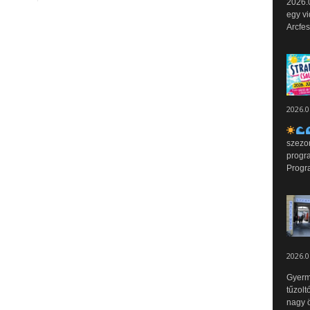
2026.0
egy vi
Arcfes
2026.0
szezo
progr
Progr
2026.0
Gyerm
tűzolt
nagy ö