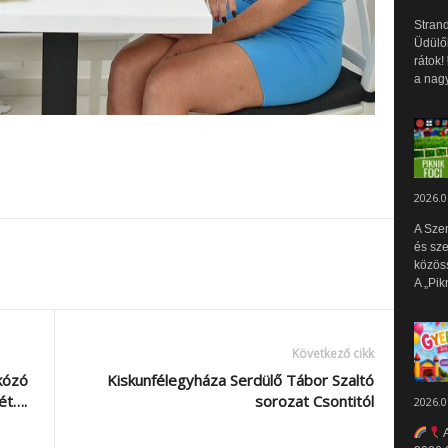
Strand
Üdülők
rátok!
a nagy
2026.0
A Sze
és sz
közös
A „Pik
Következő cikk
kózó
Kiskunfélegyháza Serdülő Tábor Szaltó
ét….
sorozat Csontitól
2026.0
A