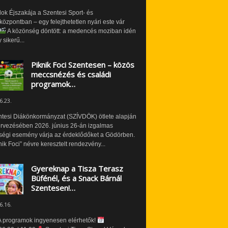
ok Éjszakája a Szentesi Sport- és
özpontban – egy felejthetetlen nyári este vár
A közönség döntött: a medencés moziban idén
 sikerű...
Piknik Foci Szentesen – közös
meccsnézés és családi
programok…
6.23.
ntesi Diákönkormányzat (SZÍVDÖK) ötlete alapján
ervezésében 2026. június 26-án izgalmas
ségi esemény várja az érdeklődőket a Gödörben.
nik Foci” névre keresztelt rendezvény...
Gyereknap a Tisza Terasz
Büfénél, és a Snack Bárnál
Szentesen!…
6.16.
 programok ingyenesen elérhetők!