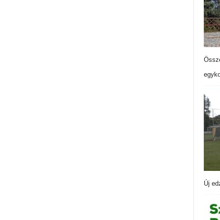
Össze
egyko
Új ed