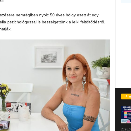
ll
ezésére nemrégiben nyolc 50 éves hölgy esett át egy
la pszichológussal is beszélgettünk a lelki feltöltődésről.
hatják.
Pro
2026.0