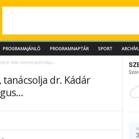
PROGRAMAJÁNLÓ
PROGRAMNAPTÁR
SPORT
ARCHÍV
olja dr. Kádár Gabriella pszichológus…
SZ
Szór
 tanácsolja dr. Kádár
lógus…
S