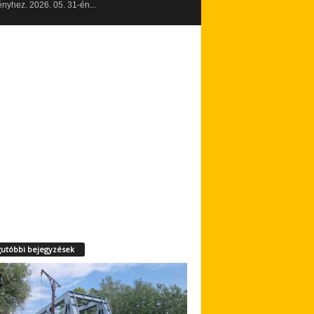
yhez. 2026. 05. 31-én...
utóbbi bejegyzések