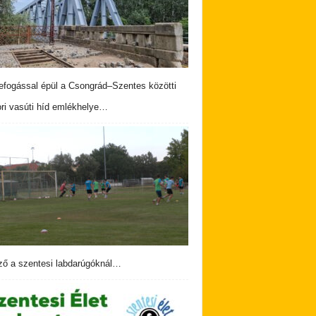
fogással épül a Csongrád–Szentes közötti
ri vasúti híd emlékhelye…
ző a szentesi labdarúgóknál…