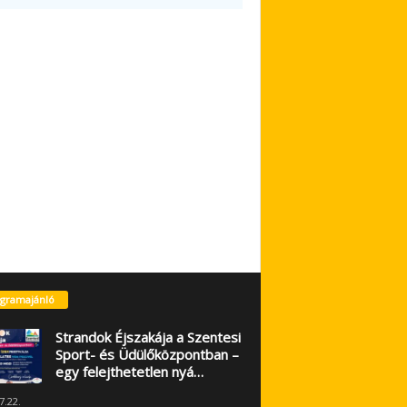
gramajánló
Strandok Éjszakája a Szentesi
Sport- és Üdülőközpontban –
egy felejthetetlen nyá…
7.22.