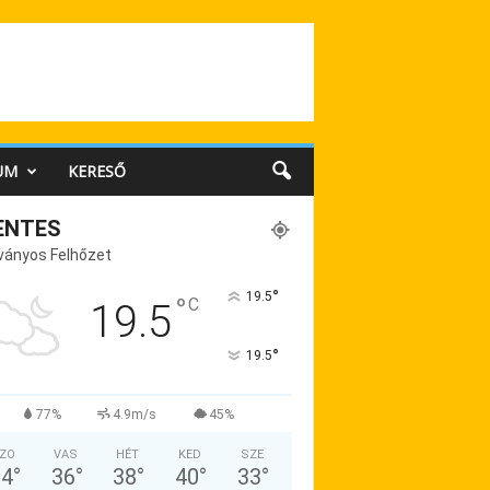
UM
KERESŐ
ENTES
ványos Felhőzet
°
19.5
°
C
19.5
°
19.5
77%
4.9m/s
45%
ZO
VAS
HÉT
KED
SZE
34
°
36
°
38
°
40
°
33
°