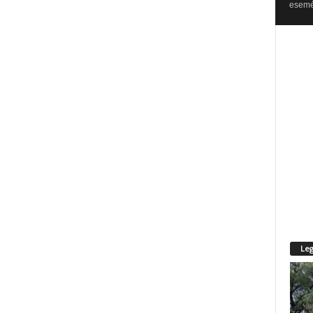
esemén
Leg