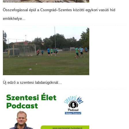
Összefogással épül a Csongrád–Szentes közötti egykori vasúti híd
emlékhelye…
Új edző a szentesi labdarúgóknál…