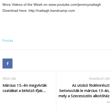
More Videos of the Week on www.youtube.com/jeremynattagh
Download here: http://nattagh.bandcamp.com
Forrás
Előző cikk
Következő cikk
Március 15.-én megvívták
Az utolsó födémrészt
csatáikat a birkózó ifjak….
betonozták le március 13-án,
mely a Szecessziós alkotóház
…