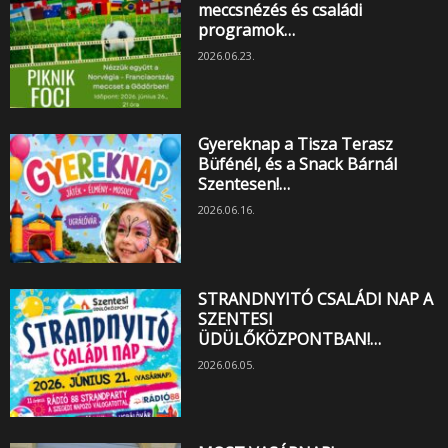
meccsnézés és családi
programok…
2026.06.23.
Gyereknap a Tisza Terasz
Büfénél, és a Snack Bárnál
Szentesen!…
2026.06.16.
STRANDNYITÓ CSALÁDI NAP A
SZENTESI
ÜDÜLŐKÖZPONTBAN!…
2026.06.05.