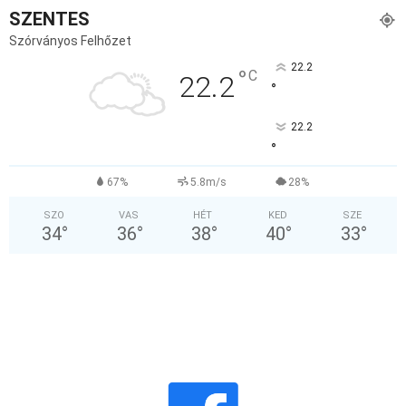
SZENTES
Szórványos Felhőzet
22.2
°
C
22.2
°
22.2
°
67%
5.8m/s
28%
SZO
VAS
HÉT
KED
SZE
34
°
36
°
38
°
40
°
33
°