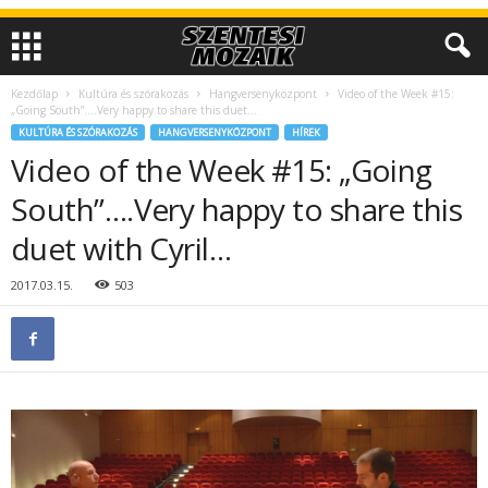
Kezdőlap
Kultúra és szórakozás
Hangversenyközpont
Video of the Week #15:
„Going South”….Very happy to share this duet...
KULTÚRA ÉS SZÓRAKOZÁS
HANGVERSENYKÖZPONT
HÍREK
Video of the Week #15: „Going
South”….Very happy to share this
duet with Cyril…
2017.03.15.
503