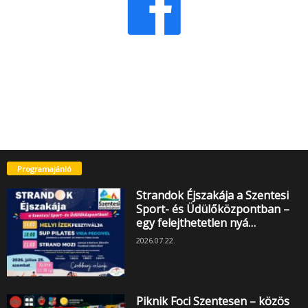
Programajánló
Strandok Éjszakája a Szentesi
Sport- és Üdülőközpontban –
egy felejthetetlen nyá…
2026.07.22.
Piknik Foci Szentesen – közös