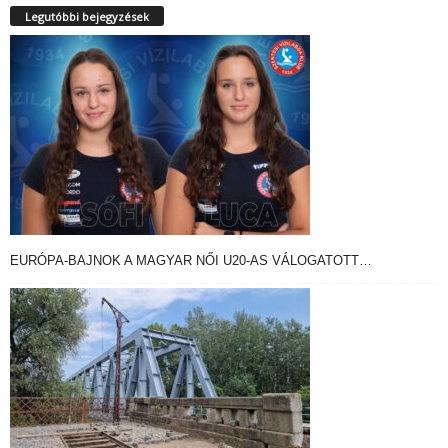
Legutóbbi bejegyzések
EURÓPA-BAJNOK A MAGYAR NŐI U20-AS VÁLOGATOTT…