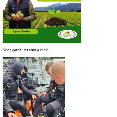
Sipos gazda: Mit tanít a kert?…