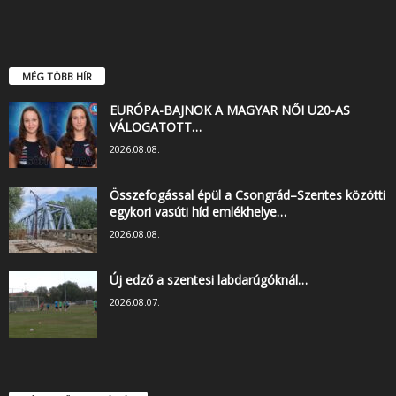
MÉG TÖBB HÍR
EURÓPA-BAJNOK A MAGYAR NŐI U20-AS
VÁLOGATOTT…
2026.08.08.
Összefogással épül a Csongrád–Szentes közötti
egykori vasúti híd emlékhelye…
2026.08.08.
Új edző a szentesi labdarúgóknál…
2026.08.07.