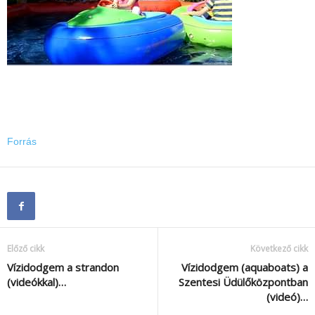
Forrás
Előző cikk
Következő cikk
Vízidodgem a strandon
Vízidodgem (aquaboats) a
(videókkal)…
Szentesi Üdülőközpontban
(videó)…