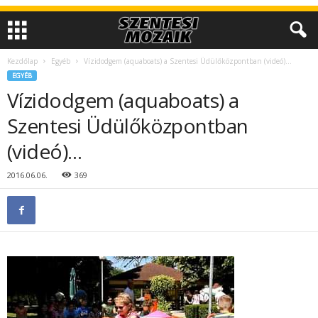
Kezdőlap
Egyéb
Vízidodgem (aquaboats) a Szentesi Üdülőközpontban (videó)…
EGYÉB
Vízidodgem (aquaboats) a
Szentesi Üdülőközpontban
(videó)…
2016.06.06.
369