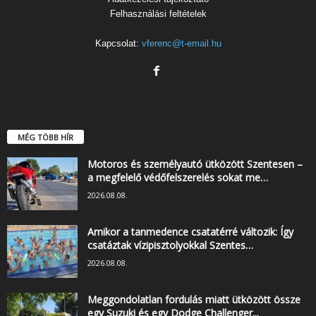
Felhasználási feltételek
Kapcsolat:
vferenc@t-email.hu
MÉG TÖBB HÍR
Motoros és személyautó ütközött Szentesen –
a megfelelő védőfelszerelés sokat me…
2026.08.08.
Amikor a tanmedence csatatérré változik: Így
csatáztak vízipisztolyokkal Szentes…
2026.08.08.
Meggondolatlan fordulás miatt ütközött össze
egy Suzuki és egy Dodge Challenger...