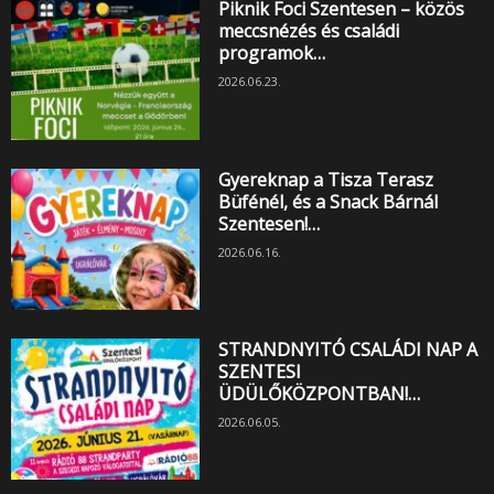
Piknik Foci Szentesen – közös
meccsnézés és családi
programok…
2026.06.23.
Gyereknap a Tisza Terasz
Büfénél, és a Snack Bárnál
Szentesen!…
2026.06.16.
STRANDNYITÓ CSALÁDI NAP A
SZENTESI
ÜDÜLŐKÖZPONTBAN!…
2026.06.05.