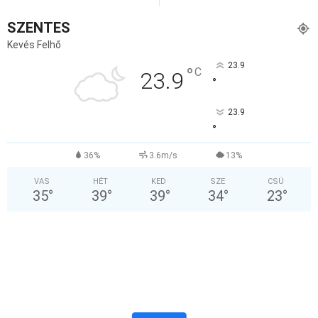
SZENTES
Kevés Felhő
23.9
°
C
23.9
°
23.9
°
36%
3.6m/s
13%
VAS
HÉT
KED
SZE
CSÜ
35
°
39
°
39
°
34
°
23
°