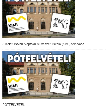
A Keleti István Alapfokú Művészeti Iskola (KIMI) felhívása…
PÓTFELVÉTELI!…