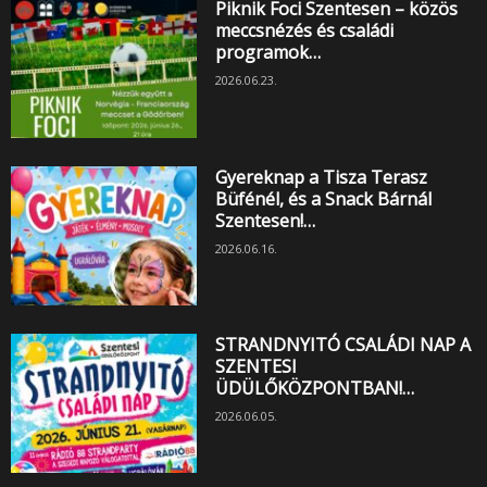
Piknik Foci Szentesen – közös
meccsnézés és családi
programok…
2026.06.23.
Gyereknap a Tisza Terasz
Büfénél, és a Snack Bárnál
Szentesen!…
2026.06.16.
STRANDNYITÓ CSALÁDI NAP A
SZENTESI
ÜDÜLŐKÖZPONTBAN!…
2026.06.05.