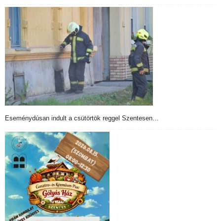
Eseménydúsan indult a csütörtök reggel Szentesen…