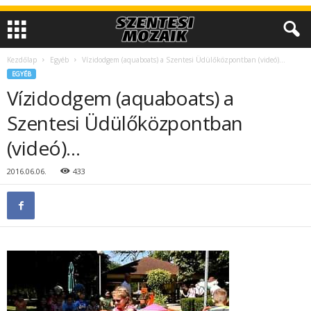
Kezdőlap
Egyéb
Vízidodgem (aquaboats) a Szentesi Üdülőközpontban (videó)…
EGYÉB
Vízidodgem (aquaboats) a
Szentesi Üdülőközpontban
(videó)…
2016.06.06.
433