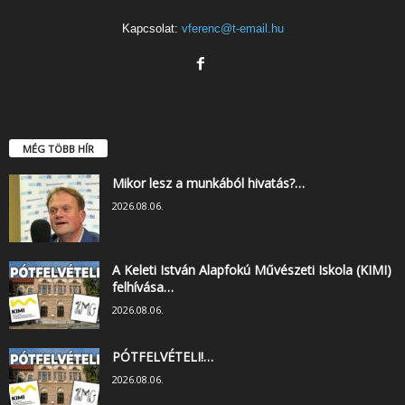
Kapcsolat:
vferenc@t-email.hu
MÉG TÖBB HÍR
Mikor lesz a munkából hivatás?…
2026.08.06.
A Keleti István Alapfokú Művészeti Iskola (KIMI)
felhívása…
2026.08.06.
PÓTFELVÉTELI!…
2026.08.06.