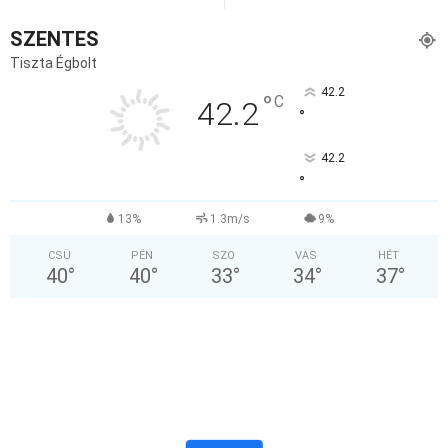
SZENTES
Tiszta Égbolt
42.2
°
C
42.2
°
42.2
°
13%
1.3m/s
9%
CSÜ
PÉN
SZO
VAS
HÉT
40
°
40
°
33
°
34
°
37
°