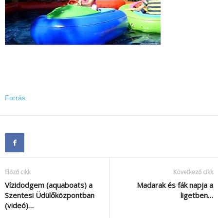
Forrás
Előző cikk
Következő cikk
Vízidodgem (aquaboats) a
Madarak és fák napja a
Szentesi Üdülőközpontban
ligetben…
(videó)…