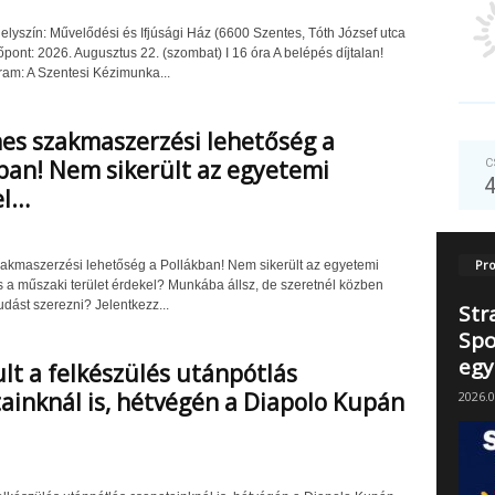
lyszín: Művelődési és Ifjúsági Ház (6600 Szentes, Tóth József utca
őpont: 2026. Augusztus 22. (szombat) I 16 óra A belépés díjtalan!
ram: A Szentesi Kézimunka...
es szakmaszerzési lehetőség a
ban! Nem sikerült az egyetemi
C
el…
Pro
akmaszerzési lehetőség a Pollákban! Nem sikerült az egyetemi
és a műszaki terület érdekel? Munkába állsz, de szeretnél közben
dást szerezni? Jelentkezz...
Str
Spo
egy
lt a felkészülés utánpótlás
ainknál is, hétvégén a Diapolo Kupán
2026.0