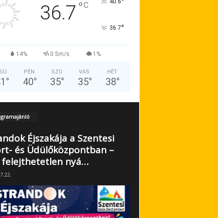
°
40.6
°
C
36.7
°
36.7
14%
0.5m/s
1%
SÜ
PÉN
SZO
VAS
HÉT
41
°
40
°
35
°
35
°
38
°
gramajánló
andok Éjszakája a Szentesi
rt- és Üdülőközpontban –
 felejthetetlen nyá…
7.22.