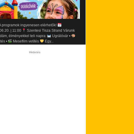
 programok ingyenesen elérhetők!
06.20. | 11:00
Szentesi Tisza Strand Várunk
idám, élményekkel teli napra:
Ugrálóvár •
tés •
Mesefilm vetítés
Egy...
Hirdetés