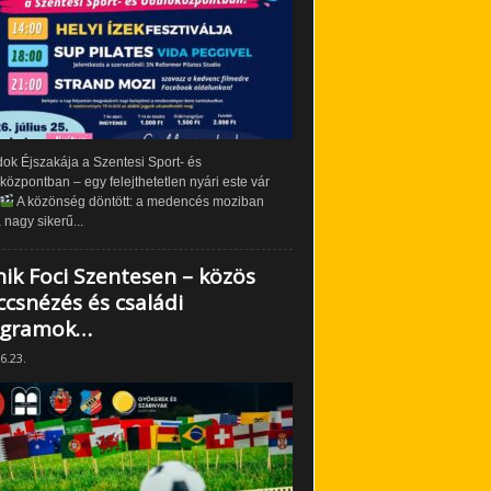
ok Éjszakája a Szentesi Sport- és
özpontban – egy felejthetetlen nyári este vár
A közönség döntött: a medencés moziban
 nagy sikerű...
nik Foci Szentesen – közös
csnézés és családi
ogramok…
6.23.