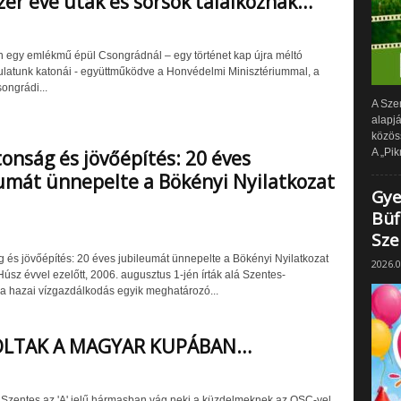
zer éve utak és sorsok találkoznak…
egy emlékmű épül Csongrádnál – egy történet kap újra méltó
kulatunk katonái - együttműködve a Honvédelmi Minisztériummal, a
ongrádi...
A Sze
alapj
közös
A „Pik
tonság és jövőépítés: 20 éves
umát ünnepelte a Bökényi Nyilatkozat
Gye
Büf
Sze
g és jövőépítés: 20 éves jubileumát ünnepelte a Bökényi Nyilatkozat
2026.0
úsz évvel ezelőtt, 2006. augusztus 1-jén írták alá Szentes-
 hazai vízgazdálkodás egyik meghatározó...
LTAK A MAGYAR KUPÁBAN…
Szentes az 'A' jelű hármasban vág neki a küzdelmeknek az OSC-vel