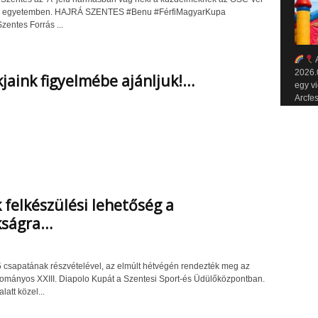
el egyetemben. HAJRÁ SZENTES #Benu #FérfiMagyarKupa
entes Forrás ...
A
2026.
kjaink figyelmébe ajánljuk!…
egy v
Arcfes
felkészülési lehetőség a
kságra…
 csapatának részvételével, az elmúlt hétvégén rendezték meg az
mányos XXIII. Diapolo Kupát a Szentesi Sport-és Üdülőközpontban.
att közel...