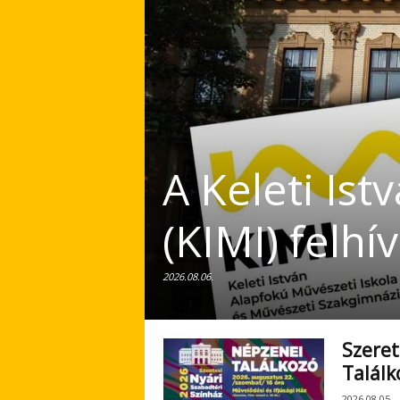
A Keleti Ist
(KIMI) felh
2026.08.06.
Szeret
Találk
2026.08.05.