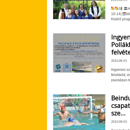
🏛He
10-14)
Id
Kísérő prog
Ingyen
Pollák
felvét
2026.08.05.
Ingyenes sz
felvételid, 
piacképes tu
Beindu
csapat
sze…
2026.08.05.