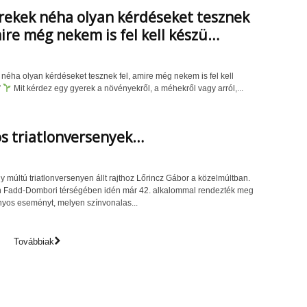
rekek néha olyan kérdéseket tesznek
mire még nekem is fel kell készü…
 néha olyan kérdéseket tesznek fel, amire még nekem is fel kell
”
Mit kérdez egy gyerek a növényekről, a méhekről vagy arról,...
s triatlonversenyek…
 múltú triatlonversenyen állt rajthoz Lőrincz Gábor a közelmúltban.
n Fadd-Dombori térségében idén már 42. alkalommal rendezték meg
os eseményt, melyen színvonalas...
Továbbiak