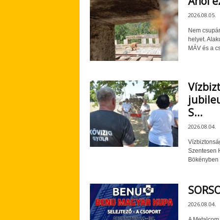
Ahol e
2026.08.05.
Nem csupán 
helyet. Ala
MÁV és a cs
Vízbiz
jubile
S…
2026.08.04.
Vízbiztonsá
Szentesen H
Bökényben a
SORSO
2026.08.04.
A Metalcom 