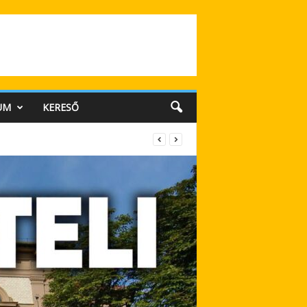
UM
KERESŐ