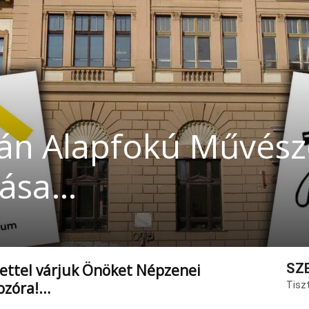
ván Alapfokú Művésze
ívása…
SZ
ettel várjuk Önöket Népzenei
ozóra!…
Tiszt