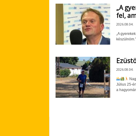
„A gye
fel, a
2026.08.04.
„A gyerekek
készülnöm.
Ezüstö
2026.08.04.
Nagy
Július 25-é
a hagyomány