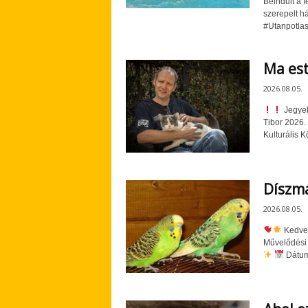
Beindult a 
szerepelt h
#Utanpotlas
Ma es
2026.08.05.
Jegyek
Tibor 2026.
Kulturális 
Díszm
2026.08.05.
Kedve
Művelődési 
Dátum