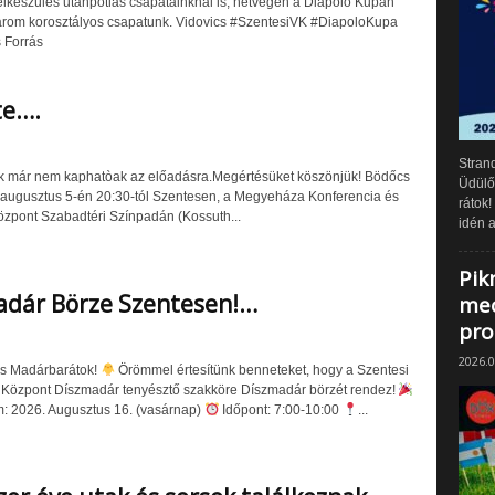
felkészülés utánpótlás csapatainknál is, hétvégén a Diapolo Kupán
árom korosztályos csapatunk. Vidovics #SzentesiVK #DiapoloKupa
 Forrás
te….
Strand
 már nem kaphatòak az előadásra.Megértésüket köszönjük! Bödőcs
Üdülők
 augusztus 5-én 20:30-tól Szentesen, a Megyeháza Konferencia és
rátok!
Központ Szabadtéri Színpadán (Kossuth...
idén a
Pik
adár Börze Szentesen!…
mec
pr
2026.0
s Madárbarátok!
Örömmel értesítünk benneteket, hogy a Szentesi
Központ Díszmadár tenyésztő szakköre Díszmadár börzét rendez!
: 2026. Augusztus 16. (vasárnap)
Időpont: 7:00-10:00
...