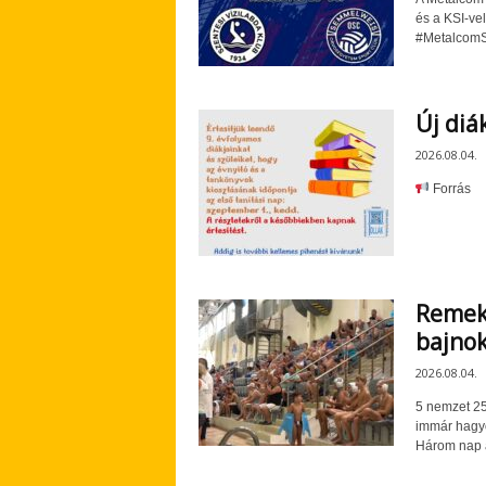
és a KSI-v
#MetalcomSz
Új diá
2026.08.04.
Forrás
Remek 
bajno
2026.08.04.
5 nemzet 25
immár hagyo
Három nap al