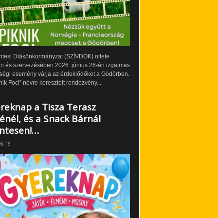
ntesi Diákönkormányzat (SZÍVDÖK) ötlete
án és szervezésében 2026. június 26-án izgalmas
ségi esemény várja az érdeklődőket a Gödörben.
nik Foci” névre keresztelt rendezvény...
reknap a Tisza Terasz
énél, és a Snack Bárnál
ntesen!…
6.16.