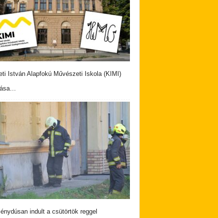
eti István Alapfokú Művészeti Iskola (KIMI)
vása…
nydúsan indult a csütörtök reggel