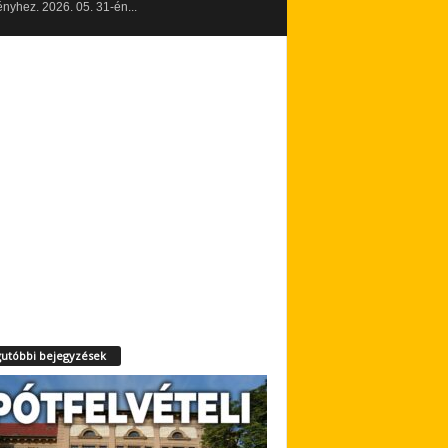
yhez. 2026. 05. 31-én...
utóbbi bejegyzések