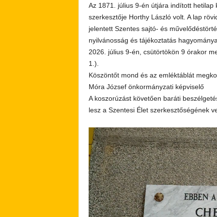
Az 1871. július 9-én útjára indított hetilap
szerkesztője Horthy László volt. A lap röv
jelentett Szentes sajtó- és művelődéstör
nyilvánosság és tájékoztatás hagyományai
2026. július 9-én, csütörtökön 9 órakor m
1.).
Köszöntőt mond és az emléktáblát megko
Móra József önkormányzati képviselő
A koszorúzást követően baráti beszélgeté
lesz a Szentesi Élet szerkesztőségének 