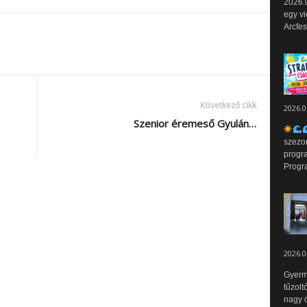
2026.0
egy vi
Arcfes
Következő cikk
2026.0
Szenior éremeső Gyulán…
szezo
progr
Progr
2026.0
Gyerm
tűzolt
nagy ö