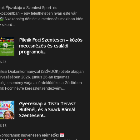
ok Éjszakája a Szentesi Sport- és
özpontban – egy felejthetetlen nyári este vár
A közönség döntött: a medencés moziban idén
 sikerű...
Piknik Foci Szentesen – közös
meccsnézés és családi
programok…
6.23.
ntesi Diákönkormányzat (SZÍVDÖK) ötlete alapján
ervezésében 2026. június 26-án izgalmas
ségi esemény várja az érdeklődőket a Gödörben.
nik Foci” névre keresztelt rendezvény...
Gyereknap a Tisza Terasz
Büfénél, és a Snack Bárnál
Szentesen!…
6.16.
 programok ingyenesen elérhetők!