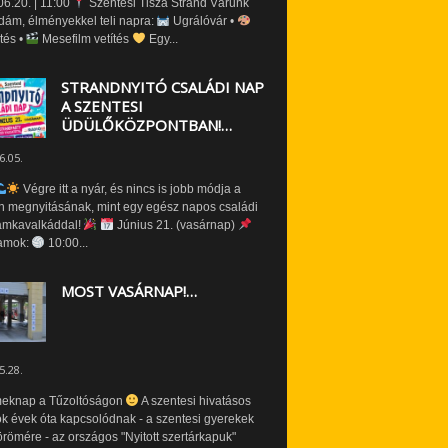
6.20. | 11:00
Szentesi Tisza Strand Várunk
dám, élményekkel teli napra:
Ugrálóvár •
tés •
Mesefilm vetítés
Egy...
STRANDNYITÓ CSALÁDI NAP
A SZENTESI
ÜDÜLŐKÖZPONTBAN!…
6.05.
Végre itt a nyár, és nincs is jobb módja a
n megnyitásának, mint egy egész napos családi
amkavalkáddal!
Június 21. (vasárnap)
amok:
10:00...
MOST VASÁRNAP!…
5.28.
eknap a Tűzoltóságon
A szentesi hivatásos
ók évek óta kapcsolódnak - a szentesi gyerekek
römére - az országos "Nyitott szertárkapuk"