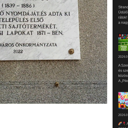
Strand
Üdülők
rátok!
a nagy
2026.0
A Sze
és sz
közös
A „Pik
2026.0
A