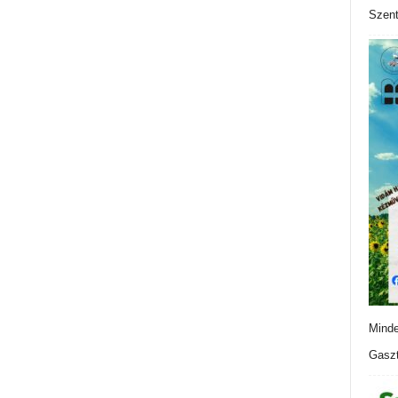
Szen
Minde
Gaszt