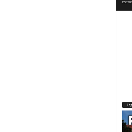
esemén
Leg