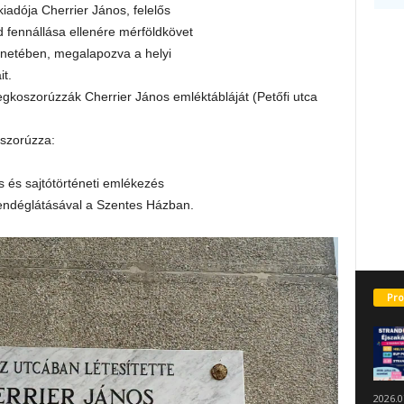
 kiadója Cherrier János, felelős
id fennállása ellenére mérföldkövet
ténetében, megalapozva a helyi
t.
egkoszorúzzák Cherrier János emléktábláját (Petőfi utcа
szorúzza:
s és sajtótörténeti emlékezés
vendéglátásával a Szentes Házban.
Pro
2026.0