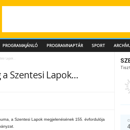
PROGRAMAJÁNLÓ
PROGRAMNAPTÁR
SPORT
ARCHÍV
ntesi Lapok…
SZ
Tiszt
g a Szentesi Lapok…
gánuma, a Szentesi Lapok megjelenésének 155. évfordulója
C
mányzat.