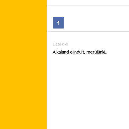
Előző cikk
A kaland elindult, merülünk!…