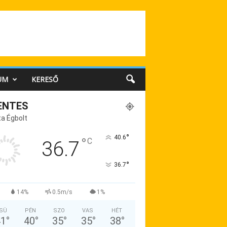
UM
KERESŐ
ENTES
a Égbolt
°
40.6
°
C
36.7
°
36.7
14%
0.5m/s
1%
SÜ
PÉN
SZO
VAS
HÉT
41
°
40
°
35
°
35
°
38
°