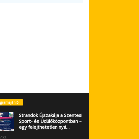
gramajánló
Strandok Éjszakája a Szentesi
Sport- és Üdülőközpontban –
egy felejthetetlen nyá…
7.22.