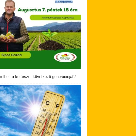
velheti a kertészet következő generációját?…