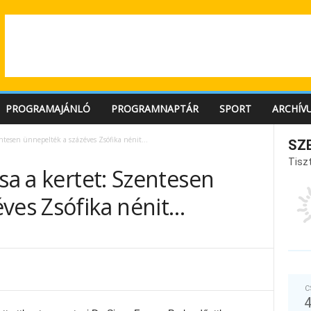
PROGRAMAJÁNLÓ
PROGRAMNAPTÁR
SPORT
ARCHÍV
zentesen ünnepelték a százéves Zsófika nénit…
SZ
Tiszt
ssa a kertet: Szentesen
éves Zsófika nénit…
C