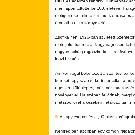
Ritka és egészen rendkívüli ünnepnek adot
mai napon töltötte be 100. életévét Farag
életigenlése, hihetetlen munkabírása és 
ámulatba ejti a környezetét.
Zsófika néni 1926-ban született Szente
élete jelentős részét Nagymágocson töltö
nagyon sokáig ragaszkodott – a növényei 
igazi hivatás.
Amikor végül beköltözött a szentesi parke
keresett egy szabad kerti parcellát, amely
egészen különleges, már-már mágikus érz
növényeivel. Ha szépen fejlődnek, megdics
metszőollóval a kezében határozottan „meg
A nagy csapás és a „90 plusszos” újra
Nemrégiben azonban egy komoly fájdalom 