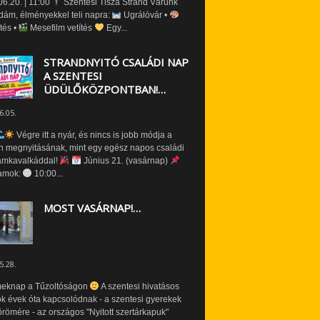
6.20. | 11:00
Szentesi Tisza Strand Várunk
dám, élményekkel teli napra:
Ugrálóvár •
tés •
Mesefilm vetítés
Egy...
STRANDNYITÓ CSALÁDI NAP
A SZENTESI
ÜDÜLŐKÖZPONTBAN!…
6.05.
Végre itt a nyár, és nincs is jobb módja a
n megnyitásának, mint egy egész napos családi
amkavalkáddal!
Június 21. (vasárnap)
amok:
10:00...
MOST VASÁRNAP!…
5.28.
eknap a Tűzoltóságon
A szentesi hivatásos
ók évek óta kapcsolódnak - a szentesi gyerekek
römére - az országos "Nyitott szertárkapuk"