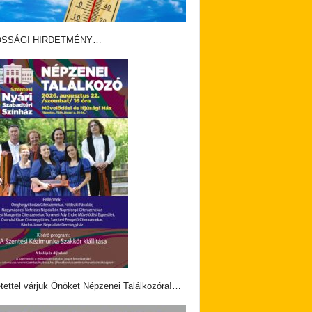
OSSÁGI HIRDETMÉNY…
tettel várjuk Önöket Népzenei Találkozóra!…