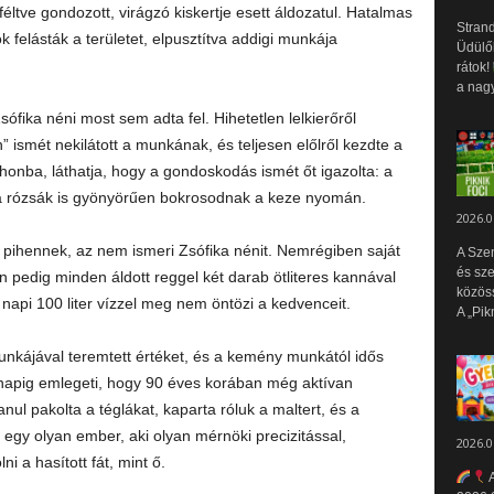
ltve gondozott, virágzó kiskertje esett áldozatul. Hatalmas
Strand
k felásták a területet, elpusztítva addigi munkája
Üdülők
rátok!
a nagy
ófika néni most sem adta fel. Hihetetlen lelkierőről
 ismét nekilátott a munkának, és teljesen előlről kezdte a
thonba, láthatja, hogy a gondoskodás ismét őt igazolta: a
 a rózsák is gyönyörűen bokrosodnak a keze nyomán.
2026.0
 pihennek, az nem ismeri Zsófika nénit. Nemrégiben saját
A Sze
és sz
en pedig minden áldott reggel két darab ötliteres kannával
közös
 napi 100 liter vízzel meg nem öntözi a kedvenceit.
A „Pik
unkájával teremtett értéket, és a kemény munkától idős
 napig emlegeti, hogy 90 éves korában még aktívan
nul pakolta a téglákat, kaparta róluk a maltert, és a
 egy olyan ember, aki olyan mérnöki precizitással,
2026.0
 a hasított fát, mint ő.
A