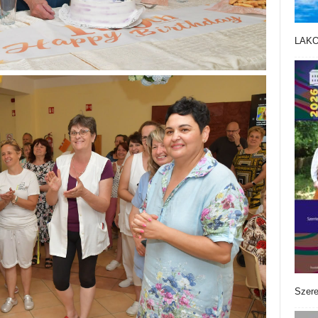
LAK
Szere