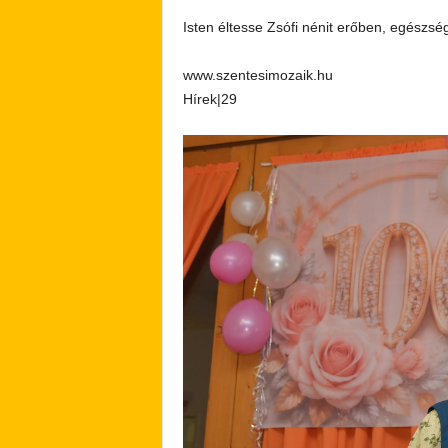
Isten éltesse Zsófi nénit erőben, egészsé
www.szentesimozaik.hu
Hírek|29