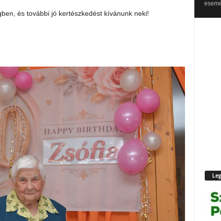
esemén
gben, és további jó kertészkedést kívánunk neki!
Leg