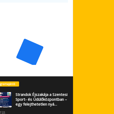
gramajánló
Strandok Éjszakája a Szentesi
Sport- és Üdülőközpontban –
egy felejthetetlen nyá…
7.22.