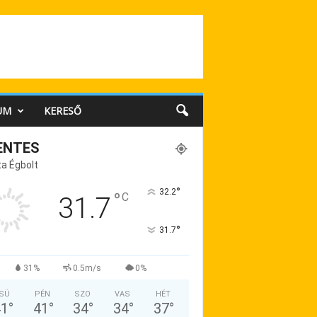
UM
KERESŐ
ENTES
a Égbolt
°
32.2
°
C
31.7
°
31.7
31%
0.5m/s
0%
SÜ
PÉN
SZO
VAS
HÉT
41
°
41
°
34
°
34
°
37
°