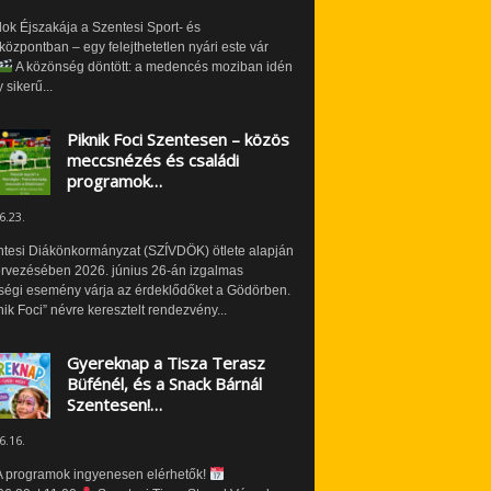
ok Éjszakája a Szentesi Sport- és
özpontban – egy felejthetetlen nyári este vár
A közönség döntött: a medencés moziban idén
 sikerű...
Piknik Foci Szentesen – közös
meccsnézés és családi
programok…
6.23.
ntesi Diákönkormányzat (SZÍVDÖK) ötlete alapján
ervezésében 2026. június 26-án izgalmas
ségi esemény várja az érdeklődőket a Gödörben.
nik Foci” névre keresztelt rendezvény...
Gyereknap a Tisza Terasz
Büfénél, és a Snack Bárnál
Szentesen!…
6.16.
 programok ingyenesen elérhetők!