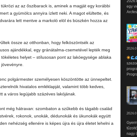
2026.0
 tükrözi az az őszibarack is, aminek a magját egy korábbi
egy vi
Arcfes
ert a gyümölcs annyira ízlett neki. A magot elültette, és
dvarára lett mentve a markoló elöl és büszkén hozza az
yűltek össze az otthonban, hogy felköszöntsék az
2026.0
ílusos ajándékkal, egy gránátalma-csemetével lepték meg
a tökéletes helyet – stílusosan pont az lakóegysége ablaka
szezo
j jövevényre.
progr
Progr
nc polgármester személyesen köszöntötte az ünnepeltet.
terelnök hivatalos emléklapját, valamint több kedves,
t a város legújabb százéves lakójának.
ont még hátravan: szombaton a szűkebb és tágabb család
2026.0
testvérek, rokonok, unokák, dédunokák és ükunokák együtt
Gyerm
nden nehézség ellenére is képes újra és újra életet lehelni a
tűzolt
nagy ö