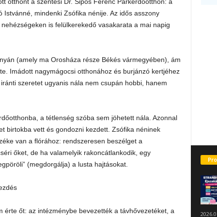
t otthont a szentesi Dr. Sipos Ferenc Parkerdőotthon: a
ó Istvánné, mindenki Zsófika nénije. Az idős asszony
a nehézségeken is felülkerekedő vasakarata a mai napig
tornyán (amely ma Orosháza része Békés vármegyében), ám
tte. Imádott nagymágocsi otthonához és burjánzó kertjéhez
iránti szeretet ugyanis nála nem csupán hobbi, hanem
rdőotthonba, a tétlenség szóba sem jöhetett nála. Azonnal
et birtokba vett és gondozni kezdett. Zsófika néninek
éke van a flórához: rendszeresen beszélget a
éri őket, de ha valamelyik rakoncátlankodik, egy
Pro
pöröli” (megdorgálja) a lusta hajtásokat.
kezdés
érte őt: az intézménybe bevezették a távhővezetéket, a
2026.0