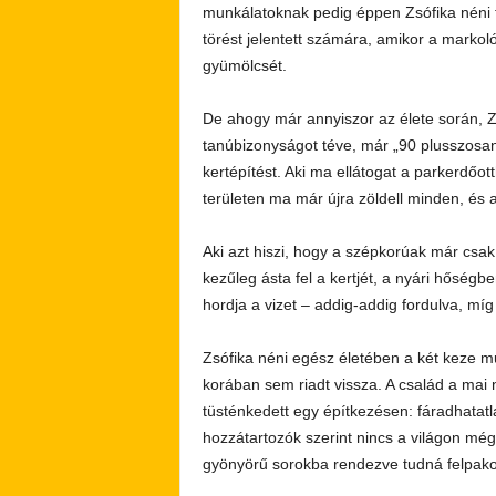
munkálatoknak pedig éppen Zsófika néni fé
törést jelentett számára, amikor a markoló
gyümölcsét.
De ahogy már annyiszor az élete során, Zs
tanúbizonyságot téve, már „90 plusszosan”
kertépítést. Aki ma ellátogat a parkerdőot
területen ma már újra zöldell minden, és
Aki azt hiszi, hogy a szépkorúak már csak
kezűleg ásta fel a kertjét, a nyári hőségb
hordja a vizet – addig-addig fordulva, míg
Zsófika néni egész életében a két keze m
korában sem riadt vissza. A család a mai
tüsténkedett egy építkezésen: fáradhatatla
hozzátartozók szerint nincs a világon még
gyönyörű sorokba rendezve tudná felpakolni