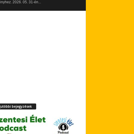
yhez. 2026. 05. 31-én...
utóbbi bejegyzések