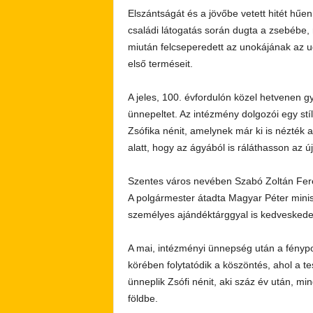
Elszántságát és a jövőbe vetett hitét hűen
családi látogatás során dugta a zsebébe, m
miután felcseperedett az unokájának az u
első terméseit.
A jeles, 100. évfordulón közel hetvenen g
ünnepeltet. Az intézmény dolgozói egy st
Zsófika nénit, amelynek már ki is nézték 
alatt, hogy az ágyából is ráláthasson az ú
Szentes város nevében Szabó Zoltán Fere
A polgármester átadta Magyar Péter minisz
személyes ajándéktárggyal is kedveskedet
A mai, intézményi ünnepség után a fényp
körében folytatódik a köszöntés, ahol a 
ünneplik Zsófi nénit, aki száz év után, mi
földbe.