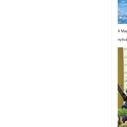
A Mag
nyilv