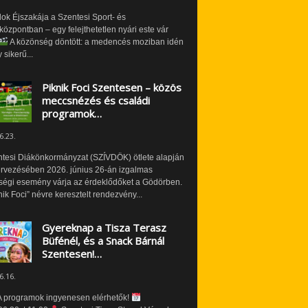
ok Éjszakája a Szentesi Sport- és
özpontban – egy felejthetetlen nyári este vár
A közönség döntött: a medencés moziban idén
 sikerű...
Piknik Foci Szentesen – közös
meccsnézés és családi
programok…
6.23.
ntesi Diákönkormányzat (SZÍVDÖK) ötlete alapján
ervezésében 2026. június 26-án izgalmas
ségi esemény várja az érdeklődőket a Gödörben.
nik Foci” névre keresztelt rendezvény...
Gyereknap a Tisza Terasz
Büfénél, és a Snack Bárnál
Szentesen!…
6.16.
 programok ingyenesen elérhetők!