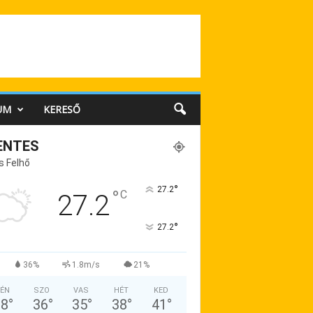
UM
KERESŐ
ENTES
s Felhő
°
27.2
°
C
27.2
°
27.2
36%
1.8m/s
21%
ÉN
SZO
VAS
HÉT
KED
38
°
36
°
35
°
38
°
41
°