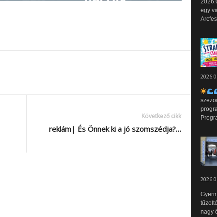
2026.0
egy vi
Arcfes
2026.0
szezo
progr
Következő cikk
Progr
reklám| És Önnek ki a jó szomszédja?…
2026.0
Gyerm
tűzolt
nagy ö