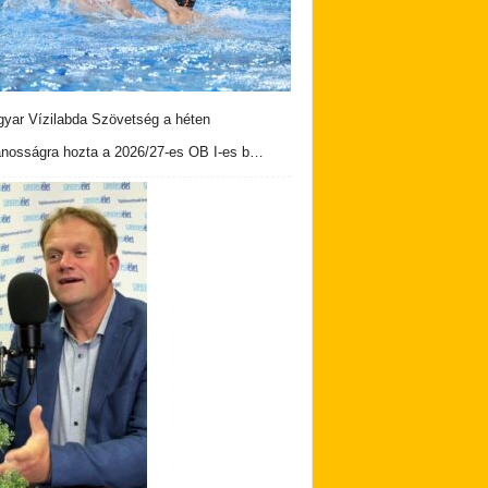
yar Vízilabda Szövetség a héten
ánosságra hozta a 2026/27-es OB I-es b…