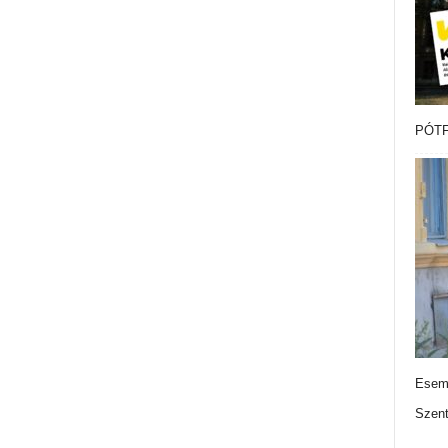
PÓTF
Esemé
Szen