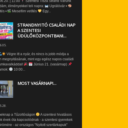
6.20. | 11:00
Szentesi Tisza Strand Várunk
dám, élményekkel teli napra:
Ugrálóvár •
tés •
Mesefilm vetítés
Egy...
STRANDNYITÓ CSALÁDI NAP
A SZENTESI
ÜDÜLŐKÖZPONTBAN!…
6.05.
Végre itt a nyár, és nincs is jobb módja a
n megnyitásának, mint egy egész napos családi
amkavalkáddal!
Június 21. (vasárnap)
amok:
10:00...
MOST VASÁRNAP!…
5.28.
eknap a Tűzoltóságon
A szentesi hivatásos
ók évek óta kapcsolódnak - a szentesi gyerekek
römére - az országos "Nyitott szertárkapuk"