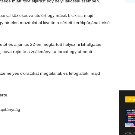
ége miatt folyt eljárást egy helyi lakossal szemben.
árral közlekedve utolért egy másik biciklist, majd
y hirtelen mozdulattal kivette a sértett kerékpárjának első
tőt és a június 22-én megtartott helyszíni kihallgatás
 hova rejtette a zsákmányt, a tárcát egy útmenti
zemélyes okiratokat megtalálták és lefoglalták, majd
erte.
Pro
apitányság
2026.0