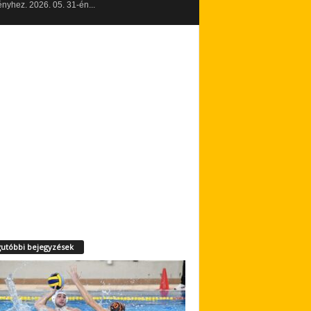
yhez. 2026. 05. 31-én...
utóbbi bejegyzések