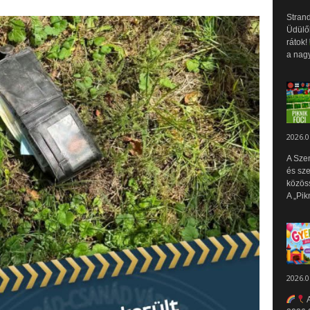
Strand
Üdülők
rátok!
a nagy
2026.0
A Sze
és sz
közös
A „Pik
2026.0
A