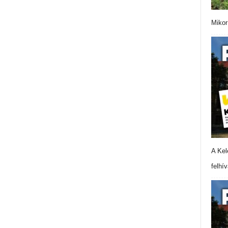
Mikor
A Kel
felhí