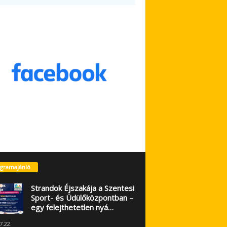
gramajánló
Strandok Éjszakája a Szentesi
Sport- és Üdülőközpontban –
egy felejthetetlen nyá…
7.22.