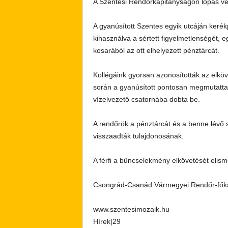
A Szentesi Rendőrkapitányságon lopás véts
A gyanúsított Szentes egyik utcáján kerékp
kihasználva a sértett figyelmetlenségét, eg
kosarából az ott elhelyezett pénztárcát.
Kollégáink gyorsan azonosították az elköve
során a gyanúsított pontosan megmutatta,
vízelvezető csatornába dobta be.
A rendőrök a pénztárcát és a benne lévő s
visszaadták tulajdonosának.
A férfi a bűncselekmény elkövetését elism
Csongrád-Csanád Vármegyei Rendőr-fők
www.szentesimozaik.hu
Hírek|29