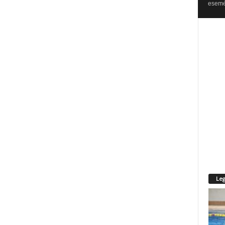
esemén
Leg