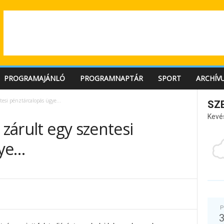
PROGRAMAJÁNLÓ
PROGRAMNAPTÁR
SPORT
ARCHÍV
entesi pénztárcalopás ügye…
SZ
Kevé
 zárult egy szentesi
gye…
P