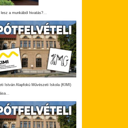
 lesz a munkából hivatás?…
eti István Alapfokú Művészeti Iskola (KIMI)
vása…