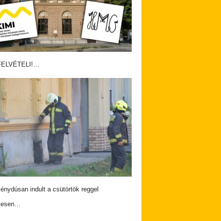
ELVÉTELI!…
nydúsan indult a csütörtök reggel
tesen…