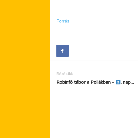
Forrás
Előző cikk
Robinfó tábor a Pollákban –
. nap…