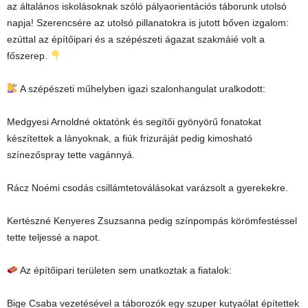
az általános iskolásoknak szóló pályaorientációs táborunk utolsó
napja! Szerencsére az utolsó pillanatokra is jutott bőven izgalom:
ezúttal az építőipari és a szépészeti ágazat szakmáié volt a
főszerep.
A szépészeti műhelyben igazi szalonhangulat uralkodott:
Medgyesi Arnoldné oktatónk és segítői gyönyörű fonatokat
készítettek a lányoknak, a fiúk frizuráját pedig kimosható
színezőspray tette vagánnyá.
Rácz Noémi csodás csillámtetoválásokat varázsolt a gyerekekre.
Kertészné Kenyeres Zsuzsanna pedig színpompás körömfestéssel
tette teljessé a napot.
Az építőipari területen sem unatkoztak a fiatalok:
Bige Csaba vezetésével a táborozók egy szuper kutyaólat építettek