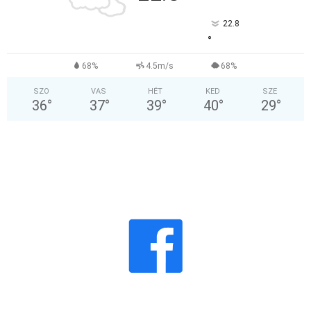
22.8
°
68%
4.5m/s
68%
SZO
VAS
HÉT
KED
SZE
36
°
37
°
39
°
40
°
29
°