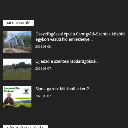
MÉG TÖBB HÍR
Összefogással épül a Csongrád–Szentes közötti
egykori vasúti híd emlékhelye…
2026.08.08.
Új edző a szentesi labdarúgóknál…
2026.08.07.
Sipos gazda: Mit tanít a kert?…
2026.08.07.
NÉPSZERŰ KATEGÓRIÁK