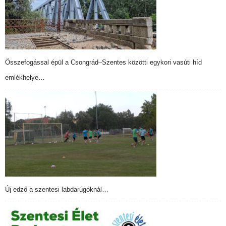
Összefogással épül a Csongrád–Szentes közötti egykori vasúti híd
emlékhelye…
Új edző a szentesi labdarúgóknál…