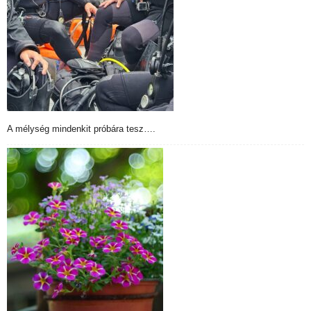
A mélység mindenkit próbára tesz….