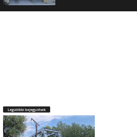
Legutóbbi bejegyzések