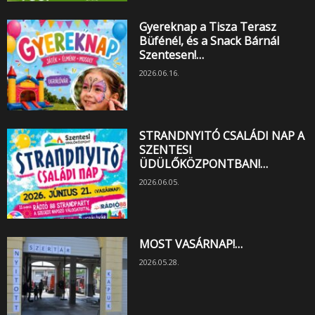
Gyereknap a Tisza Terasz
Büfénél, és a Snack Bárnál
Szentesen!…
2026.06.16.
STRANDNYITÓ CSALÁDI NAP A
SZENTESI
ÜDÜLŐKÖZPONTBAN!…
2026.06.05.
MOST VASÁRNAP!…
2026.05.28.