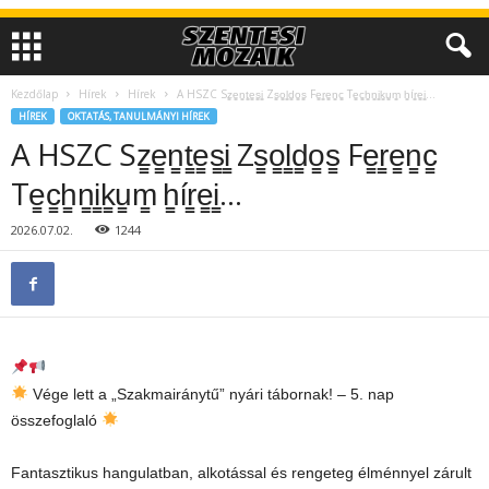
Kezdőlap
Hírek
Hírek
A HSZC Sz̳e̳n̳t̳e̳s̳i̳ Zs̳o̳l̳d̳o̳s̳ Fe̳r̳e̳n̳c̳ Te̳c̳h̳n̳i̳k̳u̳m̳ h̳ír̳e̳i̳…
HÍREK
OKTATÁS, TANULMÁNYI HÍREK
A HSZC Sz̳e̳n̳t̳e̳s̳i̳ Zs̳o̳l̳d̳o̳s̳ Fe̳r̳e̳n̳c̳
Te̳c̳h̳n̳i̳k̳u̳m̳ h̳ír̳e̳i̳…
2026.07.02.
1244
Vége lett a „Szakmairánytű” nyári tábornak! – 5. nap
összefoglaló
Fantasztikus hangulatban, alkotással és rengeteg élménnyel zárult