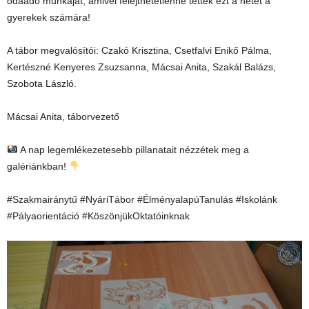
odaadó munkáját, amivel felejthetetlenné tették ezt a hetet a
gyerekek számára!
A tábor megvalósítói: Czakó Krisztina, Csetfalvi Enikő Pálma,
Kertészné Kenyeres Zsuzsanna, Mácsai Anita, Szakál Balázs,
Szobota László.
Mácsai Anita, táborvezető
A nap legemlékezetesebb pillanatait nézzétek meg a
galériánkban!
#Szakmairánytű #NyáriTábor #ÉlményalapúTanulás #Iskolánk
#Pályaorientáció #KöszönjükOktatóinknak