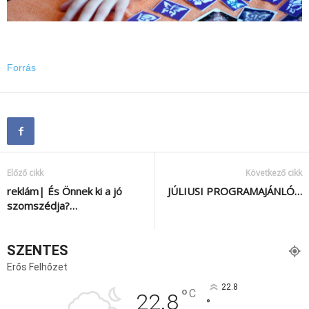
Forrás
Előző cikk
Következő cikk
reklám| És Önnek ki a jó
JÚLIUSI PROGRAMAJÁNLÓ…
szomszédja?…
SZENTES
Erős Felhőzet
22.8
°
C
22.8
°