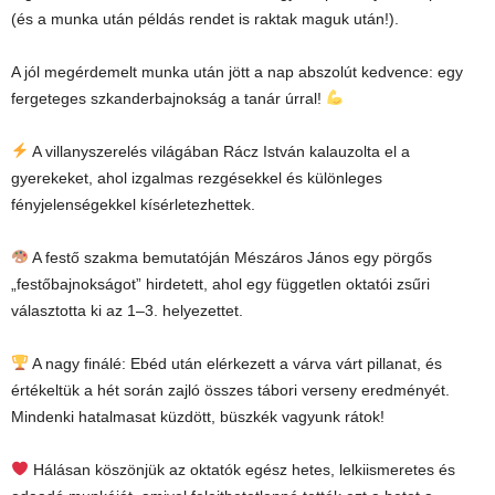
(és a munka után példás rendet is raktak maguk után!).
A jól megérdemelt munka után jött a nap abszolút kedvence: egy
fergeteges szkanderbajnokság a tanár úrral!
A villanyszerelés világában Rácz István kalauzolta el a
gyerekeket, ahol izgalmas rezgésekkel és különleges
fényjelenségekkel kísérletezhettek.
A festő szakma bemutatóján Mészáros János egy pörgős
„festőbajnokságot” hirdetett, ahol egy független oktatói zsűri
választotta ki az 1–3. helyezettet.
A nagy finálé: Ebéd után elérkezett a várva várt pillanat, és
értékeltük a hét során zajló összes tábori verseny eredményét.
Mindenki hatalmasat küzdött, büszkék vagyunk rátok!
Hálásan köszönjük az oktatók egész hetes, lelkiismeretes és