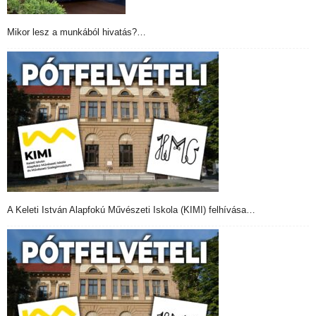
Mikor lesz a munkából hivatás?…
A Keleti István Alapfokú Művészeti Iskola (KIMI) felhívása…