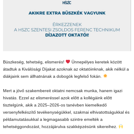
Büszkeség, tehetség, elismerés!
Ünnepélyes keretek között
átadtuk a Kiválósági Díjakat azoknak az oktatóinknak, akik nélkül a
diákjaink sem állhatnának a dobogók legfelső fokán.
Mert a jövő szakembereit oktatni nemcsak munka, hanem igazi
hivatás. Ezzel az elismeréssel azok előtt a kollégáink előtt
tisztelgünk, akik a 2025–2026-os tanévben kiemelkedő
versenyfelkészítő tevékenységükkel, szakmai elhivatottságukkal és
példamutatásukkal a legmagasabb szintre emelték a
tehetséggondozást, hozzájárulva szakképzésünk sikereihez.