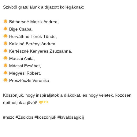
Szívből gratulálunk a díjazott kollégáknak:
Báthoryné Majzik Andrea,
Bige Csaba,
Horváthné Török Tünde,
Kallainé Berényi Andrea,
Kertészné Kenyeres Zsuzsanna,
Mácsai Anita,
Mácsai Ezsébet,
Megyesi Róbert,
Presztóczki Veronika.
Köszönjük, hogy inspiráljátok a diákokat, és hogy veletek, közösen
építhetjük a jövőt!
#hszc #Zsoldos #köszönjük #kíválóságidíj