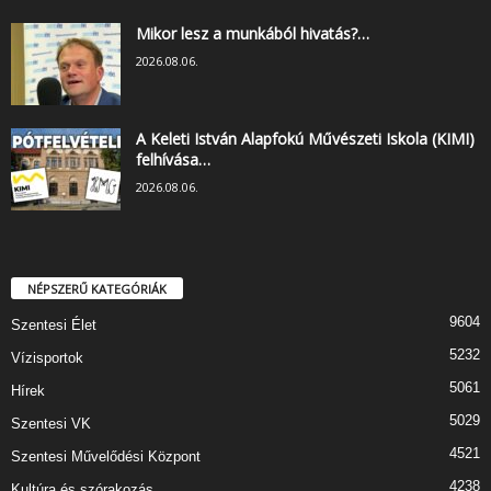
Mikor lesz a munkából hivatás?…
2026.08.06.
A Keleti István Alapfokú Művészeti Iskola (KIMI)
felhívása…
2026.08.06.
NÉPSZERŰ KATEGÓRIÁK
9604
Szentesi Élet
5232
Vízisportok
5061
Hírek
5029
Szentesi VK
4521
Szentesi Művelődési Központ
4238
Kultúra és szórakozás