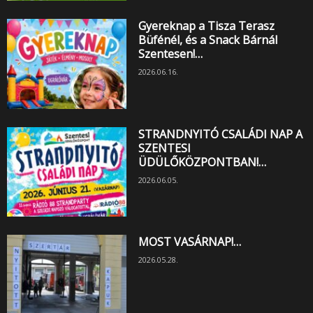
Gyereknap a Tisza Terasz
Büfénél, és a Snack Bárnál
Szentesen!…
2026.06.16.
STRANDNYITÓ CSALÁDI NAP A
SZENTESI
ÜDÜLŐKÖZPONTBAN!…
2026.06.05.
MOST VASÁRNAP!…
2026.05.28.