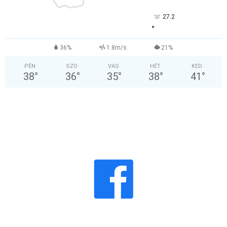
27.2
°
36%
1.8m/s
21%
PÉN
SZO
VAS
HÉT
KED
38
°
36
°
35
°
38
°
41
°