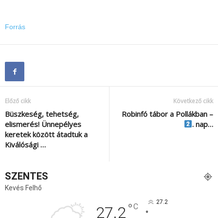
Forrás
Előző cikk
Következő cikk
Büszkeség, tehetség,
Robinfó tábor a Pollákban –
elismerés! Ünnepélyes
. nap…
keretek között átadtuk a
Kiválósági …
SZENTES
Kevés Felhő
27.2
°
C
27.2
°