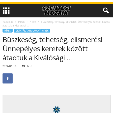
Kezdőlap
Hírek
Hírek
Büszkeség, tehetség, elismerés! Ünnepélyes keretek között
átadtuk a Kiválósági …
HÍREK
OKTATÁS, TANULMÁNYI HÍREK
Büszkeség, tehetség, elismerés!
Ünnepélyes keretek között
átadtuk a Kiválósági …
2026.06.30.
1258