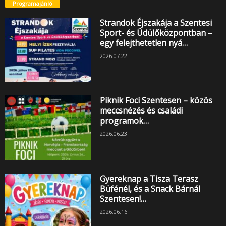
Programajánló
Strandok Éjszakája a Szentesi
Sport- és Üdülőközpontban –
egy felejthetetlen nyá…
2026.07.22.
Piknik Foci Szentesen – közös
meccsnézés és családi
programok…
2026.06.23.
Gyereknap a Tisza Terasz
Büfénél, és a Snack Bárnál
Szentesen!…
2026.06.16.