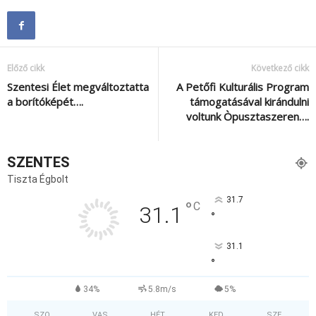
Előző cikk
Következő cikk
Szentesi Élet megváltoztatta
A Petőfi Kulturális Program
a borítóképét….
támogatásával kirándulni
voltunk Òpusztaszeren….
SZENTES
Tiszta Égbolt
31.7
°
C
31.1
°
31.1
°
34%
5.8m/s
5%
SZO
VAS
HÉT
KED
SZE