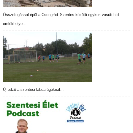
Összefogással épül a Csongrád–Szentes közötti egykori vasúti híd
emlékhelye…
Új edző a szentesi labdarúgóknál…