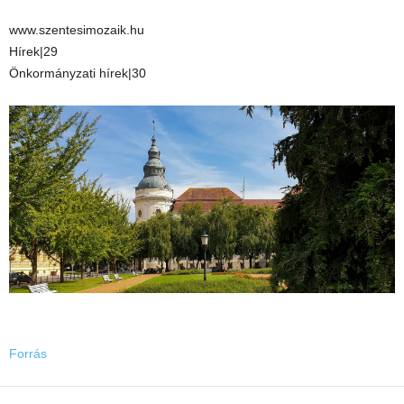
www.szentesimozaik.hu
Hírek|29
Önkormányzati hírek|30
Forrás