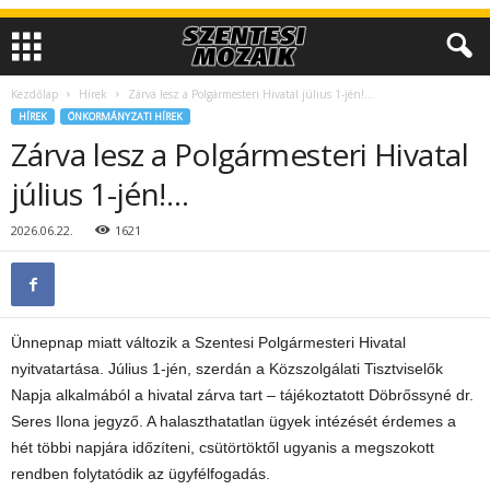
Kezdőlap
Hírek
Zárva lesz a Polgármesteri Hivatal július 1-jén!…
HÍREK
ÖNKORMÁNYZATI HÍREK
Zárva lesz a Polgármesteri Hivatal
július 1-jén!…
2026.06.22.
1621
Ünnepnap miatt változik a Szentesi Polgármesteri Hivatal
nyitvatartása. Július 1-jén, szerdán a Közszolgálati Tisztviselők
Napja alkalmából a hivatal zárva tart – tájékoztatott Döbrőssyné dr.
Seres Ilona jegyző. A halaszthatatlan ügyek intézését érdemes a
hét többi napjára időzíteni, csütörtöktől ugyanis a megszokott
rendben folytatódik az ügyfélfogadás.