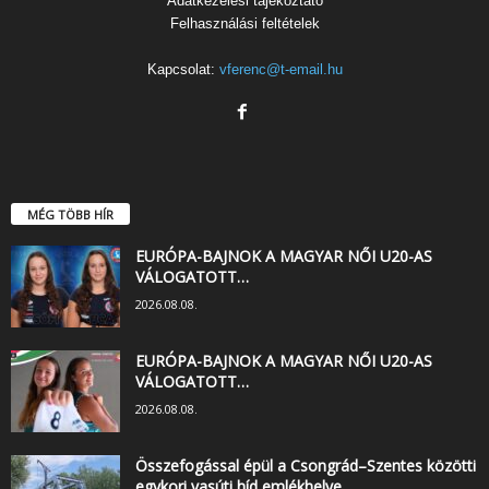
Adatkezelési tájékoztató
Felhasználási feltételek
Kapcsolat:
vferenc@t-email.hu
MÉG TÖBB HÍR
EURÓPA-BAJNOK A MAGYAR NŐI U20-AS
VÁLOGATOTT…
2026.08.08.
EURÓPA-BAJNOK A MAGYAR NŐI U20-AS
VÁLOGATOTT…
2026.08.08.
Összefogással épül a Csongrád–Szentes közötti
egykori vasúti híd emlékhelye…