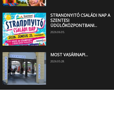
STRANDNYITÓ CSALÁDI NAP A
SZENTESI
ÜDÜLŐKÖZPONTBAN!…
2026.06.05.
MOST VASÁRNAP!…
2026.05.28.