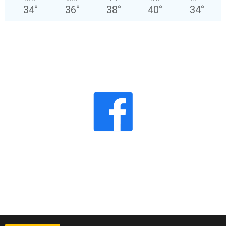
34
°
36
°
38
°
40
°
34
°