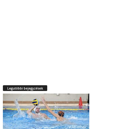
Legutóbbi bejegyzések