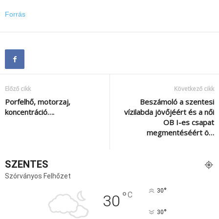
Forrás
Előző cikk
Következő cikk
Porfelhő, motorzaj,
Beszámoló a szentesi
koncentráció….
vízilabda jövőjéért és a női
OB I-es csapat
megmentéséért ö…
SZENTES
Szórványos Felhőzet
°
30
°
C
30
°
30