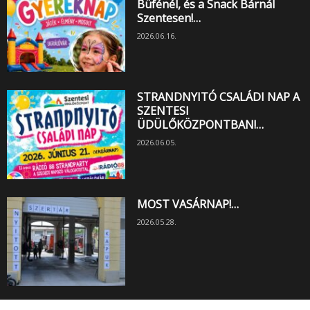
Büfénél, és a Snack Bárnál
Szentesen!…
2026.06.16.
STRANDNYITÓ CSALÁDI NAP A
SZENTESI
ÜDÜLŐKÖZPONTBAN!…
2026.06.05.
MOST VASÁRNAP!…
2026.05.28.