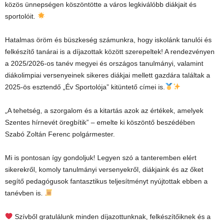
közös ünnepségen köszöntötte a város legkiválóbb diákjait és
sportolóit.
Hatalmas öröm és büszkeség számunkra, hogy iskolánk tanulói és
felkészítő tanárai is a díjazottak között szerepeltek! A rendezvényen
a 2025/2026-os tanév megyei és országos tanulmányi, valamint
diákolimpiai versenyeinek sikeres diákjai mellett gazdára találtak a
2025-ös esztendő „Év Sportolója” kitüntető címei is.
„A tehetség, a szorgalom és a kitartás azok az értékek, amelyek
Szentes hírnevét öregbítik” – emelte ki köszöntő beszédében
Szabó Zoltán Ferenc polgármester.
Mi is pontosan így gondoljuk! Legyen szó a tanteremben elért
sikerekről, komoly tanulmányi versenyekről, diákjaink és az őket
segítő pedagógusok fantasztikus teljesítményt nyújtottak ebben a
tanévben is.
Szívből gratulálunk minden díjazottunknak, felkészítőiknek és a