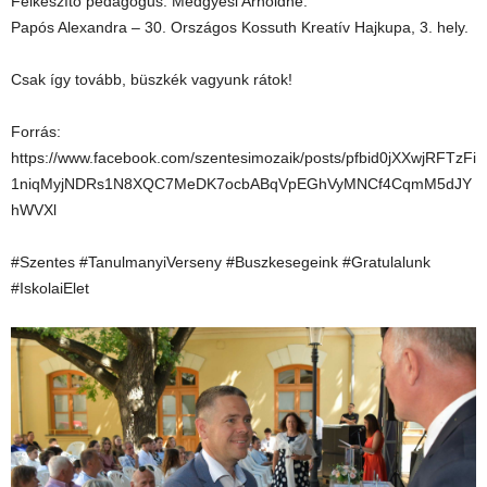
Felkészítő pedagógus: Medgyesi Arnoldné.
Papós Alexandra – 30. Országos Kossuth Kreatív Hajkupa, 3. hely.
Csak így tovább, büszkék vagyunk rátok!
Forrás:
https://www.facebook.com/szentesimozaik/posts/pfbid0jXXwjRFTzFi
1niqMyjNDRs1N8XQC7MeDK7ocbABqVpEGhVyMNCf4CqmM5dJY
hWVXl
#Szentes #TanulmanyiVerseny #Buszkesegeink #Gratulalunk
#IskolaiElet