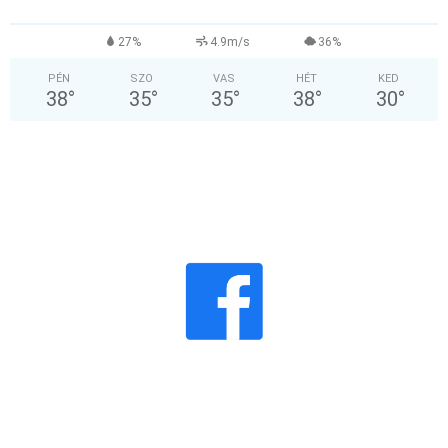
27%
4.9m/s
36%
PÉN
SZO
VAS
HÉT
KED
38
°
35
°
35
°
38
°
30
°