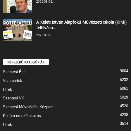
2026.08.06.
A Keleti István Alapfokú Művészeti Iskola (KIMI)
felhívása…
2026.08.06.
NÉPSZERŰ KATEGÓRIÁK
9604
Szentesi Élet
5232
Vízisportok
5061
Hírek
5029
Szentesi VK
4520
Szentesi Művelődési Központ
4238
Kultúra és szórakozás
3514
Hírek