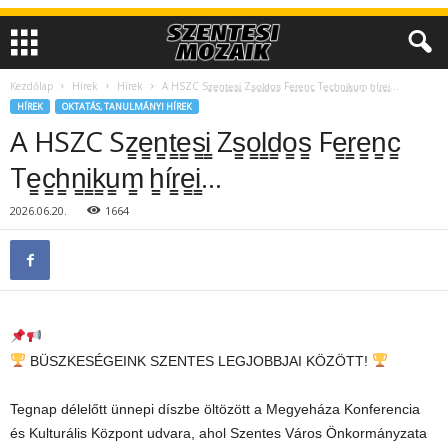
Kezdőlap
Hírek
Hírek
A HSZC Sz̳e̳n̳t̳e̳s̳i̳ Zs̳o̳l̳d̳o̳s̳ Fe̳r̳e̳n̳c̳ Te̳c̳h̳n̳i̳k̳u̳m̳ h̳ír̳e̳i̳…
HÍREK
OKTATÁS, TANULMÁNYI HÍREK
A HSZC Sz̳e̳n̳t̳e̳s̳i̳ Zs̳o̳l̳d̳o̳s̳ Fe̳r̳e̳n̳c̳
Te̳c̳h̳n̳i̳k̳u̳m̳ h̳ír̳e̳i̳…
2026.06.20.
1664
BÜSZKESÉGEINK SZENTES LEGJOBBJAI KÖZÖTT!
Tegnap délelőtt ünnepi díszbe öltözött a Megyeháza Konferencia
és Kulturális Központ udvara, ahol Szentes Város Önkormányzata