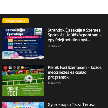
Programajánló
Strandok Éjszakája a Szentesi
Sport- és Üdülőközpontban –
egy felejthetetlen nyá…
2026.07.22.
Piknik Foci Szentesen – közös
meccsnézés és családi
programok…
2026.06.23.
Gyereknap a Tisza Terasz