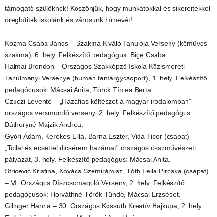
támogató szülőknek! Köszönjük, hogy munkátokkal és sikereitekkel
öregbítitek iskolánk és városunk hírnevét!
Kozma Csaba János – Szakma Kiváló Tanulója Verseny (kőműves
szakma), 6. hely. Felkészítő pedagógus: Bige Csaba.
Halmai Brendon – Országos Szakképző Iskola Közismereti
Tanulmányi Versenye (humán tantárgycsoport), 1. hely. Felkészítő
pedagógusok: Mácsai Anita, Török Tímea Berta.
Czuczi Levente – „Hazafias költészet a magyar irodalomban”
országos versmondó verseny, 2. hely. Felkészítő pedagógus:
Báthoryné Majzik Andrea.
Győri Ádám, Kerekes Lilla, Barna Eszter, Vida Tibor (csapat) –
„Tollal és ecsettel dicsérem hazámat” országos összművészeti
pályázat, 3. hely. Felkészítő pedagógus: Mácsai Anita.
Stricevic Kristina, Kovács Szemirámisz, Tóth Leila Piroska (csapat)
– VI. Országos Díszcsomagoló Verseny, 2. hely. Felkészítő
pedagógusok: Horváthné Török Tünde, Mácsai Erzsébet.
Gilinger Hanna – 30. Országos Kossuth Kreatív Hajkupa, 2. hely.