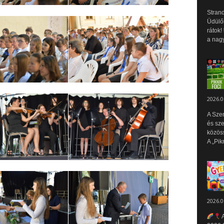
Strand
Üdülők
rátok!
a nagy
2026.0
A Sze
és sz
közös
A „Pik
2026.0
A