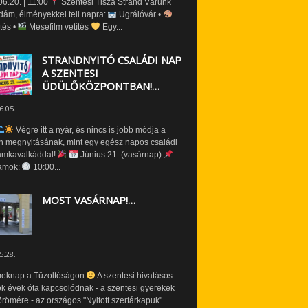
6.20. | 11:00
Szentesi Tisza Strand Várunk
dám, élményekkel teli napra:
Ugrálóvár •
tés •
Mesefilm vetítés
Egy...
STRANDNYITÓ CSALÁDI NAP
A SZENTESI
ÜDÜLŐKÖZPONTBAN!…
6.05.
Végre itt a nyár, és nincs is jobb módja a
n megnyitásának, mint egy egész napos családi
amkavalkáddal!
Június 21. (vasárnap)
amok:
10:00...
MOST VASÁRNAP!…
5.28.
eknap a Tűzoltóságon
A szentesi hivatásos
ók évek óta kapcsolódnak - a szentesi gyerekek
römére - az országos "Nyitott szertárkapuk"