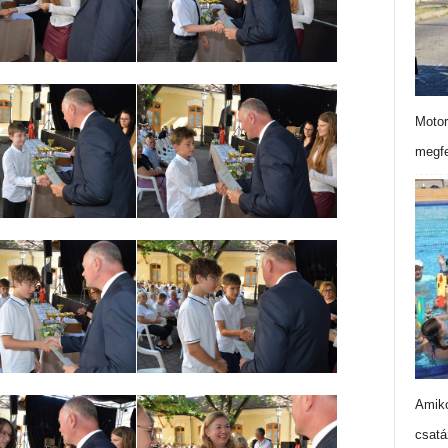
Motor
megfe
Amiko
csatá