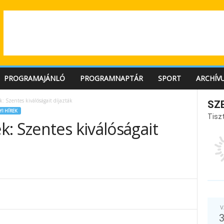
PROGRAMAJÁNLÓ
PROGRAMNAPTÁR
SPORT
ARCHÍV
: Szentes kiválóságait díjazták
SZ
I HÍREK
Tiszt
: Szentes kiválóságait
V