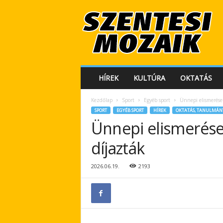
S
z
e
n
t
e
s
HÍREK
KULTÚRA
OKTATÁS
i
M
Kezdőlap
Sport
Egyéb sport
Ünnepi elismerések
o
SPORT
EGYÉB SPORT
HÍREK
OKTATÁS, TANULMÁNY
z
Ünnepi elismerések
a
i
díjazták
k
2026.06.19.
2193