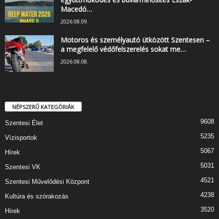
Macedó…
2026.08.09.
Motoros és személyautó ütközött Szentesen –
a megfelelő védőfelszerelés sokat me…
2026.08.08.
NÉPSZERŰ KATEGÓRIÁK
9608
Szentesi Élet
5235
Vízisportok
5067
Hírek
5031
Szentesi VK
4521
Szentesi Művelődési Központ
4238
Kultúra és szórakozás
3520
Hírek