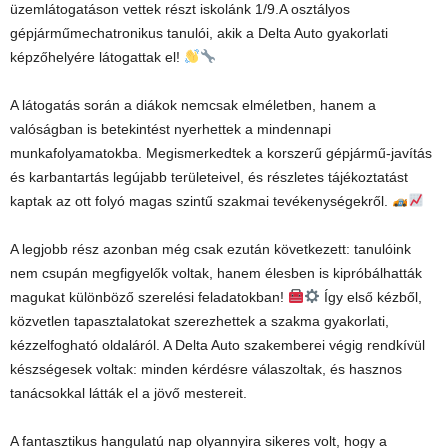
üzemlátogatáson vettek részt iskolánk 1/9.A osztályos
gépjárműmechatronikus tanulói, akik a Delta Auto gyakorlati
képzőhelyére látogattak el!
A látogatás során a diákok nemcsak elméletben, hanem a
valóságban is betekintést nyerhettek a mindennapi
munkafolyamatokba. Megismerkedtek a korszerű gépjármű-javítás
és karbantartás legújabb területeivel, és részletes tájékoztatást
kaptak az ott folyó magas szintű szakmai tevékenységekről.
A legjobb rész azonban még csak ezután következett: tanulóink
nem csupán megfigyelők voltak, hanem élesben is kipróbálhatták
magukat különböző szerelési feladatokban!
Így első kézből,
közvetlen tapasztalatokat szerezhettek a szakma gyakorlati,
kézzelfogható oldaláról. A Delta Auto szakemberei végig rendkívül
készségesek voltak: minden kérdésre válaszoltak, és hasznos
tanácsokkal látták el a jövő mestereit.
A fantasztikus hangulatú nap olyannyira sikeres volt, hogy a