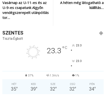
Vasárnap az U-11-es és az
A héten még látogathatò a
U-9-es csapatunk Algyőn
kiállítás…
vendégszerepelt utánpótlás
tor…
SZENTES
Tiszta Égbolt
23.3
°
C
23.3
°
23.3
°
37%
1.3m/s
1%
HÉT
KED
SZE
CSÜ
PÉN
35
°
39
°
32
°
32
°
34
°