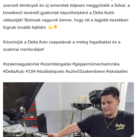
szerzett élmények és új ismeretek teljesen meggyőzték a fiúkat: a
következő tanévtől gyakorlati képzőhelyként a Delta Autót
választják! Biztosak vagyunk benne, hogy ott a legjobb kezekben
fognak tovább fejlődni.
Köszönjük a Delta Auto csapatának a meleg fogadtatást és a
szakmai mentorálást!
#szakmaigyakorlat #üzemlátogatás #gépjárműmechatronika
#DeltaAuto #19A #duálisképzés #aJövőSzakemberei #iskolaiélet