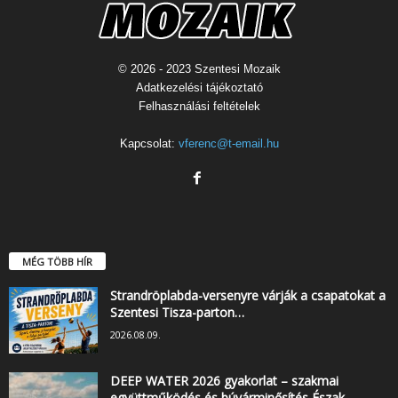
© 2026 - 2023 Szentesi Mozaik
Adatkezelési tájékoztató
Felhasználási feltételek
Kapcsolat:
vferenc@t-email.hu
MÉG TÖBB HÍR
Strandröplabda-versenyre várják a csapatokat a
Szentesi Tisza-parton…
2026.08.09.
DEEP WATER 2026 gyakorlat – szakmai
együttműködés és búvárminősítés Észak-