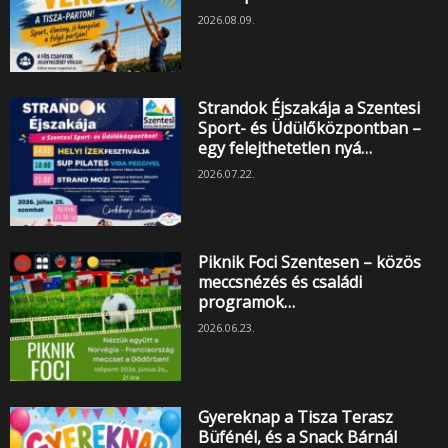
2026.08.09.
Strandok Éjszakája a Szentesi
Sport- és Üdülőközpontban –
egy felejthetetlen nyá…
2026.07.22.
Piknik Foci Szentesen – közös
meccsnézés és családi
programok…
2026.06.23.
Gyereknap a Tisza Terasz
Büfénél, és a Snack Bárnál