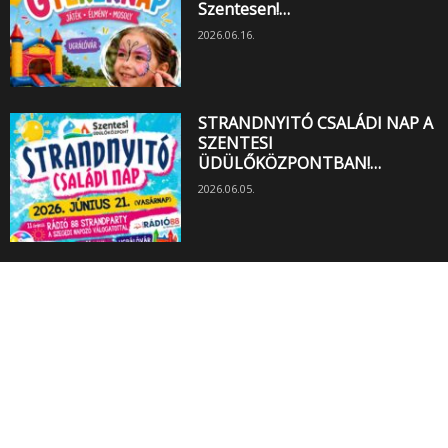
Szentesen!…
2026.06.16.
STRANDNYITÓ CSALÁDI NAP A
SZENTESI
ÜDÜLŐKÖZPONTBAN!…
2026.06.05.