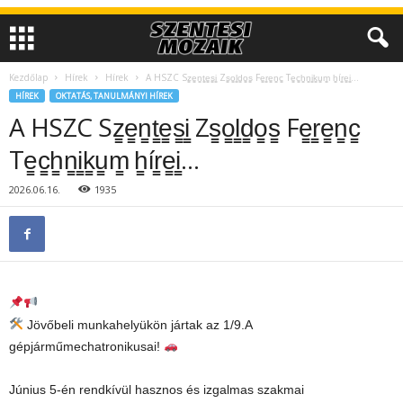
Kezdőlap
Hírek
Hírek
A HSZC Sz̳e̳n̳t̳e̳s̳i̳ Zs̳o̳l̳d̳o̳s̳ Fe̳r̳e̳n̳c̳ Te̳c̳h̳n̳i̳k̳u̳m̳ h̳ír̳e̳i̳…
HÍREK
OKTATÁS, TANULMÁNYI HÍREK
A HSZC Sz̳e̳n̳t̳e̳s̳i̳ Zs̳o̳l̳d̳o̳s̳ Fe̳r̳e̳n̳c̳
Te̳c̳h̳n̳i̳k̳u̳m̳ h̳ír̳e̳i̳…
2026.06.16.
1935
Jövőbeli munkahelyükön jártak az 1/9.A
gépjárműmechatronikusai!
Június 5-én rendkívül hasznos és izgalmas szakmai