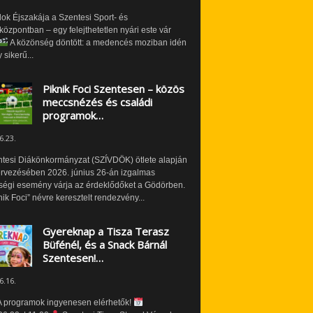
ok Éjszakája a Szentesi Sport- és
özpontban – egy felejthetetlen nyári este vár
A közönség döntött: a medencés moziban idén
 sikerű...
Piknik Foci Szentesen – közös
meccsnézés és családi
programok…
6.23.
ntesi Diákönkormányzat (SZÍVDÖK) ötlete alapján
ervezésében 2026. június 26-án izgalmas
ségi esemény várja az érdeklődőket a Gödörben.
nik Foci” névre keresztelt rendezvény...
Gyereknap a Tisza Terasz
Büfénél, és a Snack Bárnál
Szentesen!…
6.16.
 programok ingyenesen elérhetők!