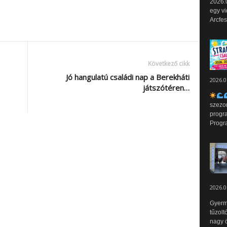
2026.0
egy vi
Arcfes
Következő cikk
Jó hangulatú családi nap a Berekháti
2026.0
játszótéren…
szezo
progr
Progr
2026.0
Gyerm
tűzolt
nagy ö