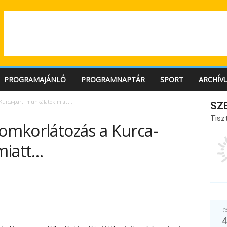
PROGRAMAJÁNLÓ
PROGRAMNAPTÁR
SPORT
ARCHÍV
a Kurca-parti munkálatok miatt…
SZ
Tiszt
lomkorlátozás a Kurca-
miatt…
C