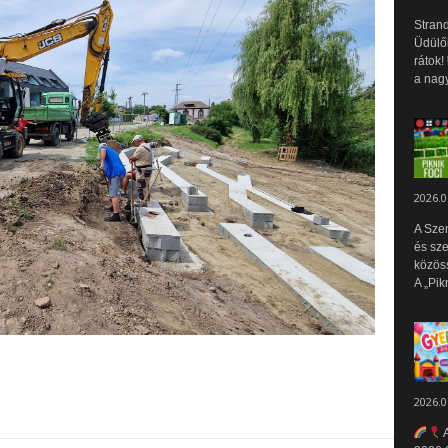
Strand
Üdülők
rátok!
a nagy
2026.0
A Sze
és sz
közös
A „Pik
2026.0
A