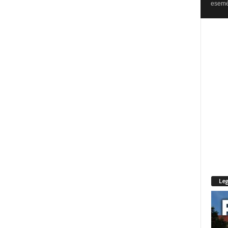
esemén
Leg