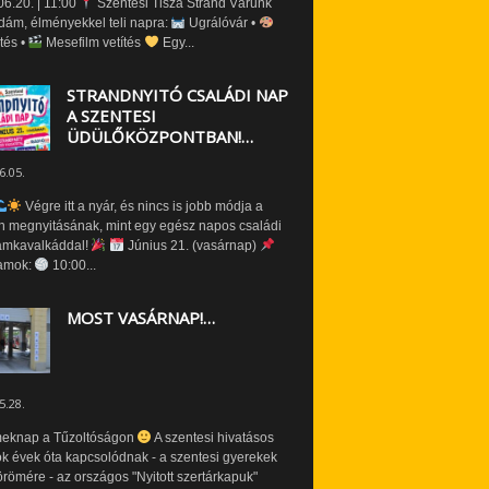
6.20. | 11:00
Szentesi Tisza Strand Várunk
dám, élményekkel teli napra:
Ugrálóvár •
tés •
Mesefilm vetítés
Egy...
STRANDNYITÓ CSALÁDI NAP
A SZENTESI
ÜDÜLŐKÖZPONTBAN!…
6.05.
Végre itt a nyár, és nincs is jobb módja a
n megnyitásának, mint egy egész napos családi
amkavalkáddal!
Június 21. (vasárnap)
amok:
10:00...
MOST VASÁRNAP!…
5.28.
eknap a Tűzoltóságon
A szentesi hivatásos
ók évek óta kapcsolódnak - a szentesi gyerekek
römére - az országos "Nyitott szertárkapuk"