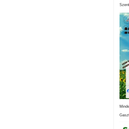
Szen
Minde
Gaszt