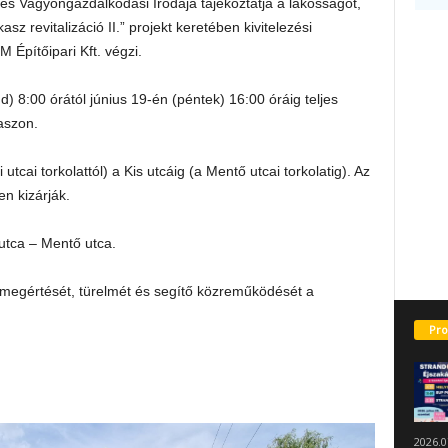
és Vagyongazdálkodási Irodája tájékoztatja a lakosságot,
sz revitalizáció II.” projekt keretében kivitelezési
Építőipari Kft. végzi.
d) 8:00 órától június 19-én (péntek) 16:00 óráig teljes
kaszon.
tcai torkolattól) a Kis utcáig (a Mentő utcai torkolatig). Az
n kizárják.
 utca – Mentő utca.
ők megértését, türelmét és segítő közreműködését a
Pro
2026.0