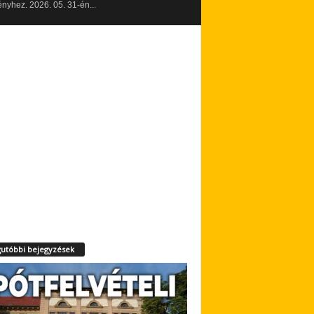
yhez. 2026. 05. 31-én...
utóbbi bejegyzések