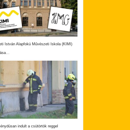
eti István Alapfokú Művészeti Iskola (KIMI)
vása…
nydúsan indult a csütörtök reggel