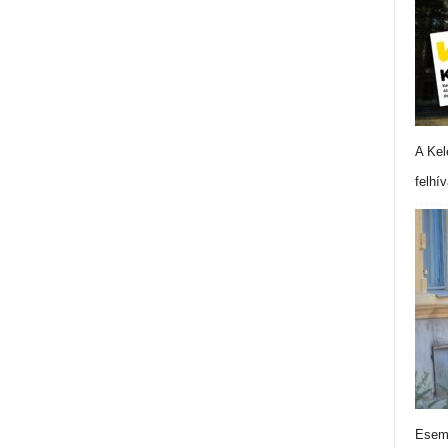
A Kel
felhí
Esemé