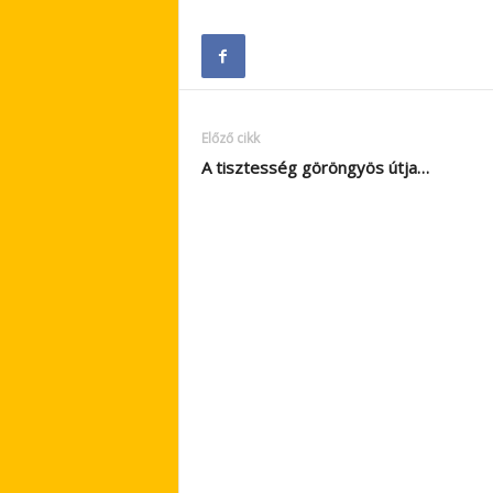
Előző cikk
A tisztesség göröngyös útja…