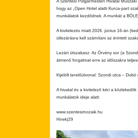
A Szentesi Polgármesteri Hivatal Műszaki 
hogy az „Open Hotel alatti Kurca-part szaka
munkálatok kezdődnek. A munkát a BÓLEM 
A kivitelezés miatt 2026. június 16-án (ked
útlezárásra kell számítani az érintett sza
Lezárt útszakasz: Az Örvény sor (a Szondi u
átmenő forgalmat erre az időszakra teljese
Kijelölt terelőútvonal: Szondi utca – Dobó
A hivatal és a kivitelező kéri a közleked
munkálatok ideje alatt.
www.szentesimozaik.hu
Hírek|29