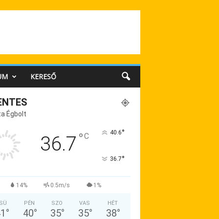
UM
KERESŐ
ENTES
a Égbolt
°
40.6
°
C
36.7
°
36.7
14%
0.5m/s
1%
SÜ
PÉN
SZO
VAS
HÉT
41
°
40
°
35
°
35
°
38
°