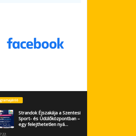
gramajánló
Strandok Éjszakája a Szentesi
Sport- és Üdülőközpontban –
egy felejthetetlen nyá…
7.22.