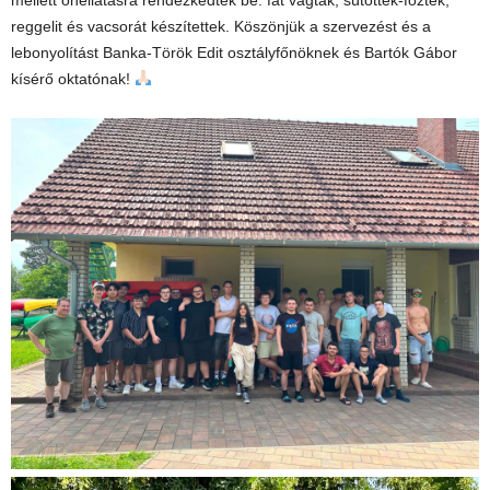
mellett önellátásra rendezkedtek be: fát vágtak, sütöttek-főztek,
reggelit és vacsorát készítettek. Köszönjük a szervezést és a
lebonyolítást Banka-Török Edit osztályfőnöknek és Bartók Gábor
kísérő oktatónak!