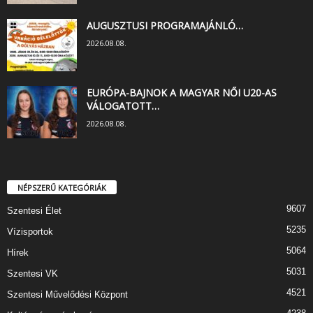
AUGUSZTUSI PROGRAMAJÁNLÓ…
2026.08.08.
EURÓPA-BAJNOK A MAGYAR NŐI U20-AS
VÁLOGATOTT…
2026.08.08.
NÉPSZERŰ KATEGÓRIÁK
9607
Szentesi Élet
5235
Vízisportok
5064
Hírek
5031
Szentesi VK
4521
Szentesi Művelődési Központ