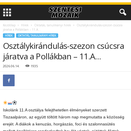
Kezdőlap
Hírek
Oktatás, tanulmányi hírek
Osztálykirándulás-szezon csúcsra
járatva a Pollákban – 11.A…
HÍREK
OKTATÁS, TANULMÁNYI HÍREK
Osztálykirándulás-szezon csúcsra
járatva a Pollákban – 11.A…
2026.06.14.
1935
Iskolánk 11.A osztálya felejthetetlen élményeket szerzett
Tiszaalpáron, az együtt töltött három nap megmutatta a közösség
erejét. A diákok a kenuzás, horgászás, foci és szalonnasütés