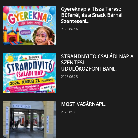
Gyereknap a Tisza Terasz
Büfénél, és a Snack Bárnál
Szentesen!…
2026.06.16.
STRANDNYITÓ CSALÁDI NAP A
SZENTESI
ÜDÜLŐKÖZPONTBAN!…
2026.06.05.
MOST VASÁRNAP!…
2026.05.28.