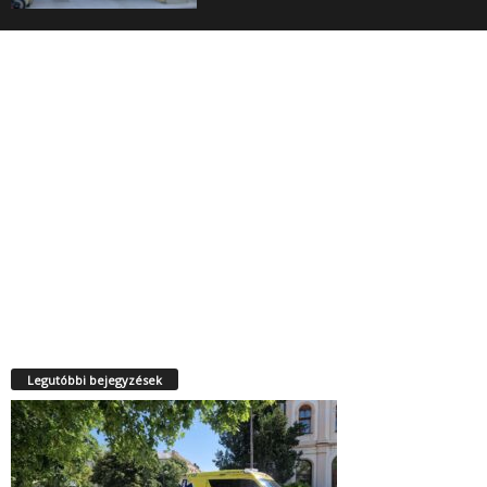
Legutóbbi bejegyzések