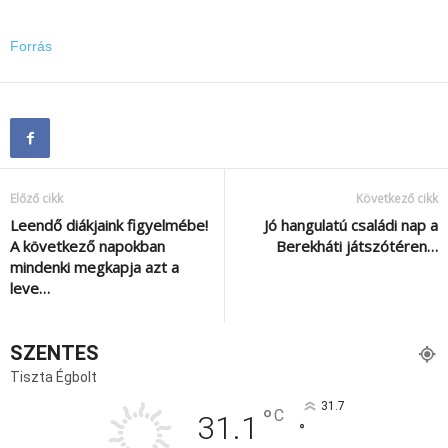
Forrás
Előző cikk
Következő cikk
Leendő diákjaink figyelmébe!
Jó hangulatú családi nap a
A következő napokban
Berekháti játszótéren…
mindenki megkapja azt a
leve…
SZENTES
Tiszta Égbolt
31.7
°
C
31.1
°