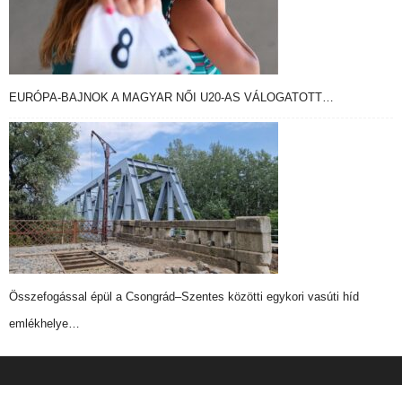
EURÓPA-BAJNOK A MAGYAR NŐI U20-AS VÁLOGATOTT…
Összefogással épül a Csongrád–Szentes közötti egykori vasúti híd
emlékhelye…