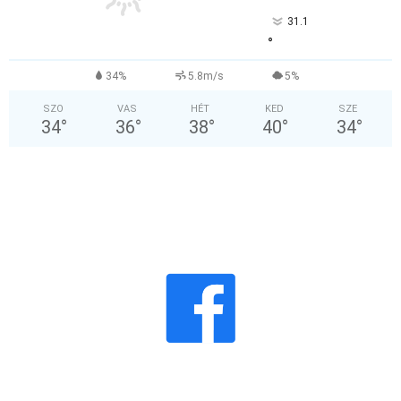
31.1
°
34%
5.8m/s
5%
SZO
VAS
HÉT
KED
SZE
34
°
36
°
38
°
40
°
34
°