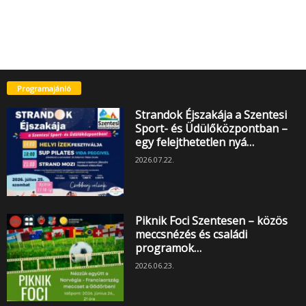
Programajánló
Strandok Éjszakája a Szentesi
Sport- és Üdülőközpontban –
egy felejthetetlen nyá…
2026.07.22.
Piknik Foci Szentesen – közös
meccsnézés és családi
programok…
2026.06.23.