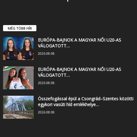
MÉG TÖBB HÍR
EURÓPA-BAJNOK A MAGYAR NŐI U20-AS
VÁLOGATOTT…
2026.08.08.
EURÓPA-BAJNOK A MAGYAR NŐI U20-AS
VÁLOGATOTT…
2026.08.08.
Összefogással épül a Csongrád–Szentes közötti
egykori vasúti híd emlékhelye…
2026.08.08.