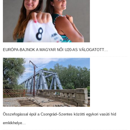
EURÓPA-BAJNOK A MAGYAR NŐI U20-AS VÁLOGATOTT…
Összefogással épül a Csongrád–Szentes közötti egykori vasúti híd
emlékhelye…