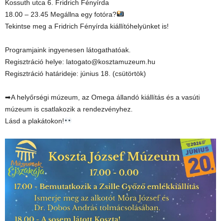
Kossuth utca 6. Fridrich Fényírda
18.00 – 23.45 Megállna egy fotóra?
Tekintse meg a Fridrich Fényírda kiállítóhelyünket is!
Programjaink ingyenesen látogathatóak.
Regisztráció helye: latogato@kosztamuzeum.hu
Regisztráció határideje: június 18. (csütörtök)
➡A helyőrségi múzeum, az Omega állandó kiállítás és a vasúti
múzeum is csatlakozik a rendezvényhez.
Lásd a plakátokon!