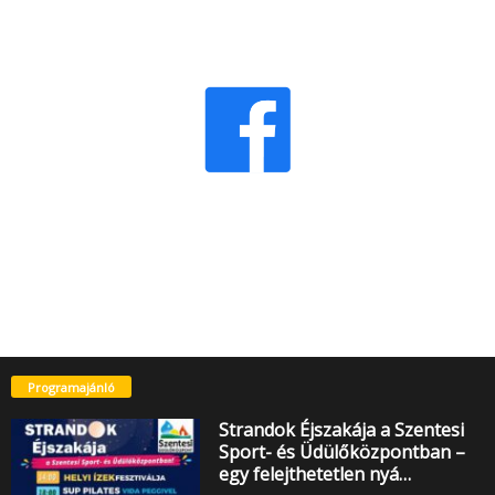
Programajánló
Strandok Éjszakája a Szentesi
Sport- és Üdülőközpontban –
egy felejthetetlen nyá…