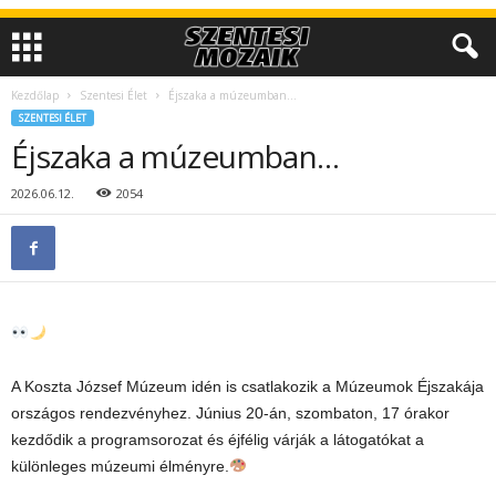
Kezdőlap
Szentesi Élet
Éjszaka a múzeumban…
SZENTESI ÉLET
Éjszaka a múzeumban…
2026.06.12.
2054
A Koszta József Múzeum idén is csatlakozik a Múzeumok Éjszakája
országos rendezvényhez. Június 20-án, szombaton, 17 órakor
kezdődik a programsorozat és éjfélig várják a látogatókat a
különleges múzeumi élményre.