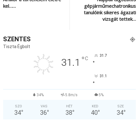
kel……
gépjárműmechatronikus
tanulóink sikeres ágazati
vizsgát tettek…
SZENTES
Tiszta Égbolt
31.7
°
C
31.1
°
31.1
°
34%
5.8m/s
5%
SZO
VAS
HÉT
KED
SZE
34
°
36
°
38
°
40
°
34
°