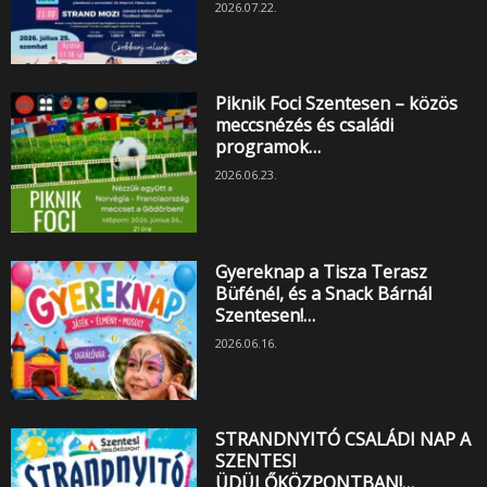
2026.07.22.
Piknik Foci Szentesen – közös
meccsnézés és családi
programok…
2026.06.23.
Gyereknap a Tisza Terasz
Büfénél, és a Snack Bárnál
Szentesen!…
2026.06.16.
STRANDNYITÓ CSALÁDI NAP A
SZENTESI
ÜDÜLŐKÖZPONTBAN!…