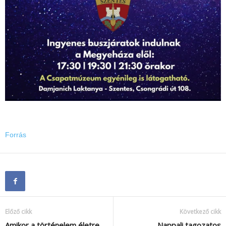
Forrás
Előző cikk
Következő cikk
Amikor a történelem életre
Nappali tagozatos