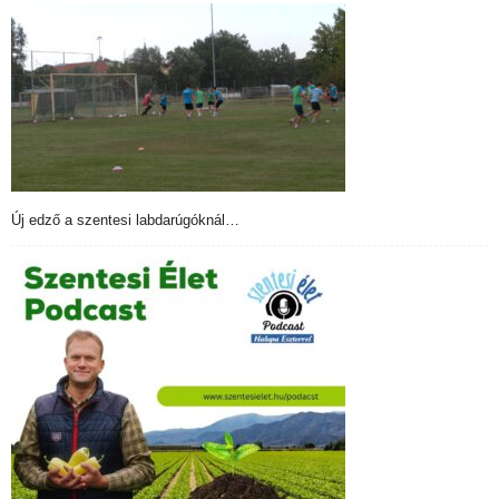
Új edző a szentesi labdarúgóknál…