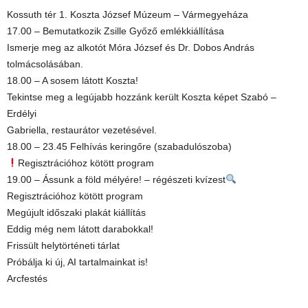
Kossuth tér 1. Koszta József Múzeum – Vármegyeháza
17.00 – Bemutatkozik Zsille Győző emlékkiállítása
Ismerje meg az alkotót Móra József és Dr. Dobos András
tolmácsolásában.
18.00 – A sosem látott Koszta!
Tekintse meg a legújabb hozzánk került Koszta képet Szabó –
Erdélyi
Gabriella, restaurátor vezetésével.
18.00 – 23.45 Felhívás keringőre (szabadulószoba)
Regisztrációhoz kötött program
19.00 – Ássunk a föld mélyére! – régészeti kvízest
Regisztrációhoz kötött program
Megújult időszaki plakát kiállítás
Eddig még nem látott darabokkal!
Frissült helytörténeti tárlat
Próbálja ki új, AI tartalmainkat is!
Arcfestés