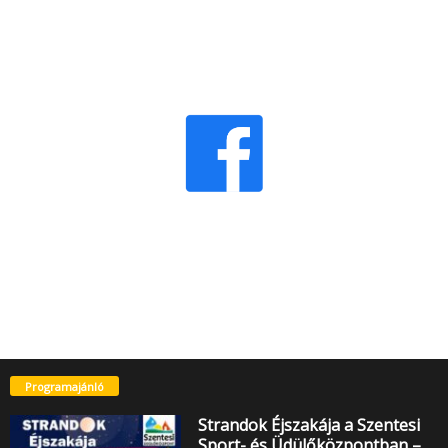
Programajánló
Strandok Éjszakája a Szentesi
Sport- és Üdülőközpontban –