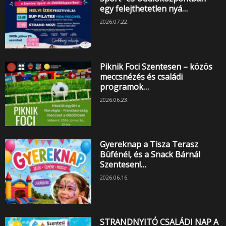
egy felejthetetlen nyá…
2026.07.22.
Piknik Foci Szentesen – közös
meccsnézés és családi
programok…
2026.06.23.
Gyereknap a Tisza Terasz
Büfénél, és a Snack Bárnál
Szentesen!…
2026.06.16.
STRANDNYITÓ CSALÁDI NAP A