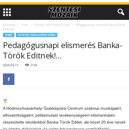
Kezdőlap
Hírek
Oktatás, tanulmányi hírek
Pedagógusnapi elismerés Banka-Török
Editnek!…
HÍREK
OKTATÁS, TANULMÁNYI HÍREK
Pedagógusnapi elismerés Banka-
Török Editnek!…
2026.06.11.
2156
A Hódmezővásárhelyi Szakképzési Centrum szakmai munkájáért,
elhivatottságáért, példamutató tevékenységéért elismerésben
részesítette iskolánkból Banka-Török Editet, aki közel 20 éve neveli