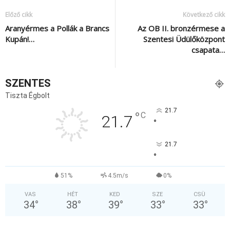
Előző cikk
Következő cikk
Aranyérmes a Pollák a Brancs
Az OB II. bronzérmese a
Kupán!…
Szentesi Üdülőközpont
csapata…
SZENTES
Tiszta Égbolt
21.7
°
C
21.7
°
21.7
°
51%
4.5m/s
0%
VAS
HÉT
KED
SZE
CSÜ
34
°
38
°
39
°
33
°
33
°