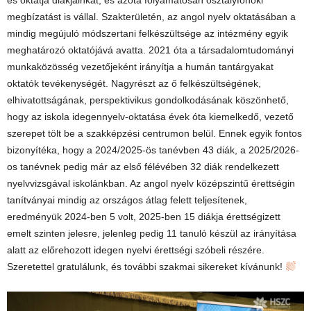
és oktatja diákjainkat, és azóta folyamatosan osztályfőnöki
megbízatást is vállal. Szakterületén, az angol nyelv oktatásában a
mindig megújuló módszertani felkészültsége az intézmény egyik
meghatározó oktatójává avatta. 2021 óta a társadalomtudományi
munkaközösség vezetőjeként irányítja a humán tantárgyakat
oktatók tevékenységét. Nagyrészt az ő felkészültségének,
elhivatottságának, perspektivikus gondolkodásának köszönhető,
hogy az iskola idegennyelv-oktatása évek óta kiemelkedő, vezető
szerepet tölt be a szakképzési centrumon belül. Ennek egyik fontos
bizonyítéka, hogy a 2024/2025-ös tanévben 43 diák, a 2025/2026-
os tanévnek pedig már az első félévében 32 diák rendelkezett
nyelvvizsgával iskolánkban. Az angol nyelv középszintű érettségin
tanítványai mindig az országos átlag felett teljesítenek,
eredményük 2024-ben 5 volt, 2025-ben 15 diákja érettségizett
emelt szinten jelesre, jelenleg pedig 11 tanuló készül az irányítása
alatt az előrehozott idegen nyelvi érettségi szóbeli részére.
Szeretettel gratulálunk, és további szakmai sikereket kívánunk!