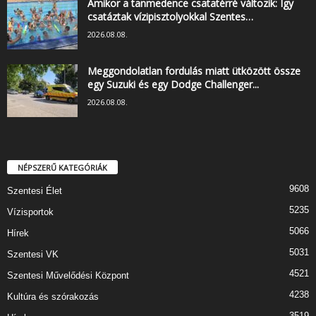
Amikor a tanmedence csatatérré változik: Így
csatáztak vízipisztolyokkal Szentes…
2026.08.08.
Meggondolatlan fordulás miatt ütközött össze
egy Suzuki és egy Dodge Challenger...
2026.08.08.
NÉPSZERŰ KATEGÓRIÁK
9608
Szentesi Élet
5235
Vízisportok
5066
Hírek
5031
Szentesi VK
4521
Szentesi Művelődési Központ
4238
Kultúra és szórakozás
3519