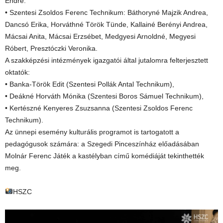
Endre.
• Szentesi Zsoldos Ferenc Technikum: Báthoryné Majzik Andrea,
Dancsó Erika, Horváthné Török Tünde, Kallainé Berényi Andrea,
Mácsai Anita, Mácsai Erzsébet, Medgyesi Arnoldné, Megyesi
Róbert, Presztóczki Veronika.
A szakképzési intézmények igazgatói által jutalomra felterjesztett
oktatók:
• Banka-Török Edit (Szentesi Pollák Antal Technikum),
• Deákné Horváth Mónika (Szentesi Boros Sámuel Technikum),
• Kertészné Kenyeres Zsuzsanna (Szentesi Zsoldos Ferenc
Technikum).
Az ünnepi esemény kulturális programot is tartogatott a
pedagógusok számára: a Szegedi Pinceszínház előadásában
Molnár Ferenc Játék a kastélyban című komédiáját tekinthették
meg.
HSZC