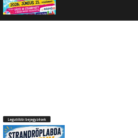
Legutóbbi bejegyzések