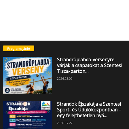
Programajánló
Strandröplabda-versenyre
várják a csapatokat a Szentesi
Tisza-parton…
2026.08.09.
Strandok Éjszakája a Szentesi
Sport- és Üdülőközpontban –
egy felejthetetlen nyá…
2026.07.22.