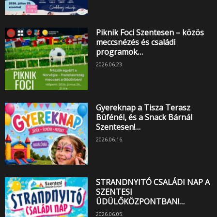
Piknik Foci Szentesen – közös
meccsnézés és családi
programok…
2026.06.23.
Gyereknap a Tisza Terasz
Büfénél, és a Snack Bárnál
Szentesen!…
2026.06.16.
STRANDNYITÓ CSALÁDI NAP A
SZENTESI
ÜDÜLŐKÖZPONTBAN!…
2026.06.05.