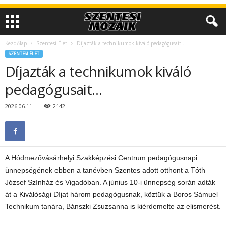
Kezdőlap
Szentesi Élet
Díjazták a technikumok kiváló pedagógusait…
SZENTESI ÉLET
Díjazták a technikumok kiváló
pedagógusait…
2026.06.11.
2142
A Hódmezővásárhelyi Szakképzési Centrum pedagógusnapi
ünnepségének ebben a tanévben Szentes adott otthont a Tóth
József Színház és Vigadóban. A június 10-i ünnepség során adták
át a Kiválósági Díjat három pedagógusnak, köztük a Boros Sámuel
Technikum tanára, Bánszki Zsuzsanna is kiérdemelte az elismerést.