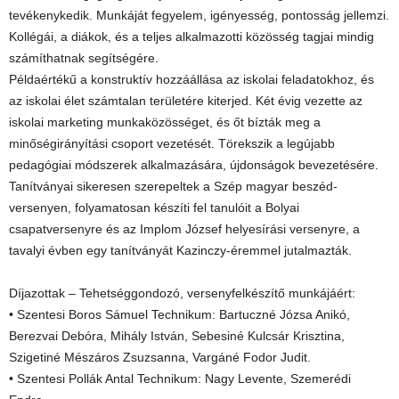
tevékenykedik. Munkáját fegyelem, igényesség, pontosság jellemzi.
Kollégái, a diákok, és a teljes alkalmazotti közösség tagjai mindig
számíthatnak segítségére.
Példaértékű a konstruktív hozzáállása az iskolai feladatokhoz, és
az iskolai élet számtalan területére kiterjed. Két évig vezette az
iskolai marketing munkaközösséget, és őt bízták meg a
minőségirányítási csoport vezetését. Törekszik a legújabb
pedagógiai módszerek alkalmazására, újdonságok bevezetésére.
Tanítványai sikeresen szerepeltek a Szép magyar beszéd-
versenyen, folyamatosan készíti fel tanulóit a Bolyai
csapatversenyre és az Implom József helyesírási versenyre, a
tavalyi évben egy tanítványát Kazinczy-éremmel jutalmazták.
Díjazottak – Tehetséggondozó, versenyfelkészítő munkájáért:
• Szentesi Boros Sámuel Technikum: Bartuczné Józsa Anikó,
Berezvai Debóra, Mihály István, Sebesiné Kulcsár Krisztina,
Szigetiné Mészáros Zsuzsanna, Vargáné Fodor Judit.
• Szentesi Pollák Antal Technikum: Nagy Levente, Szemerédi