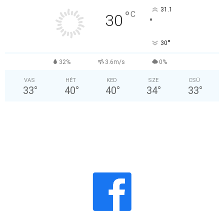
31.1
°
C
30
°
°
30
32%
3.6m/s
0%
VAS
HÉT
KED
SZE
CSÜ
33
°
40
°
40
°
34
°
33
°