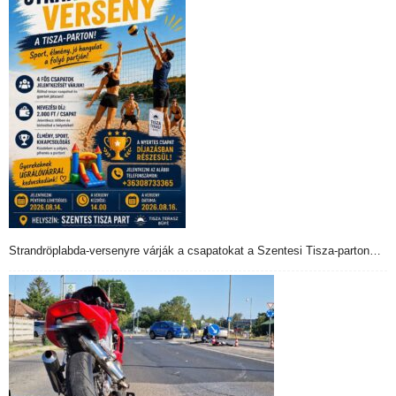
Strandröplabda-versenyre várják a csapatokat a Szentesi Tisza-parton…