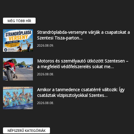
MÉG TÖBB HÍR
Strandröplabda-versenyre várják a csapatokat a
Szentesi Tisza-parton…
2026.08.09.
Motoros és személyautó ütközött Szentesen –
a megfelelő védőfelszerelés sokat me…
2026.08.08.
Amikor a tanmedence csatatérré változik: Így
csatáztak vízipisztolyokkal Szentes…
2026.08.08.
NÉPSZERŰ KATEGÓRIÁK