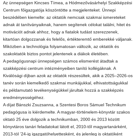
Az ünnepségen Kincses Tímea, a Hódmezővásárhelyi Szakképzési
Centrum főigazgatója köszöntötte a megjelenteket. Ünnepi
beszédében kiemelte: az oktatók nemcsak szakmai ismereteket
adnak át tanítványaiknak, hanem segítenek célokat találni, hitet és
motivációt adnak ahhoz, hogy a fiatalok tudást szerezzenek,
kitartóan dolgozzanak és felelős, értékteremtő emberekké váljanak.
Miközben a technológia folyamatosan változik, az oktatók és
szakoktatók biztos pontot jelentenek a diákok életében.
A pedagógusnapi ünnepségen számos elismerést átadtak a
szakképzési centrum intézményeiben tanító kollégáknak. A
Kiválósági díjban azok az oktatók részesültek, akik a 2025–2026-os
tanév során kiemelkedő szakmai munkájukkal, elhivatottságukkal
és példamutató tevékenységükkel járultak hozzá a szakképzés
eredményességéhez.
A díjat Bánszki Zsuzsanna, a Szentesi Boros Sámuel Technikum
pedagógusa is kiérdemelte. A magyar-történelem-könyvtár szakos
oktató 25 éve dolgozik a technikumban, 2000 és 2013 között
könyvtáros tanári feladatokat látott el, 2010-től magyartanárként,
2013-tól ’24-ig igazgatóhelyettesként, és jelenleg is oktatóként