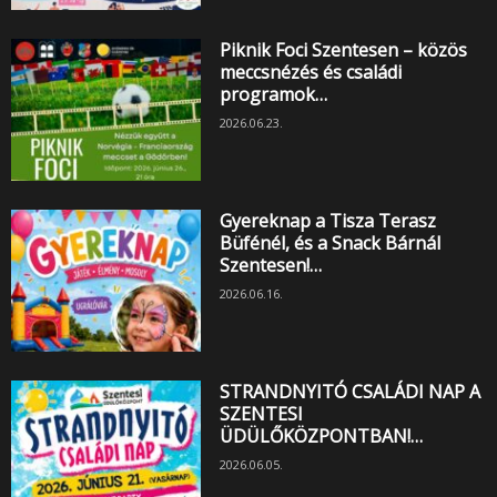
Piknik Foci Szentesen – közös
meccsnézés és családi
programok…
2026.06.23.
Gyereknap a Tisza Terasz
Büfénél, és a Snack Bárnál
Szentesen!…
2026.06.16.
STRANDNYITÓ CSALÁDI NAP A
SZENTESI
ÜDÜLŐKÖZPONTBAN!…
2026.06.05.