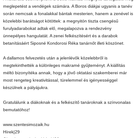
meglepetést a vendégek számára. A Boros diákjai ugyanis a tanév
során nemcsak a fonalakkal bántak mesterien, hanem a zenével is
közelebbi barátságot kötöttek: a megnyitón tiszta csengésű
furulyadarabokat adtak elő, megalapozva a rendezvény
ünnepélyes hangulatát. A zenei felkészítésért és a darabok
betanításáért Siposné Kondorosi Réka tanárnőt illeti köszönet.
A dallamos felvezetés után a jelenlévők közelebbről is
megtekinthették a különleges makramé gyűjteményt. A kiállítás
méltó bizonyítéka annak, hogy a jövő oktatási szakemberei már
most rengeteg kreativitással, türelemmel és igényességgel
készülnek a pályájukra.
Gratulálunk a diákoknak és a felkészítő tanároknak a színvonalas
bemutatóhoz!
www.szentesimozaik.hu
Hírek|29