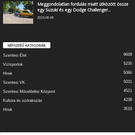
Meggondolatlan fordulás miatt ütközött össze
egy Suzuki és egy Dodge Challenger...
2026.08.08.
NÉPSZERŰ KATEGÓRIÁK
9608
Szentesi Élet
5235
Vízisportok
5066
Hírek
5031
Szentesi VK
4521
Szentesi Művelődési Központ
4238
Kultúra és szórakozás
3519
Hírek