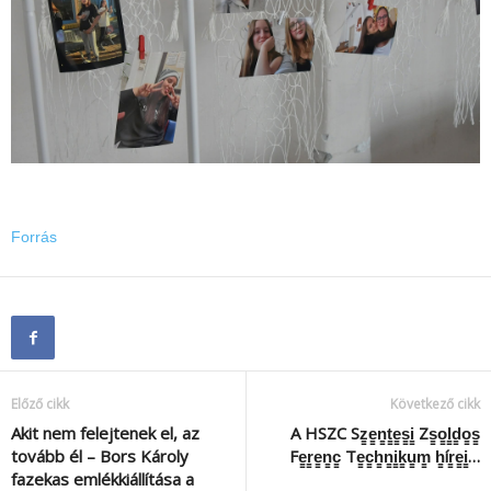
Forrás
Előző cikk
Következő cikk
Akit nem felejtenek el, az
A HSZC Sz̳e̳n̳t̳e̳s̳i̳ Zs̳o̳l̳d̳o̳s̳
tovább él – Bors Károly
Fe̳r̳e̳n̳c̳ Te̳c̳h̳n̳i̳k̳u̳m̳ h̳ír̳e̳i̳…
fazekas emlékkiállítása a