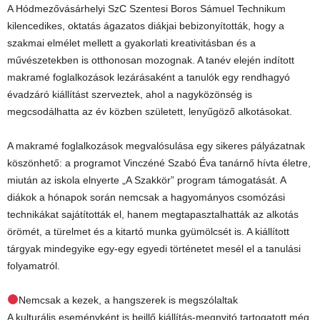
A Hódmezővásárhelyi SzC Szentesi Boros Sámuel Technikum
kilencedikes, oktatás ágazatos diákjai bebizonyították, hogy a
szakmai elmélet mellett a gyakorlati kreativitásban és a
művészetekben is otthonosan mozognak. A tanév elején indított
makramé foglalkozások lezárásaként a tanulók egy rendhagyó
évadzáró kiállítást szerveztek, ahol a nagyközönség is
megcsodálhatta az év közben született, lenyűgöző alkotásokat.
A makramé foglalkozások megvalósulása egy sikeres pályázatnak
köszönhető: a programot Vinczéné Szabó Éva tanárnő hívta életre,
miután az iskola elnyerte „A Szakkör” program támogatását. A
diákok a hónapok során nemcsak a hagyományos csomózási
technikákat sajátították el, hanem megtapasztalhatták az alkotás
örömét, a türelmet és a kitartó munka gyümölcsét is. A kiállított
tárgyak mindegyike egy-egy egyedi történetet mesél el a tanulási
folyamatról.
Nemcsak a kezek, a hangszerek is megszólaltak
A kulturális eseményként is beillő kiállítás-megnyitó tartogatott még