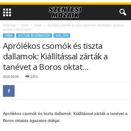
Kezdőlap
Hírek
Hírek
Aprólékos csomók és tiszta dallamok: Kiállítással zárták a
tanévet a Boros oktat…
HÍREK
KULTÚRA ÉS SZÓRAKOZÁS
KIÁLLÍTÁS
Aprólékos csomók és tiszta
dallamok: Kiállítással zárták a
tanévet a Boros oktat…
2026.06.09.
2205
Aprólékos csomók és tiszta dallamok: Kiállítással zárták a tanévet a
Boros oktatás ágazatos diákjai