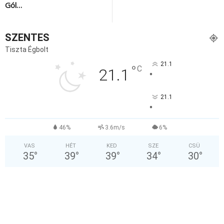
Gól…
SZENTES
Tiszta Égbolt
21.1
°
C
21.1
°
21.1
°
46%
3.6m/s
6%
VAS
HÉT
KED
SZE
CSÜ
35
°
39
°
39
°
34
°
30
°