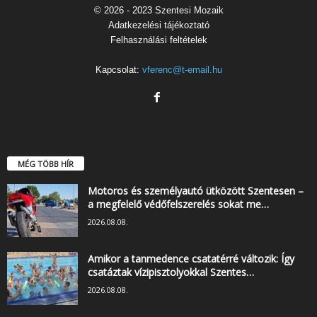
© 2026 - 2023 Szentesi Mozaik
Adatkezelési tájékoztató
Felhasználási feltételek
Kapcsolat:
vferenc@t-email.hu
MÉG TÖBB HÍR
Motoros és személyautó ütközött Szentesen –
a megfelelő védőfelszerelés sokat me…
2026.08.08.
Amikor a tanmedence csatatérré változik: Így
csatáztak vízipisztolyokkal Szentes…
2026.08.08.