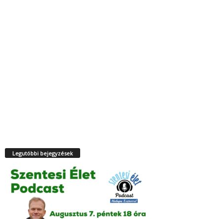
Legutóbbi bejegyzések