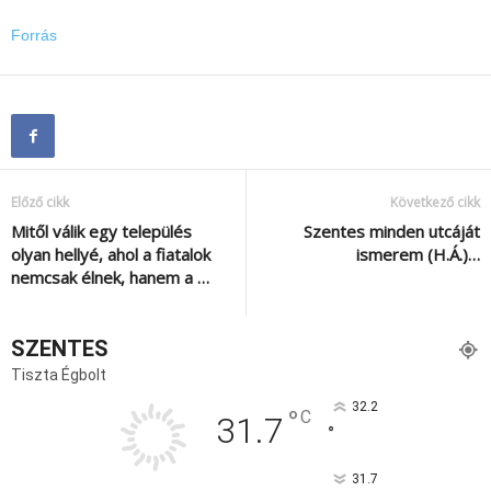
Forrás
Előző cikk
Következő cikk
Mitől válik egy település
Szentes minden utcáját
olyan hellyé, ahol a fiatalok
ismerem (H.Á.)…
nemcsak élnek, hanem a …
SZENTES
Tiszta Égbolt
32.2
°
C
31.7
°
31.7