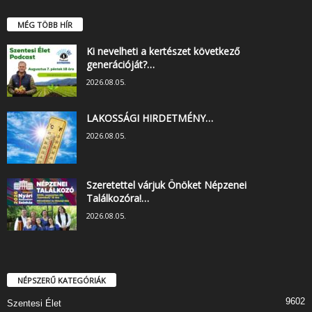
MÉG TÖBB HÍR
Ki nevelheti a kertészet következő
generációját?…
2026.08.05.
LAKOSSÁGI HIRDETMÉNY…
2026.08.05.
Szeretettel várjuk Önöket Népzenei
Találkozóra!…
2026.08.05.
NÉPSZERŰ KATEGÓRIÁK
9602
Szentesi Élet