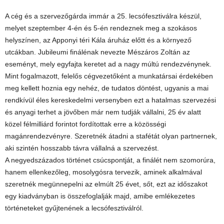
A cég és a szervezőgárda immár a 25. lecsófesztiválra készül,
melyet szeptember 4-én és 5-én rendeznek meg a szokásos
helyszínen, az Apponyi téri Kála áruház előtt és a környező
utcákban. Jubileumi finálénak nevezte Mészáros Zoltán az
eseményt, mely egyfajta keretet ad a nagy múltú rendezvénynek.
Mint fogalmazott, felelős cégvezetőként a munkatársai érdekében
meg kellett hoznia egy nehéz, de tudatos döntést, ugyanis a mai
rendkívül éles kereskedelmi versenyben ezt a hatalmas szervezési
és anyagi terhet a jövőben már nem tudják vállalni, 25 év alatt
közel félmilliárd forintot fordítottak erre a közösségi
magánrendezvényre. Szeretnék átadni a stafétát olyan partnernek,
aki szintén hosszabb távra vállalná a szervezést.
A negyedszázados történet csúcspontját, a finálét nem szomorúra,
hanem ellenkezőleg, mosolygósra tervezik, aminek alkalmával
szeretnék megünnepelni az elmúlt 25 évet, sőt, ezt az időszakot
egy kiadványban is összefoglalják majd, amibe emlékezetes
történeteket gyűjtenének a lecsófesztiválról.