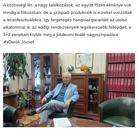
A közösségi lét, a nagy találkozások, az együtt főzés élménye volt
mindig a fókuszban, de a színpadi produkciók is ezreket vonzottak
a lecsófesztiválokra, így fergeteges hangulat garantált az utolsó
alkalommal is: az eddigi rendezvényeik legsikeresebb fellépőjét, a
3+2 zenekart hívták meg a jubileumi finálé nagyszínpadára.
✍Darók József