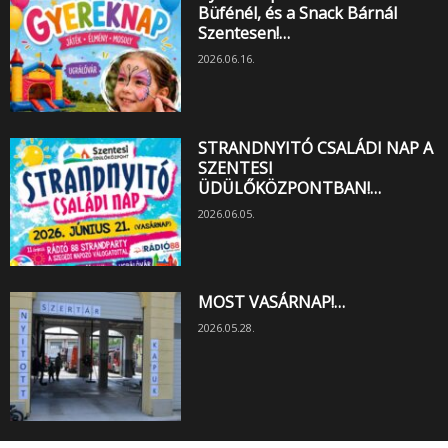
Büfénél, és a Snack Bárnál
Szentesen!…
2026.06.16.
STRANDNYITÓ CSALÁDI NAP A
SZENTESI
ÜDÜLŐKÖZPONTBAN!…
2026.06.05.
MOST VASÁRNAP!…
2026.05.28.