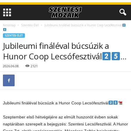
Kezdőlap
Szentesi Élet
Jubileumi fináléval búcsúzik a Hunor Coop Lecsófesztivál
…
SZENTESI ÉLET
Jubileumi fináléval búcsúzik a
Hunor Coop Lecsófesztivál
…
2026.06.08.
2121
Jubileumi fináléval búcsúzik a Hunor Coop Lecsófesztivál
Szeptember első hétvégéjére az elmúlt huszonöt évben sokak
naptárában szerepelt a bejegyzés: Szentesi Lecsófesztivál. A Hunor