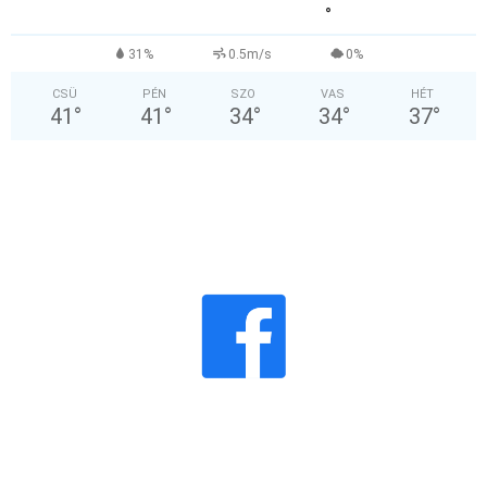
°
31%
0.5m/s
0%
CSÜ
PÉN
SZO
VAS
HÉT
41
°
41
°
34
°
34
°
37
°