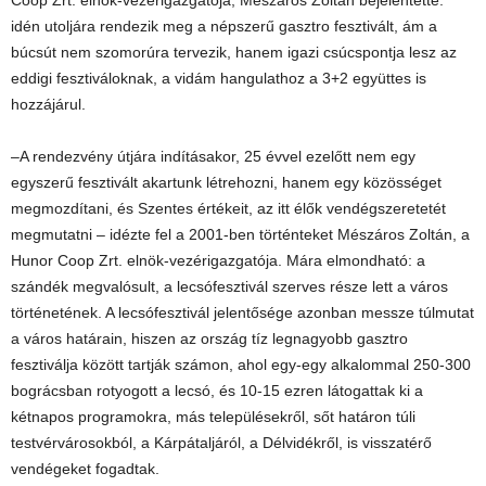
Coop Zrt. elnök-vezérigazgatója, Mészáros Zoltán bejelentette:
idén utoljára rendezik meg a népszerű gasztro fesztivált, ám a
búcsút nem szomorúra tervezik, hanem igazi csúcspontja lesz az
eddigi fesztiváloknak, a vidám hangulathoz a 3+2 együttes is
hozzájárul.
–A rendezvény útjára indításakor, 25 évvel ezelőtt nem egy
egyszerű fesztivált akartunk létrehozni, hanem egy közösséget
megmozdítani, és Szentes értékeit, az itt élők vendégszeretetét
megmutatni – idézte fel a 2001-ben történteket Mészáros Zoltán, a
Hunor Coop Zrt. elnök-vezérigazgatója. Mára elmondható: a
szándék megvalósult, a lecsófesztivál szerves része lett a város
történetének. A lecsófesztivál jelentősége azonban messze túlmutat
a város határain, hiszen az ország tíz legnagyobb gasztro
fesztiválja között tartják számon, ahol egy-egy alkalommal 250-300
bográcsban rotyogott a lecsó, és 10-15 ezren látogattak ki a
kétnapos programokra, más településekről, sőt határon túli
testvérvárosokból, a Kárpátaljáról, a Délvidékről, is visszatérő
vendégeket fogadtak.