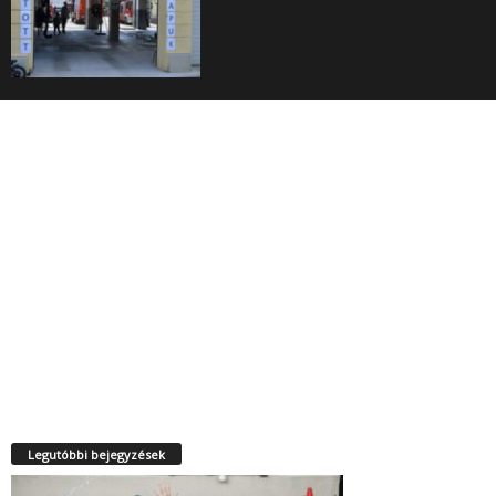
Legutóbbi bejegyzések