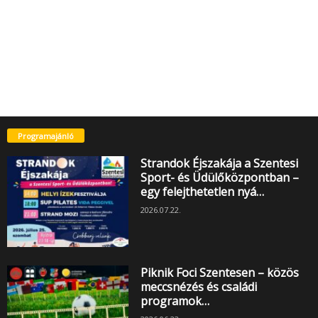
Programajánló
Strandok Éjszakája a Szentesi
Sport- és Üdülőközpontban –
egy felejthetetlen nyá…
2026.07.22.
Piknik Foci Szentesen – közös
meccsnézés és családi
programok…