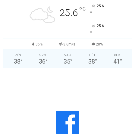
25.6
°
C
25.6
°
25.6
°
36%
3.6m/s
28%
PÉN
SZO
VAS
HÉT
KED
38
°
36
°
35
°
38
°
41
°