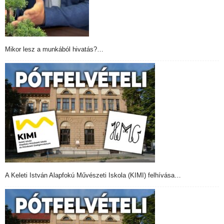
Mikor lesz a munkából hivatás?…
A Keleti István Alapfokú Művészeti Iskola (KIMI) felhívása…