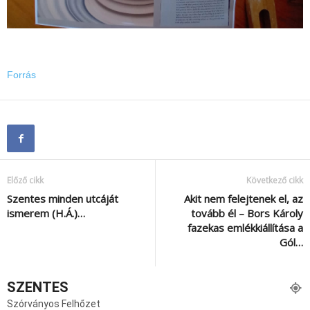
Forrás
Előző cikk
Következő cikk
Szentes minden utcáját
Akit nem felejtenek el, az
ismerem (H.Á.)…
tovább él – Bors Károly
fazekas emlékkiállítása a
Gól…
SZENTES
Szórványos Felhőzet