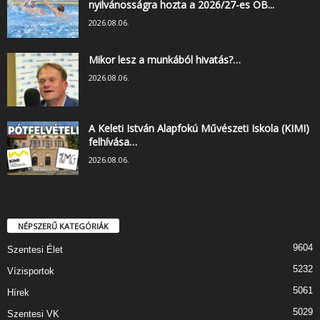
nyilvánosságra hozta a 2026/27-es OB...
2026.08.06.
Mikor lesz a munkából hivatás?…
2026.08.06.
A Keleti István Alapfokú Művészeti Iskola (KIMI)
felhívása…
2026.08.06.
NÉPSZERŰ KATEGÓRIÁK
9604
Szentesi Élet
5232
Vízisportok
5061
Hírek
5029
Szentesi VK