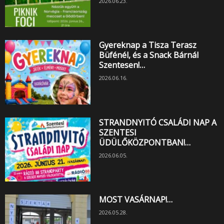
2026.06.23.
Gyereknap a Tisza Terasz
Büfénél, és a Snack Bárnál
Szentesen!…
2026.06.16.
STRANDNYITÓ CSALÁDI NAP A
SZENTESI
ÜDÜLŐKÖZPONTBAN!…
2026.06.05.
MOST VASÁRNAP!…
2026.05.28.