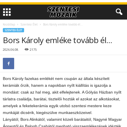
Kezdőlap
Szentesi Élet
Bors Károly emléke tovább él…
SZENTESI ÉLET
Bors Károly emléke tovább él…
2026.06.08.
2175
Bors Károly fazekas emlékét nem csupán az általa készített
kerámiák őrzik, hanem a napokban nyílt kiállítás is igazolja a
mondást: csak az hal meg, akit elfelejtenek. A Gólyás Házban nyílt
tárlatra családja, barátai, tisztelői hozták el azokat az alkotásokat,
amelyek a feketekerámia egyik utolsó szentesi mestere keze
munkáját dicsérik, kiegészülve munkaeszközeivel.
Lányától, Bors Alinkától, valamint közeli barátaitól, Nagyné Magyar
Ágnestől és Balogh Csabától megható visszaemlékezések idézték