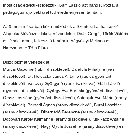
most csak egyiküket idézzük: Gálfi László azt hangsúlyozta, a
pedagógus a jó példával tud eredményesen tanítani.
Az ünnepi műsorban közreműködtek a Szentesi Lajtha László
Alapfokú Művészeti Iskola növendékei, Deák Gergő, Török Viktória
és Deák Lóránt, felkészítő tanáraik: Vágvölgyi Melinda és
Harczmanné Tóth Flóra.
Díszdiplomát vehettek át:
Murvai Gáborné (rubin díszoklevél), Bandula Mihályné (vas
díszoklevél), Dr. Holecska János Antalné (vas és gyémánt
díszoklevél), Vancsay Györgyné (vas díszoklevél), Gálfi László
(gyémánt díszoklevél), György Éva Borbála (gyémánt díszoklevél),
Orosz Lászlóné (gyémánt díszoklevél), Antonjuk Éva Mária (arany
díszoklevél), Borsodi Ágnes (arany díszoklevél), Burai Lászlóné
(arany díszoklevél), Dibernádó Ferencné (arany díszoklevél),
Dobóvári Károly Kálmánné (arany díszoklevél), Kis-Rácz Antalné
(arany díszoklevél), Nagy Gyula Józsefné (arany díszoklevél) és