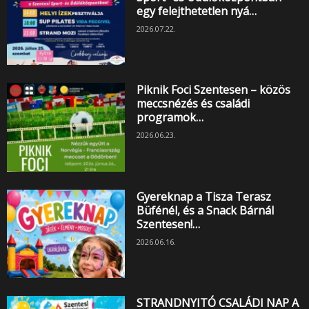
egy felejthetetlen nyá…
2026.07.22.
Piknik Foci Szentesen – közös
meccsnézés és családi
programok…
2026.06.23.
Gyereknap a Tisza Terasz
Büfénél, és a Snack Bárnál
Szentesen!…
2026.06.16.
STRANDNYITÓ CSALÁDI NAP A