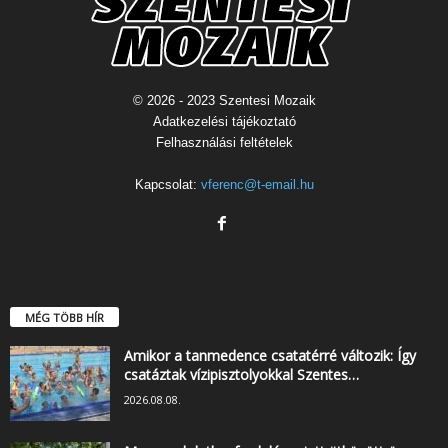
© 2026 - 2023 Szentesi Mozaik
Adatkezelési tájékoztató
Felhasználási feltételek
Kapcsolat:
vferenc@t-email.hu
MÉG TÖBB HÍR
Amikor a tanmedence csatatérré változik: Így
csatáztak vízipisztolyokkal Szentes…
2026.08.08.