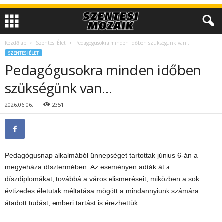
Kezdőlap
Szentesi Élet
Pedagógusokra minden időben szükségünk van…
SZENTESI ÉLET
Pedagógusokra minden időben
szükségünk van…
2026.06.06.
2351
Pedagógusnap alkalmából ünnepséget tartottak június 6-án a
megyeháza dísztermében. Az eseményen adták át a
díszdiplomákat, továbbá a város elismeréseit, miközben a sok
évtizedes életutak méltatása mögött a mindannyiunk számára
átadott tudást, emberi tartást is érezhettük.