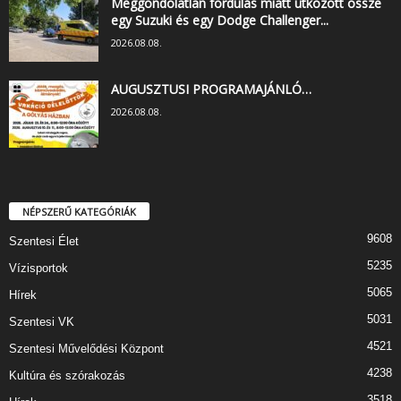
Meggondolatlan fordulás miatt ütközött össze
egy Suzuki és egy Dodge Challenger...
2026.08.08.
AUGUSZTUSI PROGRAMAJÁNLÓ…
2026.08.08.
NÉPSZERŰ KATEGÓRIÁK
9608
Szentesi Élet
5235
Vízisportok
5065
Hírek
5031
Szentesi VK
4521
Szentesi Művelődési Központ
4238
Kultúra és szórakozás
3518