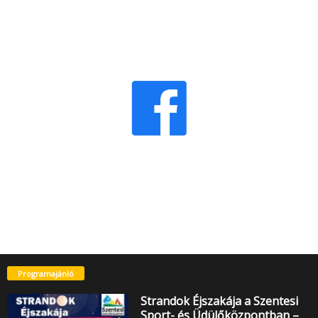
Programajánló
Strandok Éjszakája a Szentesi
Sport- és Üdülőközpontban –