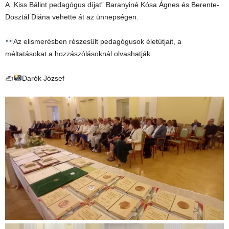
A „Kiss Bálint pedagógus díjat” Baranyiné Kósa Ágnes és Berente-
Dosztál Diána vehette át az ünnepségen.
Az elismerésben részesült pedagógusok életútjait, a
méltatásokat a hozzászólásoknál olvashatják.
✍
Darók József