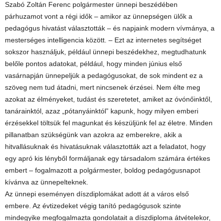
Szabó Zoltán Ferenc polgármester ünnepi beszédében
párhuzamot vont a régi idők – amikor az ünnepségen ülők a
pedagógus hivatást választották – és napjaink modern vívmánya, a
mesterséges intelligencia között. – Ezt az internetes segítséget
sokszor használjuk, például ünnepi beszédekhez, megtudhatunk
belőle pontos adatokat, például, hogy minden június első
vasárnapján ünnepeljük a pedagógusokat, de sok mindent ez a
szöveg nem tud átadni, mert nincsenek érzései. Nem élte meg
azokat az élményeket, tudást és szeretetet, amiket az óvónőinktől,
tanárainktól, azaz „pótanyáinktól” kapunk, hogy milyen emberi
érzésekkel töltsük fel magunkat és készüljünk fel az életre. Minden
pillanatban szükségünk van azokra az emberekre, akik a
hitvallásuknak és hivatásuknak választották azt a feladatot, hogy
egy apró kis lényből formáljanak egy társadalom számára értékes
embert – fogalmazott a polgármester, boldog pedagógusnapot
kívánva az ünnepelteknek.
Az ünnepi eseményen díszdiplomákat adott át a város első
embere. Az évtizedeket végig tanító pedagógusok szinte
mindegyike megfogalmazta gondolatait a díszdiploma átvételekor,