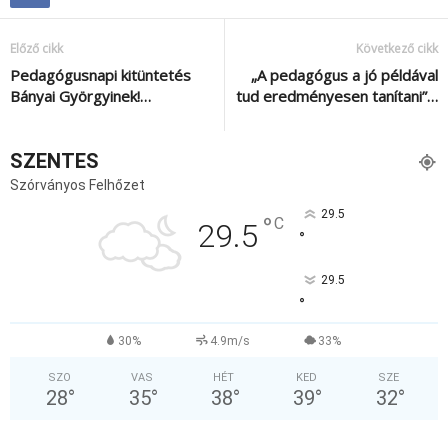
Előző cikk
Következő cikk
Pedagógusnapi kitüntetés
„A pedagógus a jó példával
Bányai Györgyinek!…
tud eredményesen tanítani”…
SZENTES
Szórványos Felhőzet
29.5
°
C
29.5
°
29.5
°
30%
4.9m/s
33%
SZO
VAS
HÉT
KED
SZE
28
°
35
°
38
°
39
°
32
°