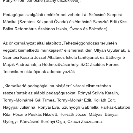
Panyik-Tóth Jánosné (arany díszoklevél).
Pedagógus szolgálati emlékérmet vehetett át Szécsiné Szepesi
Mónika (Szentesi Központi Óvoda) és Almásiné Szaszkó Edit (Kiss
Bálint Református Általános Iskola, Óvoda és Bölcsőde).
Az önkormányzat által alapított „Tehetséggondozás területén
végzett kiemelkedő munkájáért” elismerést idén Oltyán Gyulának, a
Szentesi Koszta József Általános Iskola tanítójának és Báthoryné
Majzik Andreának, a Hódmezővásárhelyi SZC Zsoldos Ferenc
Technikum oktatójának adományozták.
„Kiemelkedő pedagógiai munkájáért” városi elismerésben
részesítették az alábbi pedagógusokat: Rónyai Szilvia Katalin,
Tornyi-Molnárné Gál Tímea, Tornyi-Molnár Edit, Kolláth Edit,
Nagypál Julianna, Rónyai Éva, Szúnyogh Gabriella, Farkas-Lakatos
Rita, Pósáné Puskás Nikolett, Horváth József Mátyás, Bányai
Györgyi, Kánvásiné Berényi Olga, Czuczi Zsuzsanna.