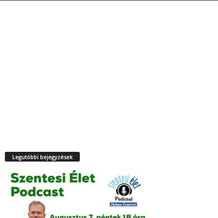
Legutóbbi bejegyzések