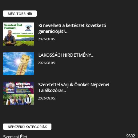
MÉG TÖBB HÍR
Ki nevelheti a kertészet következő
generációját?…
2026.08.05.
LAKOSSÁGI HIRDETMÉNY…
2026.08.05.
Szeretettel várjuk Önöket Népzenei
Találkozóra!…
2026.08.05.
NÉPSZERŰ KATEGÓRIÁK
9602
Szentesi Élet