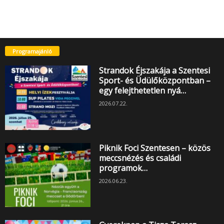
Programajánló
Strandok Éjszakája a Szentesi
Sport- és Üdülőközpontban –
egy felejthetetlen nyá…
2026.07.22.
Piknik Foci Szentesen – közös
meccsnézés és családi
programok…
2026.06.23.