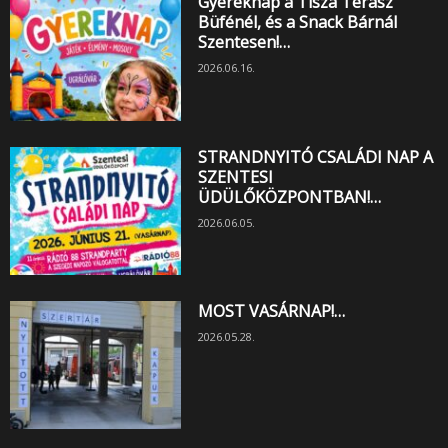
Gyereknap a Tisza Terasz
Büfénél, és a Snack Bárnál
Szentesen!…
2026.06.16.
STRANDNYITÓ CSALÁDI NAP A
SZENTESI
ÜDÜLŐKÖZPONTBAN!…
2026.06.05.
MOST VASÁRNAP!…
2026.05.28.