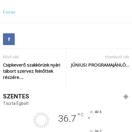
Forrás
Előző cikk
Következő cikk
Csipkeverő szakkörünk nyári
JÚNIUSI PROGRAMAJÁNLÓ…
tábort szervez felnőttek
részére….
SZENTES
Tiszta Égbolt
40.6
°
C
36.7
°
36.7