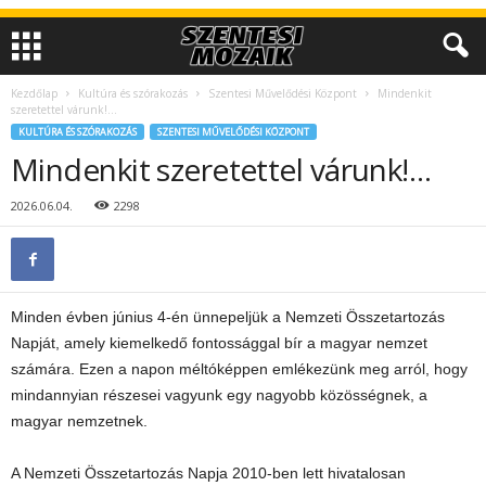
Kezdőlap
Kultúra és szórakozás
Szentesi Művelődési Központ
Mindenkit
szeretettel várunk!…
KULTÚRA ÉS SZÓRAKOZÁS
SZENTESI MŰVELŐDÉSI KÖZPONT
Mindenkit szeretettel várunk!…
2026.06.04.
2298
Minden évben június 4-én ünnepeljük a Nemzeti Összetartozás
Napját, amely kiemelkedő fontossággal bír a magyar nemzet
számára. Ezen a napon méltóképpen emlékezünk meg arról, hogy
mindannyian részesei vagyunk egy nagyobb közösségnek, a
magyar nemzetnek.
A Nemzeti Összetartozás Napja 2010-ben lett hivatalosan