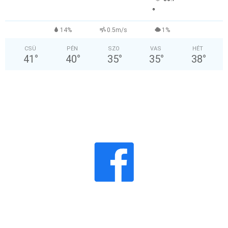
°
14%
0.5m/s
1%
CSÜ
PÉN
SZO
VAS
HÉT
41
°
40
°
35
°
35
°
38
°