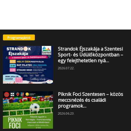
Programajánló
Strandok Éjszakája a Szentesi
Sport- és Üdülőközpontban –
egy felejthetetlen nyá…
2026.07.22.
Piknik Foci Szentesen – közös
meccsnézés és családi
programok…
2026.06.23.