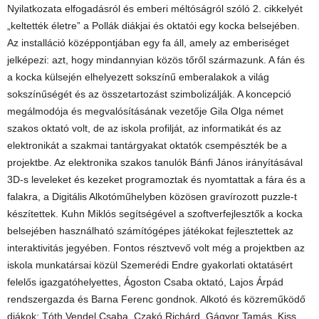
Nyilatkozata elfogadásról és emberi méltóságról szóló 2. cikkelyét
„keltették életre” a Pollák diákjai és oktatói egy kocka belsejében.
Az installáció középpontjában egy fa áll, amely az emberiséget
jelképezi: azt, hogy mindannyian közös tőről származunk. A fán és
a kocka külsején elhelyezett sokszínű emberalakok a világ
sokszínűségét és az összetartozást szimbolizálják. A koncepció
megálmodója és megvalósításának vezetője Gila Olga német
szakos oktató volt, de az iskola profilját, az informatikát és az
elektronikát a szakmai tantárgyakat oktatók csempészték be a
projektbe. Az elektronika szakos tanulók Bánfi János irányításával
3D-s leveleket és kezeket programoztak és nyomtattak a fára és a
falakra, a Digitális Alkotóműhelyben közösen gravírozott puzzle-t
készítettek. Kuhn Miklós segítségével a szoftverfejlesztők a kocka
belsejében használható számítógépes játékokat fejlesztettek az
interaktivitás jegyében. Fontos résztvevő volt még a projektben az
iskola munkatársai közül Szemerédi Endre gyakorlati oktatásért
felelős igazgatóhelyettes, Ágoston Csaba oktató, Lajos Árpád
rendszergazda és Barna Ferenc gondnok. Alkotó és közreműködő
diákok: Tóth Vendel Csaba, Czakó Richárd, Gágyor Tamás, Kiss