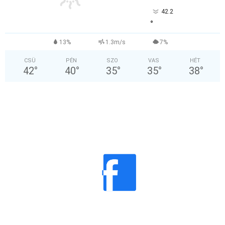
42.2
°
13%
1.3m/s
7%
CSÜ
PÉN
SZO
VAS
HÉT
42
°
40
°
35
°
35
°
38
°