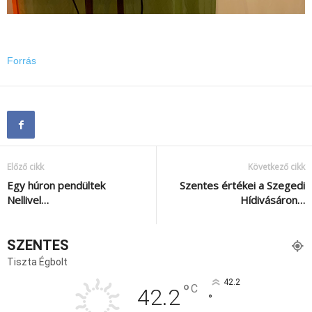
Forrás
Előző cikk
Következő cikk
Egy húron pendültek
Szentes értékei a Szegedi
Nellivel…
Hídivásáron…
SZENTES
Tiszta Égbolt
42.2
°
C
42.2
°