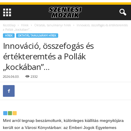
Kezdőlap
Hírek
Oktatás, tanulmányi hírek
Innováció, összefogás és értékteremtés
a Pollák „kockában”…
HÍREK
OKTATÁS, TANULMÁNYI HÍREK
Innováció, összefogás és
értékteremtés a Pollák
„kockában”…
2026.06.03.
2332
Mint arról tegnap beszámoltunk, különleges kiállítás megnyitójára
került sor a Városi Könyvtárban: az Emberi Jogok Egyetemes