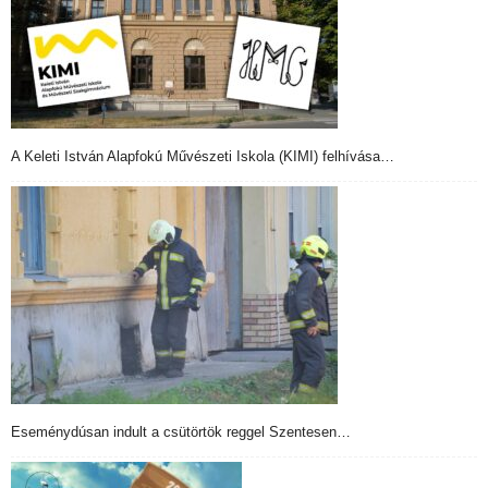
A Keleti István Alapfokú Művészeti Iskola (KIMI) felhívása…
Eseménydúsan indult a csütörtök reggel Szentesen…