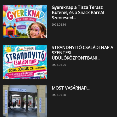
Gyereknap a Tisza Terasz
Büfénél, és a Snack Bárnál
Szentesen!…
2026.06.16.
STRANDNYITÓ CSALÁDI NAP A
SZENTESI
ÜDÜLŐKÖZPONTBAN!…
2026.06.05.
MOST VASÁRNAP!…
2026.05.28.