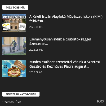
MÉG TÖBB HÍR
A Keleti István Alapfokú Művészeti Iskola (KIMI)
felhívása…
2026.08.06.
Eseménydúsan indult a csütörtök reggel
Szentesen…
2026.08.06.
Minden családot szeretettel várunk a Szentesi
Gasztro és Kézműves Piacra auguszt…
2026.08.06.
NÉPSZERŰ KATEGÓRIÁK
9603
Szentesi Élet