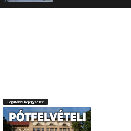
Legutóbbi bejegyzések