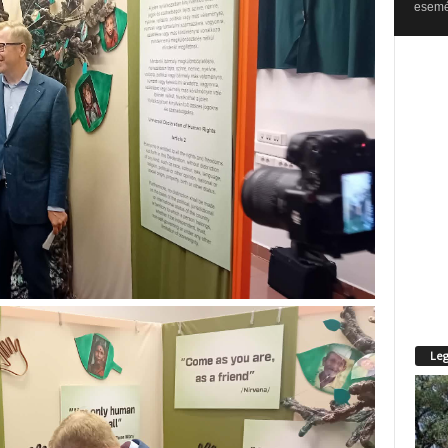
esemén
Leg