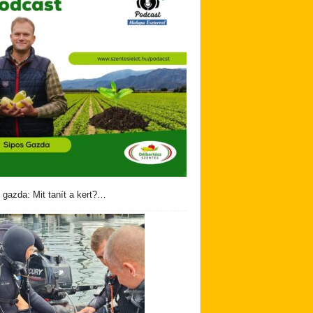
 gazda: Mit tanít a kert?…