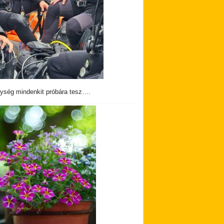
ység mindenkit próbára tesz….