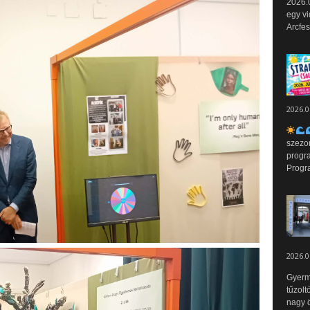
2026.0
egy vi
Arcfes
2026.0
szezo
progr
Progr
2026.0
Gyerm
tűzolt
nagy ö