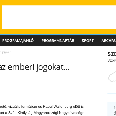
PROGRAMAJÁNLÓ
PROGRAMNAPTÁR
SPORT
ARCHÍV
ri jogokat…
SZ
Szór
 az emberi jogokat…
hető, vizuális formában és Raoul Wallenberg előtt is
S
elyet a Svéd Királyság Magyarországi Nagykövetsége