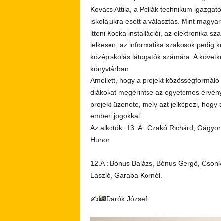
Kovács Attila, a Pollák technikum igazga
iskolájukra esett a választás. Mint magyar
itteni Kocka installációi, az elektronika s
lelkesen, az informatika szakosok pedig k
középiskolás látogatók számára. A követk
könyvtárban.
Amellett, hogy a projekt közösségformáló vo
diákokat megérintse az egyetemes érvén
projekt üzenete, mely azt jelképezi, hogy
emberi jogokkal.
Az alkotók: 13. A : Czakó Richárd, Gágyo
Hunor
12.A : Bónus Balázs, Bónus Gergő, Csonka
László, Garaba Kornél.
✍
Darók József