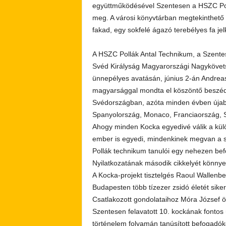
együttműködésével Szentesen a HSZC Poll
meg. A városi könyvtárban megtekinthető k
fakad, egy sokfelé ágazó terebélyes fa jel
A HSZC Pollák Antal Technikum, a Szente
Svéd Királyság Magyarországi Nagyköve
ünnepélyes avatásán, június 2-án Andreas
magyarsággal mondta el köszöntő beszédét
Svédországban, azóta minden évben újabb
Spanyolország, Monaco, Franciaország, Sz
Ahogy minden Kocka egyedivé válik a kül
ember is egyedi, mindenkinek megvan a sa
Pollák technikum tanulói egy nehezen be
Nyilatkozatának második cikkelyét könnye
A Kocka-projekt tisztelgés Raoul Wallenbe
Budapesten több tízezer zsidó életét sike
Csatlakozott gondolataihoz Móra József ön
Szentesen felavatott 10. kockának fontos
történelem folyamán tanúsított befogadókés