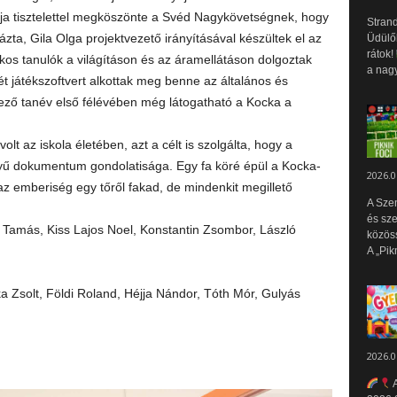
tója tisztelettel megköszönte a Svéd Nagykövetségnek, hogy
Strand
ázta, Gila Olga projektvezető irányításával készültek el az
Üdülők
rátok!
zakos tanulók a világításon és az áramellátáson dolgoztak
a nagy
ét játékszoftvert alkottak meg benne az általános és
ező tanév első félévében még látogatható a Kocka a
lt az iskola életében, azt a célt is szolgálta, hogy a
yű dokumentum gondolatisága. Egy fa köré épül a Kocka-
2026.0
 az emberiség egy tőről fakad, de mindenkit megillető
A Sze
és sz
r Tamás, Kiss Lajos Noel, Konstantin Zsombor, László
közös
A „Pik
 Zsolt, Földi Roland, Héjja Nándor, Tóth Mór, Gulyás
2026.0
A