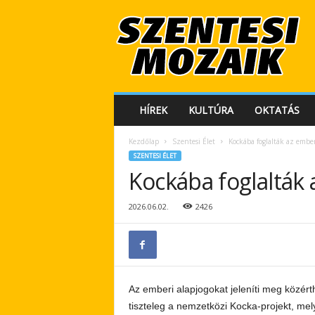
S
z
e
n
t
e
s
HÍREK
KULTÚRA
OKTATÁS
i
M
Kezdőlap
Szentesi Élet
Kockába foglalták az embe
o
SZENTESI ÉLET
z
Kockába foglalták
a
i
k
2026.06.02.
2426
Az emberi alapjogokat jeleníti meg közért
tiszteleg a nemzetközi Kocka-projekt, m