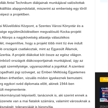
ák Antal Technikum diákjainak munkájával valósítottak
iállítás alapgondolatát, miszerint az emberiség egy tőről
képezi a projektben.
si Művelődési Központ, a Szentes Városi Könyvtár és a
tsége együttműködésében megvalósuló Kocka-projekt
 Attorps a nagykövetség attaséja választékos
, megemlítve, hogy a projekt több mint tíz éve indult
 országok csatlakoztak, mint az Egyesült Államok,
erbia. A projekt diákokat köt össze az egész világon.
önböző országok diákcsoportjainak munkájával, úgy az
ját személyisége, ugyanazokkal a jogokkal. A szentesi
fogadható jogi szöveget, az Emberi Méltóság Egyetemes
bben érthetően, vizuális módon igyekeznek bemutatni.
Pro
rg egykori svéd diplomata előtt, akinek 1944-ben
rült megmentenie.
kormányzati képviselő, tanácsnok is, aki szerint ennek a
 üzenete van a mai fiatalok számára, valamint városuknak a
2026.0
zségét, toleranciáját is bizonyítja.