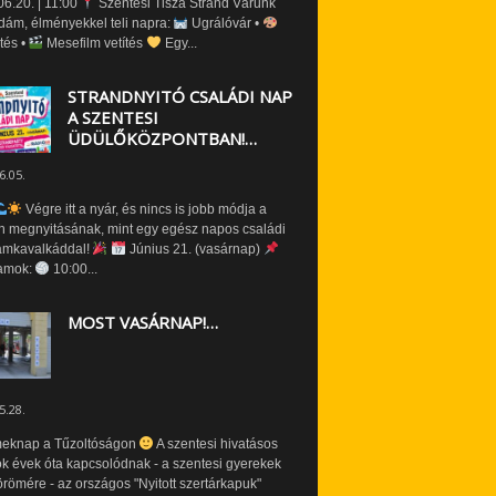
6.20. | 11:00
Szentesi Tisza Strand Várunk
dám, élményekkel teli napra:
Ugrálóvár •
tés •
Mesefilm vetítés
Egy...
STRANDNYITÓ CSALÁDI NAP
A SZENTESI
ÜDÜLŐKÖZPONTBAN!…
6.05.
Végre itt a nyár, és nincs is jobb módja a
n megnyitásának, mint egy egész napos családi
amkavalkáddal!
Június 21. (vasárnap)
amok:
10:00...
MOST VASÁRNAP!…
5.28.
eknap a Tűzoltóságon
A szentesi hivatásos
ók évek óta kapcsolódnak - a szentesi gyerekek
römére - az országos "Nyitott szertárkapuk"