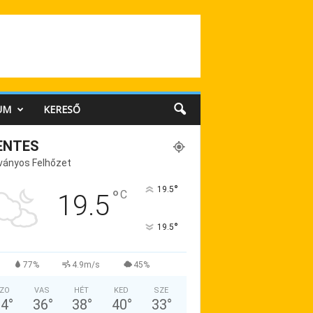
UM
KERESŐ
ENTES
ványos Felhőzet
°
19.5
°
C
19.5
°
19.5
77%
4.9m/s
45%
ZO
VAS
HÉT
KED
SZE
34
°
36
°
38
°
40
°
33
°