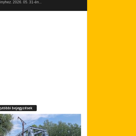
yhez. 2026. 05. 31-én...
utóbbi bejegyzések