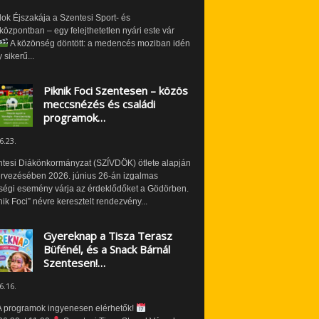
ok Éjszakája a Szentesi Sport- és
özpontban – egy felejthetetlen nyári este vár
A közönség döntött: a medencés moziban idén
 sikerű...
Piknik Foci Szentesen – közös
meccsnézés és családi
programok…
6.23.
ntesi Diákönkormányzat (SZÍVDÖK) ötlete alapján
ervezésében 2026. június 26-án izgalmas
ségi esemény várja az érdeklődőket a Gödörben.
nik Foci” névre keresztelt rendezvény...
Gyereknap a Tisza Terasz
Büfénél, és a Snack Bárnál
Szentesen!…
6.16.
 programok ingyenesen elérhetők!