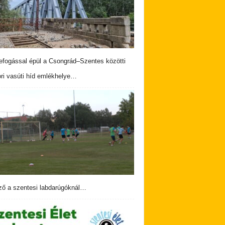
fogással épül a Csongrád–Szentes közötti
ri vasúti híd emlékhelye…
ző a szentesi labdarúgóknál…