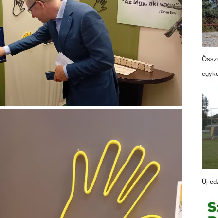
Össze
egyko
Új ed