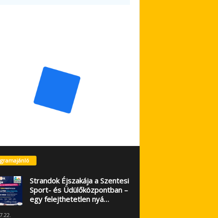
gramajánló
Strandok Éjszakája a Szentesi
Sport- és Üdülőközpontban –
egy felejthetetlen nyá…
7.22.