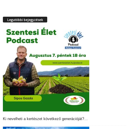
Legutóbbi bejegyzések
Ki nevelheti a kertészet következő generációját?…