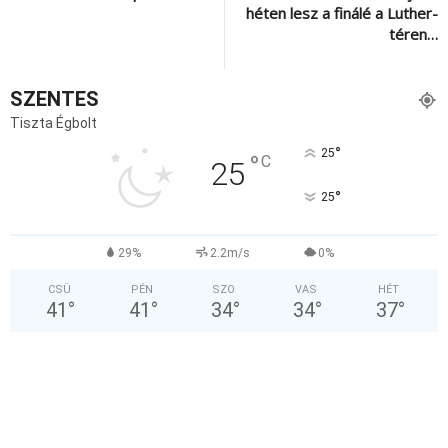
héten lesz a finálé a Luther-
téren…
SZENTES
Tiszta Égbolt
°
25
°
C
25
°
25
29%
2.2m/s
0%
CSÜ
PÉN
SZO
VAS
HÉT
41
°
41
°
34
°
34
°
37
°