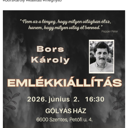
#BorsKároly #kiállítás #megnyitó