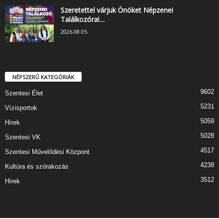
Szeretettel várjuk Önöket Népzenei
Találkozóra!…
2026.08.05.
NÉPSZERŰ KATEGÓRIÁK
9602
Szentesi Élet
5231
Vízisportok
5059
Hírek
5028
Szentesi VK
4517
Szentesi Művelődési Központ
4238
Kultúra és szórakozás
3512
Hírek