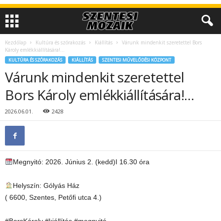
Kezdőlap
Kultúra és szórakozás
Kiállítás
Várunk mindenkit szeretettel Bors
Károly emlékkiállítására!…
KULTÚRA ÉS SZÓRAKOZÁS
KIÁLLÍTÁS
SZENTESI MŰVELŐDÉSI KÖZPONT
Várunk mindenkit szeretettel
Bors Károly emlékkiállítására!…
2026.06.01.
2428
Megnyitó: 2026. Június 2. (kedd)I 16.30 óra
Helyszín: Gólyás Ház
( 6600, Szentes, Petőfi utca 4.)