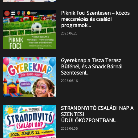
Piknik Foci Szentesen – közös
meccsnézés és családi
programok…
2026.06.23.
Gyereknap a Tisza Terasz
Büfénél, és a Snack Bárnál
Szentesen!…
2026.06.16.
STRANDNYITÓ CSALÁDI NAP A
SZENTESI
ÜDÜLŐKÖZPONTBAN!…
2026.06.05.