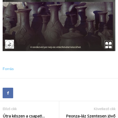
Forrás
Előző cikk
Következő cikk
Útra készen a csapat!…
Peonza-láz Szentesen jövő