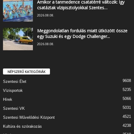
Amikor a tanmedence csatatérré változik: Így
csatáztak vízipisztolyokkal Szentes…
2026.08.08.
Meggondolatlan fordulás miatt ütközött össze
egy Suzuki és egy Dodge Challenger...
2026.08.08.
NÉPSZERŰ KATEGÓRIÁK
9608
Szentesi Élet
5235
Vízisportok
5066
Hírek
5031
Szentesi VK
4521
Szentesi Művelődési Központ
4238
Kultúra és szórakozás