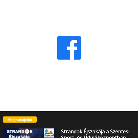
Programajánló
Strandok Éjszakája a Szentesi
Sport- és Üdülőközpontban –