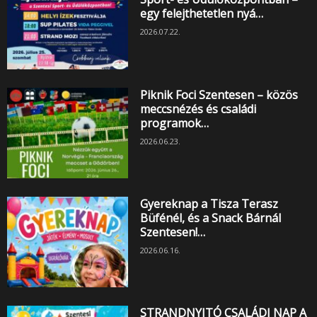
egy felejthetetlen nyá…
2026.07.22.
Piknik Foci Szentesen – közös
meccsnézés és családi
programok…
2026.06.23.
Gyereknap a Tisza Terasz
Büfénél, és a Snack Bárnál
Szentesen!…
2026.06.16.
STRANDNYITÓ CSALÁDI NAP A