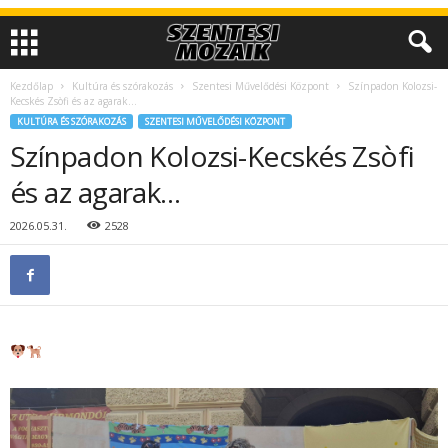
Kezdőlap
Kultúra és szórakozás
Szentesi Művelődési Központ
Színpadon Kolozsi-
Kecskés Zsòfi és az agarak…
KULTÚRA ÉS SZÓRAKOZÁS
SZENTESI MŰVELŐDÉSI KÖZPONT
Színpadon Kolozsi-Kecskés Zsòfi
és az agarak…
2026.05.31.
2528