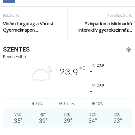
Előző cikk
Következő cikk
Vidám forgatag a Városi
Színpadon a Micimackò
Gyermeknapon…
interaktív gyerekszínház…
SZENTES
Kevés Felhő
23.9
°
C
23.9
°
23.9
°
36%
3.6m/s
13%
VAS
HÉT
KED
SZE
CSÜ
35
°
39
°
39
°
34
°
23
°