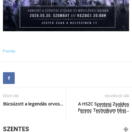
Forrás
Előző cikk
Következő cikk
Búcsúzott a legendás orvos…
A HSZC Sz̳e̳n̳t̳e̳s̳i̳ Zs̳o̳l̳d̳o̳s̳
Fe̳r̳e̳n̳c̳ Te̳c̳h̳n̳i̳k̳u̳m̳ h̳ír̳e̳i̳…
SZENTES