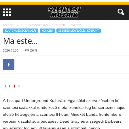
Kezdőlap
Kultúra és szórakozás
Koncert
Ma este…
KULTÚRA ÉS SZÓRAKOZÁS
KONCERT
SZENTESI MŰVELŐDÉSI KÖZPONT
Ma este…
2026.05.30.
2648
A Tiszapart Underground Kulturális Egyesület szervezésében két
szentesi szálakkal rendelkező metal zenekar fog koncertezni május
utolsó hétvégéjén a szentesi IH-ban. Mindkét banda frontembere
városunk szülötte, a budapesti Dead Gray és a szegedi Barbears
így először fog együtt fellépni ezen a szombati napon.