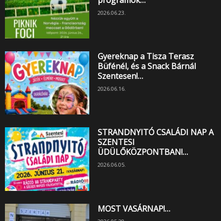
2026.06.23.
Gyereknap a Tisza Terasz
Büfénél, és a Snack Bárnál
Szentesen!…
2026.06.16.
STRANDNYITÓ CSALÁDI NAP A
SZENTESI
ÜDÜLŐKÖZPONTBAN!…
2026.06.05.
MOST VASÁRNAP!…