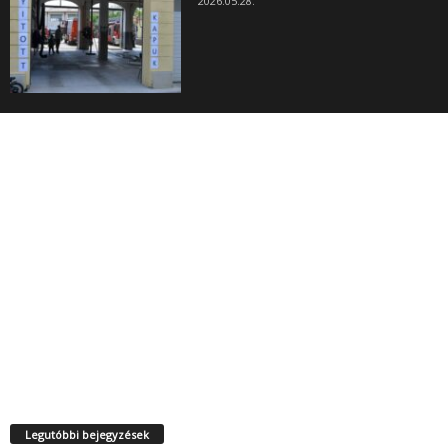
2026.05.28.
Legutóbbi bejegyzések