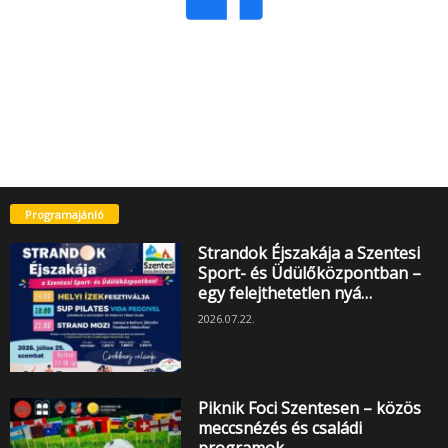
Programajánló
Strandok Éjszakája a Szentesi
Sport- és Üdülőközpontban –
egy felejthetetlen nyá…
2026.07.22.
Piknik Foci Szentesen – közös
meccsnézés és családi
programok…