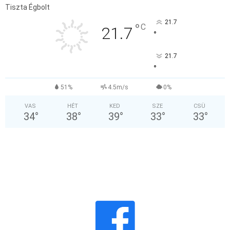
Tiszta Égbolt
21.7
°
C
21.7
°
21.7
°
51%
4.5m/s
0%
VAS
HÉT
KED
SZE
CSÜ
34
°
38
°
39
°
33
°
33
°