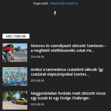
Kapcsolat:
vferenc@t-email.hu
MÉG TÖBB HÍR
Motoros és személyautó ütközött Szentesen –
a megfelelő védőfelszerelés sokat me…
2026.08.08.
Amikor a tanmedence csatatérré változik: Így
csatáztak vízipisztolyokkal Szentes…
2026.08.08.
Meggondolatlan fordulás miatt ütközött össze
egy Suzuki és egy Dodge Challenger...
2026.08.08.