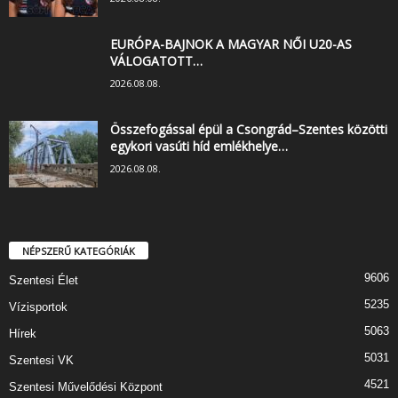
EURÓPA-BAJNOK A MAGYAR NŐI U20-AS
VÁLOGATOTT…
2026.08.08.
Összefogással épül a Csongrád–Szentes közötti
egykori vasúti híd emlékhelye…
2026.08.08.
NÉPSZERŰ KATEGÓRIÁK
9606
Szentesi Élet
5235
Vízisportok
5063
Hírek
5031
Szentesi VK
4521
Szentesi Művelődési Központ