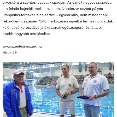
orvosként a szentesi csapat kispadján. Az elmúlt negyedszázadban
– a felnőtt bajnokik mellett az intenzív, sokszor osztott pályás
utánpótlás-tornákat is beleértve – egyedülálló, nem mindennapi
rekordként összesen 7240 mérkőzésen ügyelt a férfi és női gárdák
különböző korosztályú játékosainak egészségére, és látta el
kisebb-nagyobb sérüléseiket.
www.szentesimozaik.hu
Hírek|29