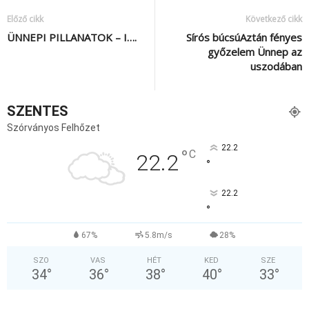
Előző cikk
Következő cikk
ÜNNEPI PILLANATOK – I….
Sírós búcsúAztán fényes
győzelem Ünnep az
uszodában
SZENTES
Szórványos Felhőzet
22.2
°
C
22.2
°
22.2
°
67%
5.8m/s
28%
SZO
VAS
HÉT
KED
SZE
34
°
36
°
38
°
40
°
33
°