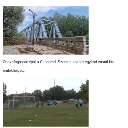
Összefogással épül a Csongrád–Szentes közötti egykori vasúti híd
emlékhelye…