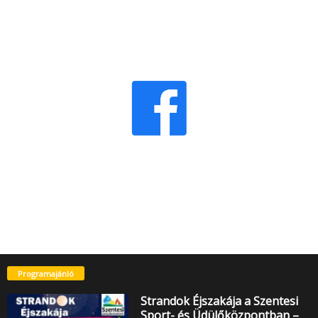
Programajánló
Strandok Éjszakája a Szentesi
Sport- és Üdülőközpontban –