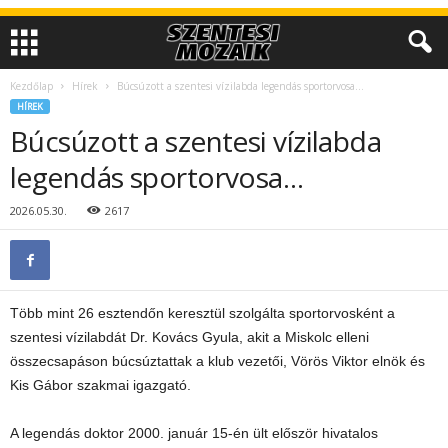
Kezdőlap
Hírek
Búcsúzott a szentesi vízilabda legendás sportorvosa…
HÍREK
Búcsúzott a szentesi vízilabda
legendás sportorvosa…
2026.05.30.
2617
Több mint 26 esztendőn keresztül szolgálta sportorvosként a
szentesi vízilabdát Dr. Kovács Gyula, akit a Miskolc elleni
összecsapáson búcsúztattak a klub vezetői, Vörös Viktor elnök és
Kis Gábor szakmai igazgató.
A legendás doktor 2000. január 15-én ült először hivatalos