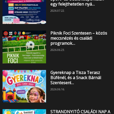
egy felejthetetlen nyá…
2026.07.22.
Piknik Foci Szentesen – közös
meccsnézés és családi
programok…
2026.06.23.
Gyereknap a Tisza Terasz
Büfénél, és a Snack Bárnál
Szentesen!…
2026.06.16.
STRANDNYITÓ CSALÁDI NAP A