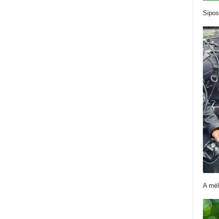
Sipos
A mél