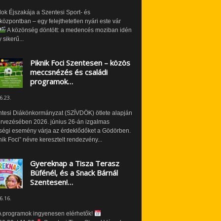
ok Éjszakája a Szentesi Sport- és
özpontban – egy felejthetetlen nyári este vár
A közönség döntött: a medencés moziban idén
 sikerű...
Piknik Foci Szentesen – közös
meccsnézés és családi
programok…
6.23.
ntesi Diákönkormányzat (SZÍVDÖK) ötlete alapján
ervezésében 2026. június 26-án izgalmas
ségi esemény várja az érdeklődőket a Gödörben.
nik Foci” névre keresztelt rendezvény...
Gyereknap a Tisza Terasz
Büfénél, és a Snack Bárnál
Szentesen!…
6.16.
 programok ingyenesen elérhetők!