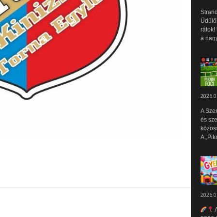
Strand
Üdülők
rátok!
a nagy
2026.0
A Sze
és sz
közös
A „Pik
2026.0
A