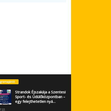
gramajánló
Strandok Éjszakája a Szentesi
Sport- és Üdülőközpontban –
egy felejthetetlen nyá…
7.22.