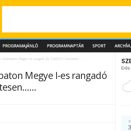
PROGRAMAJÁNLÓ
PROGRAMNAPTÁR
SPORT
ARCHÍV
n Szombaton Megye I-es rangadó „EL CLASICO” Szentesen……
SZ
Erős
baton Megye I-es rangadó
ntesen……
S