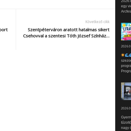
2026.0
egy vi
Arcfes
Következő cikk
port
Szentpéterváron aratott hatalmas sikert
Csehovval a szentesi Tóth József Színház…
2026.0
szezo
progr
Progr
2026.0
Gyerm
tűzolt
nagy ö