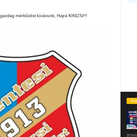
azdag mérkőzést kívánunk, Hajrá KINIZSI!!!
Pro
2026.0