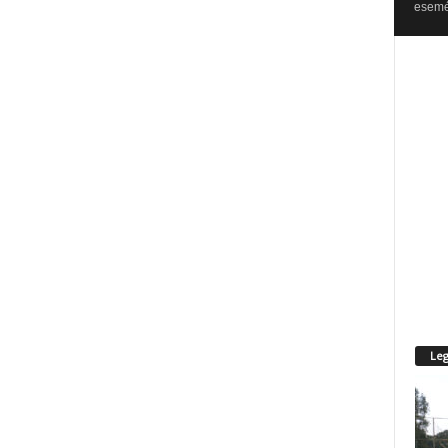
esemén
Leg