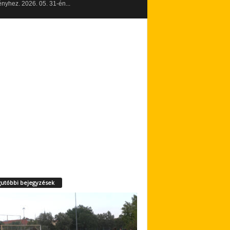
yhez. 2026. 05. 31-én...
utóbbi bejegyzések