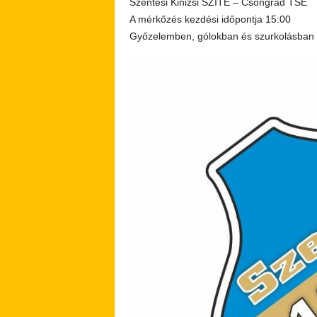
Szentesi Kinizsi SZITE – Csongrád TSE
A mérkőzés kezdési időpontja 15:00
Győzelemben, gólokban és szurkolásban g