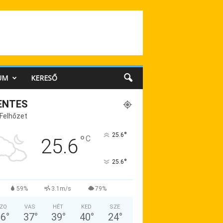
UM
KERESŐ
ENTES
 Felhőzet
°
25.6
°
C
25.6
°
25.6
59%
3.1m/s
79%
ZO
VAS
HÉT
KED
SZE
36
°
37
°
39
°
40
°
24
°