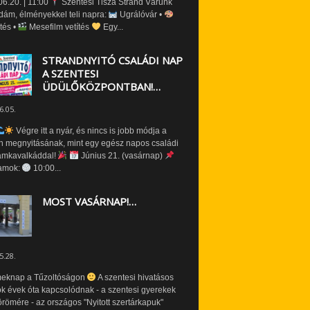
6.20. | 11:00
Szentesi Tisza Strand Várunk
dám, élményekkel teli napra:
Ugrálóvár •
tés •
Mesefilm vetítés
Egy...
STRANDNYITÓ CSALÁDI NAP
A SZENTESI
ÜDÜLŐKÖZPONTBAN!…
6.05.
Végre itt a nyár, és nincs is jobb módja a
n megnyitásának, mint egy egész napos családi
amkavalkáddal!
Június 21. (vasárnap)
amok:
10:00...
MOST VASÁRNAP!…
5.28.
eknap a Tűzoltóságon
A szentesi hivatásos
ók évek óta kapcsolódnak - a szentesi gyerekek
römére - az országos "Nyitott szertárkapuk"