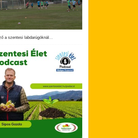
ző a szentesi labdarúgóknál…