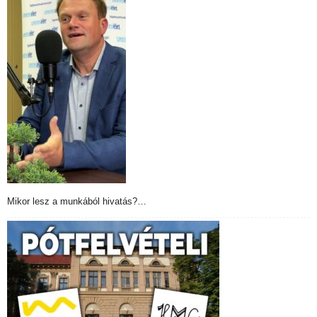
Mikor lesz a munkából hivatás?…