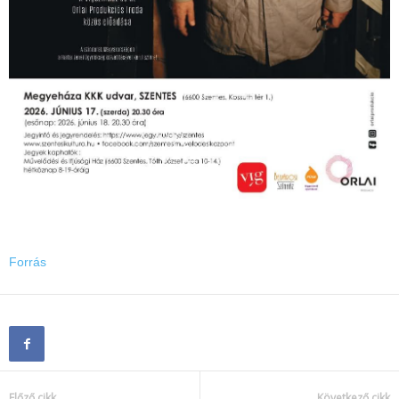
Forrás
Előző cikk
Következő cikk