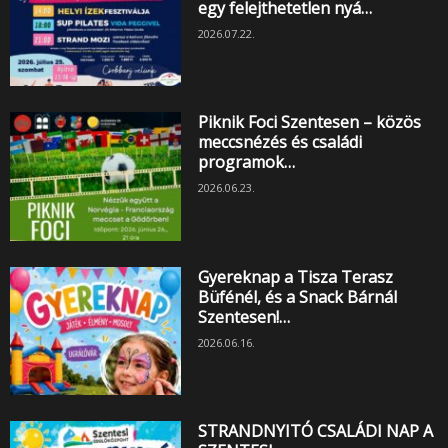
egy felejthetetlen nyá…
2026.07.22.
Piknik Foci Szentesen – közös
meccsnézés és családi
programok…
2026.06.23.
Gyereknap a Tisza Terasz
Büfénél, és a Snack Bárnál
Szentesen!…
2026.06.16.
STRANDNYITÓ CSALÁDI NAP A