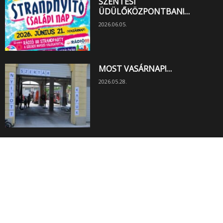
SZENTESI
ÜDÜLŐKÖZPONTBAN!…
2026.06.05.
MOST VASÁRNAP!…
2026.05.28.