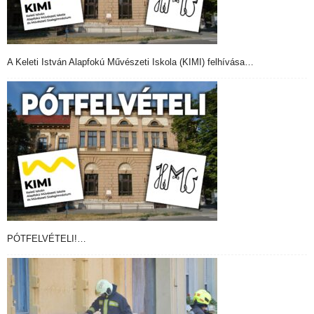
A Keleti István Alapfokú Művészeti Iskola (KIMI) felhívása…
PÓTFELVÉTELI!…