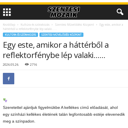
Kezdőlap
Kultúra és szórakozás
Szentesi Művelődési Központ
Egy este, amikor a
háttérből a reflektorfénybe lép valaki……
KULTÚRA ÉS SZÓRAKOZÁS
SZENTESI MŰVELŐDÉSI KÖZPONT
Egy este, amikor a háttérből a
reflektorfénybe lép valaki……
2026.05.26.
2716
Szeretettel ajánljuk figyelmükbe A kellékes című előadását, ahol
egy színházi kellékes életének talán legfontosabb estéje elevenedik
meg a színpadon.