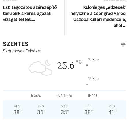
Esti tagozatos szárazépítő
Különleges „edzések”
tanulóink sikeres ágazati
helyszíne a Csongrád Városi
vizsgát tettek….
Uszoda kültéri medencéje,
ahol …
SZENTES
Szórványos Felhőzet
25.6
°
C
25.6
°
25.6
°
36%
3.6m/s
28%
PÉN
SZO
VAS
HÉT
KED
38
°
36
°
35
°
38
°
41
°