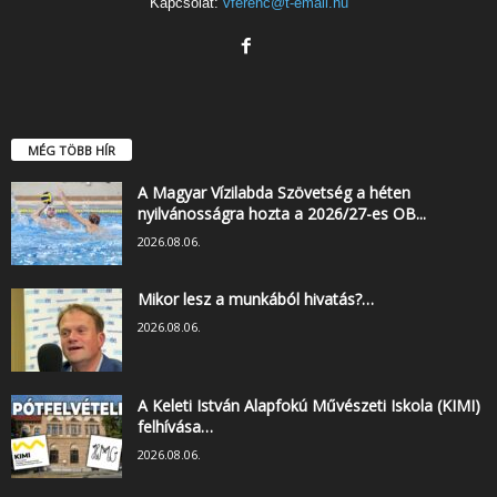
Kapcsolat:
vferenc@t-email.hu
MÉG TÖBB HÍR
A Magyar Vízilabda Szövetség a héten
nyilvánosságra hozta a 2026/27-es OB...
2026.08.06.
Mikor lesz a munkából hivatás?…
2026.08.06.
A Keleti István Alapfokú Művészeti Iskola (KIMI)
felhívása…
2026.08.06.