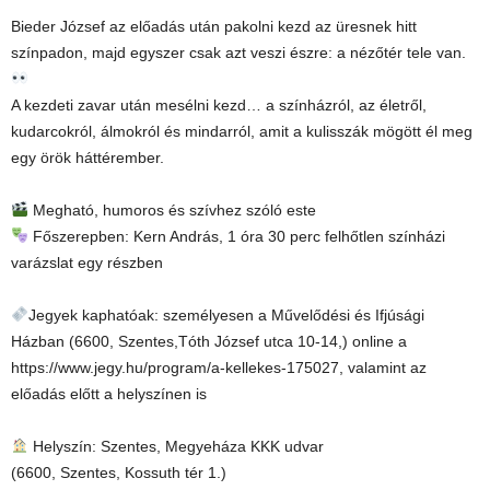
Bieder József az előadás után pakolni kezd az üresnek hitt
színpadon, majd egyszer csak azt veszi észre: a nézőtér tele van.
A kezdeti zavar után mesélni kezd… a színházról, az életről,
kudarcokról, álmokról és mindarról, amit a kulisszák mögött él meg
egy örök háttérember.
Megható, humoros és szívhez szóló este
Főszerepben: Kern András, 1 óra 30 perc felhőtlen színházi
varázslat egy részben
Jegyek kaphatóak: személyesen a Művelődési és Ifjúsági
Házban (6600, Szentes,Tóth József utca 10-14,) online a
https://www.jegy.hu/program/a-kellekes-175027, valamint az
előadás előtt a helyszínen is
Helyszín: Szentes, Megyeháza KKK udvar
(6600, Szentes, Kossuth tér 1.)