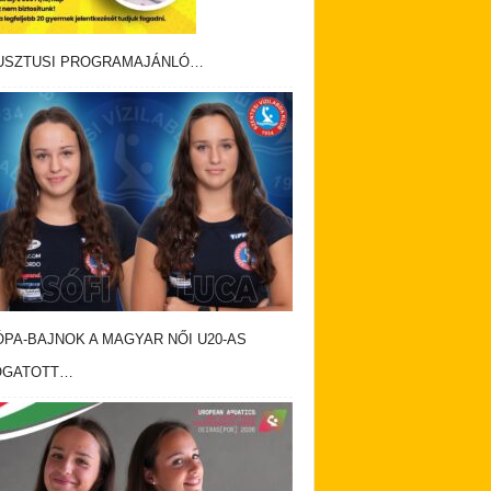
USZTUSI PROGRAMAJÁNLÓ…
PA-BAJNOK A MAGYAR NŐI U20-AS
OGATOTT…