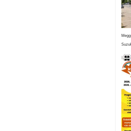
Meggo
Suzuk