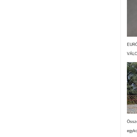
EURÓ
VÁL
Össze
egyko