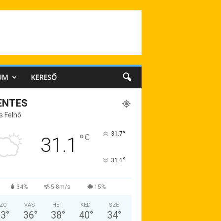
UM
KERESŐ
ENTES
s Felhő
°
31.7
°
C
31.1
°
31.1
34%
5.8m/s
15%
ZO
VAS
HÉT
KED
SZE
33
°
36
°
38
°
40
°
34
°