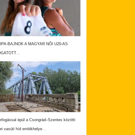
PA-BAJNOK A MAGYAR NŐI U20-AS
OGATOTT…
fogással épül a Csongrád–Szentes közötti
ri vasúti híd emlékhelye…