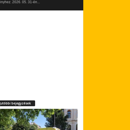
yhez. 2026. 05. 31-én...
utóbbi bejegyzések