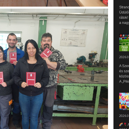
Strand
Üdülők
rátok!
a nagy
2026.0
A Sze
és sz
közös
A „Pik
2026.0
A