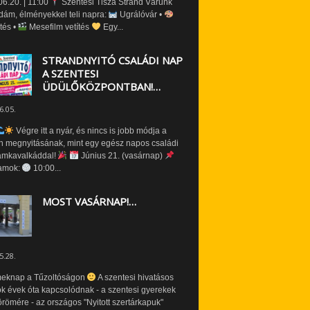
6.20. | 11:00
Szentesi Tisza Strand Várunk
dám, élményekkel teli napra:
Ugrálóvár •
tés •
Mesefilm vetítés
Egy...
STRANDNYITÓ CSALÁDI NAP
A SZENTESI
ÜDÜLŐKÖZPONTBAN!…
6.05.
Végre itt a nyár, és nincs is jobb módja a
n megnyitásának, mint egy egész napos családi
amkavalkáddal!
Június 21. (vasárnap)
amok:
10:00...
MOST VASÁRNAP!…
5.28.
eknap a Tűzoltóságon
A szentesi hivatásos
ók évek óta kapcsolódnak - a szentesi gyerekek
römére - az országos "Nyitott szertárkapuk"