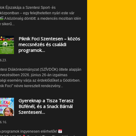
ok Éjszakája a Szentesi Sport- és
özpontban – egy felejthetetlen nyári este vár
A közönség döntött: a medencés moziban idén
 sikerű...
Piknik Foci Szentesen – közös
meccsnézés és családi
programok…
6.23.
ntesi Diákönkormányzat (SZÍVDÖK) ötlete alapján
ervezésében 2026. június 26-án izgalmas
ségi esemény várja az érdeklődőket a Gödörben.
nik Foci” névre keresztelt rendezvény...
Gyereknap a Tisza Terasz
Büfénél, és a Snack Bárnál
Szentesen!…
6.16.
 programok ingyenesen elérhetők!