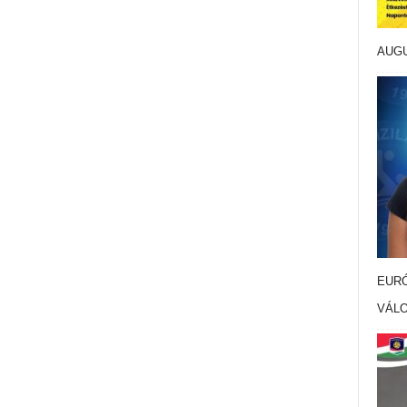
AUG
EURÓ
VÁL