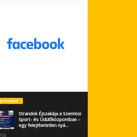
gramajánló
Strandok Éjszakája a Szentesi
Sport- és Üdülőközpontban –
egy felejthetetlen nyá…
7.22.