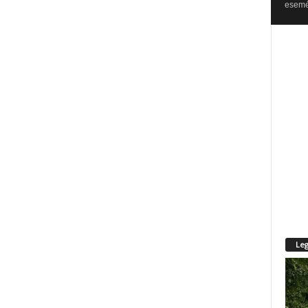
esemén
Leg