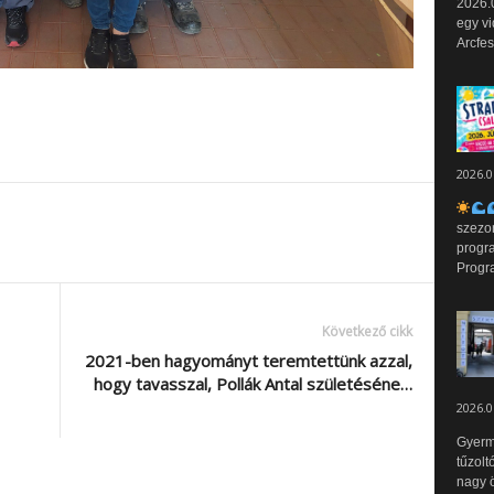
2026.0
egy vi
Arcfes
2026.0
szezo
progr
Progr
Következő cikk
2021-ben hagyományt teremtettünk azzal,
hogy tavasszal, Pollák Antal születéséne…
2026.0
Gyerm
tűzolt
nagy ö