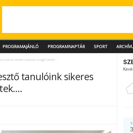
PROGRAMAJÁNLÓ
PROGRAMNAPTÁR
SPORT
ARCHÍV
tanulóink sikeres szakmai vizsgát tettek….
SZ
Kevé
esztő tanulóink sikeres
ttek….
S