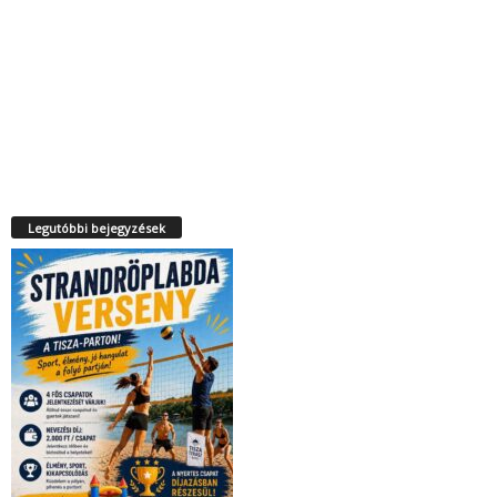
Legutóbbi bejegyzések