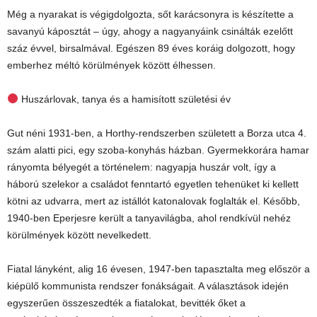
Még a nyarakat is végigdolgozta, sőt karácsonyra is készítette a
savanyú káposztát – úgy, ahogy a nagyanyáink csinálták ezelőtt
száz évvel, birsalmával. Egészen 89 éves koráig dolgozott, hogy
emberhez méltó körülmények között élhessen.
Huszárlovak, tanya és a hamisított születési év
Gut néni 1931-ben, a Horthy-rendszerben született a Borza utca 4.
szám alatti pici, egy szoba-konyhás házban. Gyermekkorára hamar
rányomta bélyegét a történelem: nagyapja huszár volt, így a
háború szelekor a családot fenntartó egyetlen tehenüket ki kellett
kötni az udvarra, mert az istállót katonalovak foglalták el. Később,
1940-ben Eperjesre került a tanyavilágba, ahol rendkívül nehéz
körülmények között nevelkedett.
Fiatal lányként, alig 16 évesen, 1947-ben tapasztalta meg először a
kiépülő kommunista rendszer fonákságait. A választások idején
egyszerűen összeszedték a fiatalokat, bevitték őket a