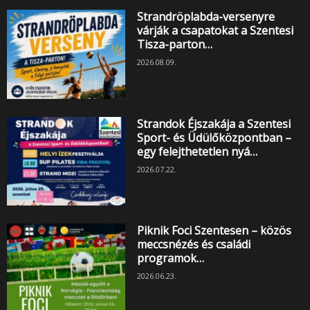
Strandröplabda-versenyre
várják a csapatokat a Szentesi
Tisza-parton…
2026.08.09.
Strandok Éjszakája a Szentesi
Sport- és Üdülőközpontban –
egy felejthetetlen nyá…
2026.07.22.
Piknik Foci Szentesen – közös
meccsnézés és családi
programok…
2026.06.23.