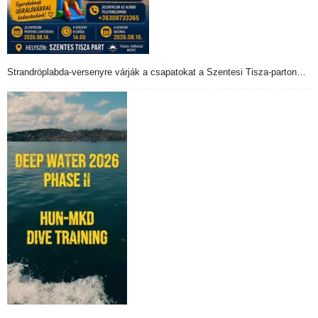
Strandröplabda-versenyre várják a csapatokat a Szentesi Tisza-parton…