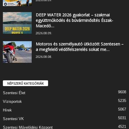
DEEP WATER 2026 gyakorlat – szakmai
együttműködés és búvárminősítés Észak-
Macedó…
2026.08.09.
Motoros és személyautó ütközött Szentesen –
a megfelelő védőfelszerelés sokat me…
2026.08.08.
NÉPSZERŰ KATEGÓRIÁK
9608
Szentesi Élet
5235
Vízisportok
5067
Hírek
5031
Szentesi VK
4521
Szentesi Művelődési Központ