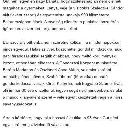
Gut néni egyetlen nagy bánata, hogy születésnapján nem ölelheti
magához a gyermekeit. Lánya, veje (a vízipólós Szeleczkei Sándor,
akit fiaként szeret) és egyetemista unokája 900 kilométerre,
Bajorországban élnek. A távolság ellenére a pünkösdi hazatérés
ígérete és a szeretet tartja benne a lelket.
Bár szociális otthonba nem szeretne költözni, a mindennapokban
nincs egyedül. Hálás szívvel, köszönettel gondol mindazokra, akik
napi fáradozásukkal segítik őt abban, hogy méltó körülmények
között, otthonában élhessen. A Gondozási Központ munkatársai,
Baráth Marianna és Oszlánczi Anna Mária, valamint korábbi
mentálhigiénés nővére, Szabó Tiborné (Marcsika) odaadó
gondoskodással veszik körül. Külön kiemeli Bugyáné Számel Évát,
aki immár 30 éve önzetlenül, ingyen segít neki mindenben, és akit
a második lányaként szeret – vele együtt készítették régen a híres
savanyúságokat is.
Arra a kérdésre, hogy mi a hosszú élet titka, a 95 éves Gut néni
egyszerű, megszívlelendő választ ad: