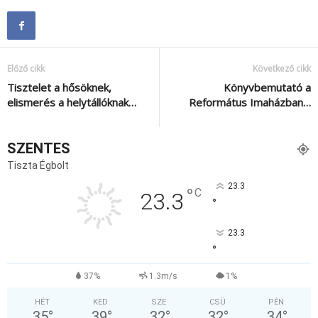
Előző cikk
Következő cikk
Tisztelet a hősöknek,
Könyvbemutató a
elismerés a helytállóknak…
Református Imaházban…
SZENTES
Tiszta Égbolt
23.3
°
C
23.3
°
23.3
°
37%
1.3m/s
1%
HÉT
KED
SZE
CSÜ
PÉN
35
°
39
°
32
°
32
°
34
°