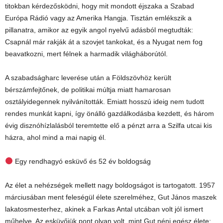
titokban kérdezősködni, hogy mit mondott éjszaka a Szabad
Európa Rádió vagy az Amerika Hangja. Tisztán emlékszik a
pillanatra, amikor az egyik angol nyelvű adásból megtudták:
Csapnál már rakják át a szovjet tankokat, és a Nyugat nem fog
beavatkozni, mert félnek a harmadik világháborútól.
A szabadságharc leverése után a Földszövhöz került
bérszámfejtőnek, de politikai múltja miatt hamarosan
osztályidegennek nyilvánították. Emiatt hosszú ideig nem tudott
rendes munkát kapni, így önálló gazdálkodásba kezdett, és három
évig disznóhízlalásból teremtette elő a pénzt arra a Szilfa utcai kis
házra, ahol mind a mai napig él.
Egy rendhagyó esküvő és 52 év boldogság
Az élet a nehézségek mellett nagy boldogságot is tartogatott. 1957
márciusában ment feleségül élete szerelméhez, Gut János maszek
lakatosmesterhez, akinek a Farkas Antal utcában volt jól ismert
műhelye. Az esküvőjük pont olyan volt, mint Gut néni egész élete: