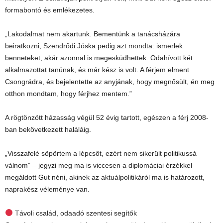
formabontó és emlékezetes.
„Lakodalmat nem akartunk. Bementünk a tanácsházára
beiratkozni, Szendrődi Jóska pedig azt mondta: ismerlek
benneteket, akár azonnal is megesküdhettek. Odahívott két
alkalmazottat tanúnak, és már kész is volt. A férjem elment
Csongrádra, és bejelentette az anyjának, hogy megnősült, én meg
otthon mondtam, hogy férjhez mentem.”
A rögtönzött házasság végül 52 évig tartott, egészen a férj 2008-
ban bekövetkezett haláláig.
„Visszafelé söpörtem a lépcsőt, ezért nem sikerült politikussá
válnom” – jegyzi meg ma is viccesen a diplomáciai érzékkel
megáldott Gut néni, akinek az aktuálpolitikáról ma is határozott,
naprakész véleménye van.
Távoli család, odaadó szentesi segítők