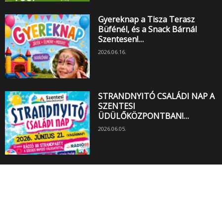
Gyereknap a Tisza Terasz
Büfénél, és a Snack Bárnál
Szentesen!…
2026.06.16.
STRANDNYITÓ CSALÁDI NAP A
SZENTESI
ÜDÜLŐKÖZPONTBAN!…
2026.06.05.