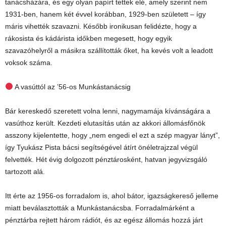
tanácsházára, és egy olyan papírt tettek elé, amely szerint nem
1931-ben, hanem két évvel korábban, 1929-ben született – így
máris vihették szavazni. Később ironikusan felidézte, hogy a
rákosista és kádárista időkben megesett, hogy egyik
szavazóhelyről a másikra szállították őket, ha kevés volt a leadott
voksok száma.
A vasúttól az ’56-os Munkástanácsig
Bár kereskedő szeretett volna lenni, nagymamája kívánságára a
vasúthoz került. Kezdeti elutasítás után az akkori állomásfőnök
asszony kijelentette, hogy „nem engedi el ezt a szép magyar lányt”,
így Tyukász Pista bácsi segítségével átírt önéletrajzzal végül
felvették. Hét évig dolgozott pénztárosként, hatvan jegyvizsgáló
tartozott alá.
Itt érte az 1956-os forradalom is, ahol bátor, igazságkereső jelleme
miatt beválasztották a Munkástanácsba. Forradalmárként a
pénztárba rejtett három rádiót, és az egész állomás hozzá járt