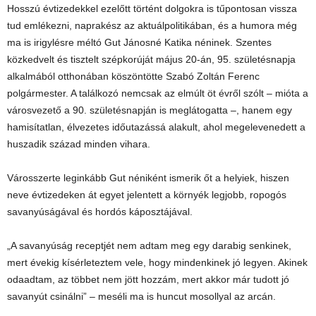
Hosszú évtizedekkel ezelőtt történt dolgokra is tűpontosan vissza
tud emlékezni, naprakész az aktuálpolitikában, és a humora még
ma is irigylésre méltó Gut Jánosné Katika néninek. Szentes
közkedvelt és tisztelt szépkorúját május 20-án, 95. születésnapja
alkalmából otthonában köszöntötte Szabó Zoltán Ferenc
polgármester. A találkozó nemcsak az elmúlt öt évről szólt – mióta a
városvezető a 90. születésnapján is meglátogatta –, hanem egy
hamisítatlan, élvezetes időutazássá alakult, ahol megelevenedett a
huszadik század minden vihara.
Városszerte leginkább Gut néniként ismerik őt a helyiek, hiszen
neve évtizedeken át egyet jelentett a környék legjobb, ropogós
savanyúságával és hordós káposztájával.
„A savanyúság receptjét nem adtam meg egy darabig senkinek,
mert évekig kísérleteztem vele, hogy mindenkinek jó legyen. Akinek
odaadtam, az többet nem jött hozzám, mert akkor már tudott jó
savanyút csinálni” – meséli ma is huncut mosollyal az arcán.