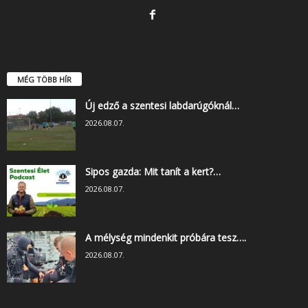
MÉG TÖBB HÍR
Új edző a szentesi labdarúgóknál…
2026.08.07.
Sipos gazda: Mit tanít a kert?…
2026.08.07.
A mélység mindenkit próbára tesz….
2026.08.07.