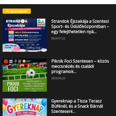
Programajánló
Strandok Éjszakája a Szentesi
Sport- és Üdülőközpontban –
egy felejthetetlen nyá…
2026.07.22.
Piknik Foci Szentesen – közös
meccsnézés és családi
programok…
2026.06.23.
Gyereknap a Tisza Terasz
Büfénél, és a Snack Bárnál
Szentesen!…