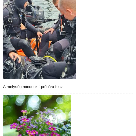
A mélység mindenkit próbára tesz….