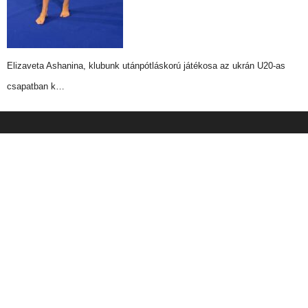
Elizaveta Ashanina, klubunk utánpótláskorú játékosa az ukrán U20-as
csapatban k…