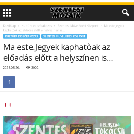
Kezdőlap
Kultúra és szórakozás
Szentesi Művelődési Központ
Ma este.Jegyek
kaphatòak az előadás előtt a helyszínen is…
KULTÚRA ÉS SZÓRAKOZÁS
SZENTESI MŰVELŐDÉSI KÖZPONT
Ma este.Jegyek kaphatòak az
előadás előtt a helyszínen is…
2026.05.20.
3002