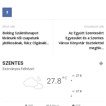
Előző cikk
Következő cikk
Boldog Születésnapot
Az Együtt Szentesért
kívánunk női csapatunk
Egyesület és a Szentes
játékosának, Rácz Olgának!…
Városi Könyvtár tisztelettel
meghív…
SZENTES
Szórványos Felhőzet
27.8
°
C
27.8
°
27.8
°
43%
8.9m/s
32%