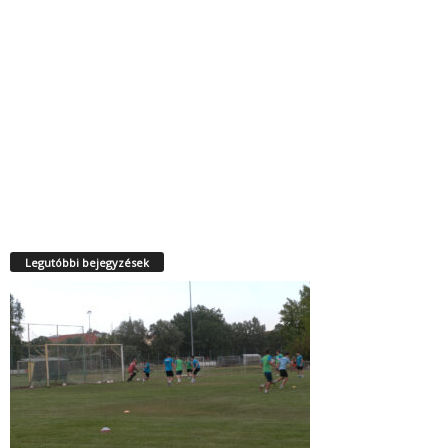
Legutóbbi bejegyzések