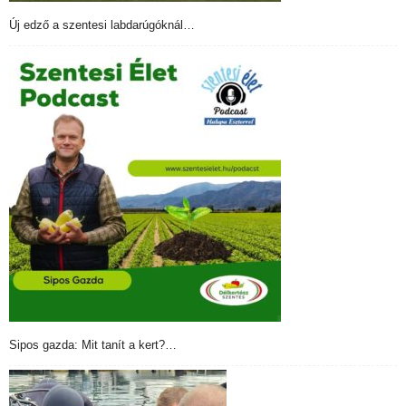
Új edző a szentesi labdarúgóknál…
Sipos gazda: Mit tanít a kert?…