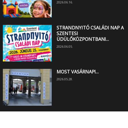
2026.06.16.
STRANDNYITÓ CSALÁDI NAP A
SZENTESI
ÜDÜLŐKÖZPONTBAN!…
2026.06.05.
MOST VASÁRNAP!…
2026.05.28.