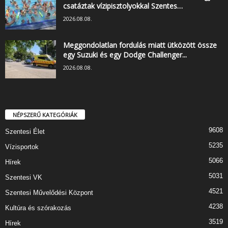
csatáztak vízipisztolyokkal Szentes…
2026.08.08.
Meggondolatlan fordulás miatt ütközött össze
egy Suzuki és egy Dodge Challenger...
2026.08.08.
NÉPSZERŰ KATEGÓRIÁK
9608
Szentesi Élet
5235
Vízisportok
5066
Hírek
5031
Szentesi VK
4521
Szentesi Művelődési Központ
4238
Kultúra és szórakozás
3519
Hírek