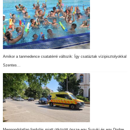
Amikor a tanmedence csatatérré változik: Így csatáztak vízipisztolyokkal
Szentes…
Meggondolatlan fordulás miatt ütközött össze egy Suzuki és egy Dodge