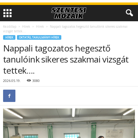
Kezdőlap
Hírek
Hírek
Nappali tagozatos hegesztő tanulóink sikeres szakmai
vizsgát tettek….
HÍREK
OKTATÁS, TANULMÁNYI HÍREK
Nappali tagozatos hegesztő
tanulóink sikeres szakmai vizsgát
tettek….
2026.05.19.
3080