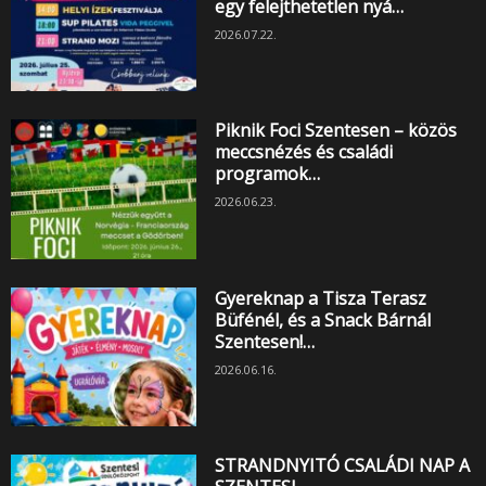
egy felejthetetlen nyá…
2026.07.22.
Piknik Foci Szentesen – közös
meccsnézés és családi
programok…
2026.06.23.
Gyereknap a Tisza Terasz
Büfénél, és a Snack Bárnál
Szentesen!…
2026.06.16.
STRANDNYITÓ CSALÁDI NAP A