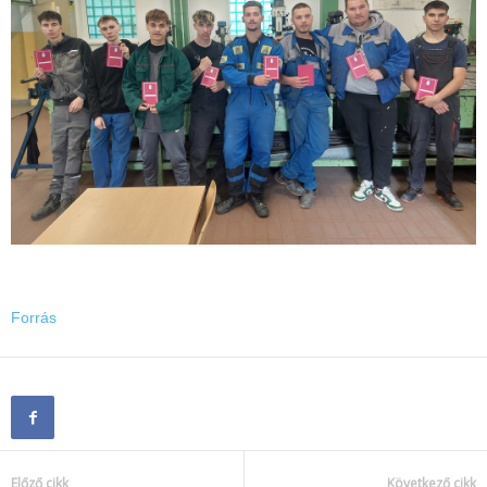
Forrás
Előző cikk
Következő cikk