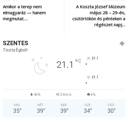
Amikor a terep nem
A Koszta József Múzeum
elmagyaráz — hanem
május 28 – 29-én,
megmutat….
csütörtökön és pénteken a
régészet napj…
SZENTES
Tiszta Égbolt
21.1
°
C
21.1
°
21.1
°
46%
3.6m/s
6%
VAS
HÉT
KED
SZE
CSÜ
35
°
39
°
39
°
34
°
30
°