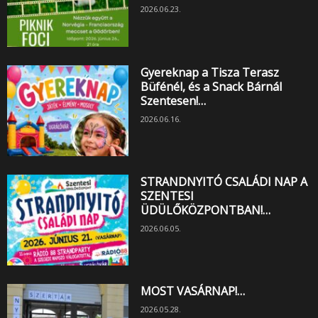
2026.06.23.
Gyereknap a Tisza Terasz
Büfénél, és a Snack Bárnál
Szentesen!…
2026.06.16.
STRANDNYITÓ CSALÁDI NAP A
SZENTESI
ÜDÜLŐKÖZPONTBAN!…
2026.06.05.
MOST VASÁRNAP!…
2026.05.28.