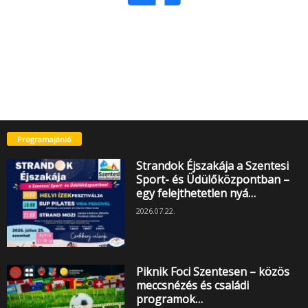
Programajánló
Strandok Éjszakája a Szentesi
Sport- és Üdülőközpontban –
egy felejthetetlen nyá…
2026.07.22.
Piknik Foci Szentesen – közös
meccsnézés és családi
programok…