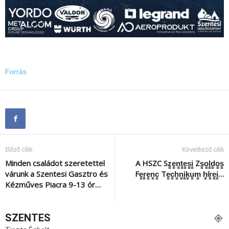
Forrás
Előző cikk
Következő cikk
Minden családot szeretettel
A HSZC Sz̳e̳n̳t̳e̳s̳i̳ Zs̳o̳l̳d̳o̳s̳
várunk a Szentesi Gasztro és
Fe̳r̳e̳n̳c̳ Te̳c̳h̳n̳i̳k̳u̳m̳ h̳ír̳e̳i̳…
Kézműves Piacra 9-13 ór…
SZENTES