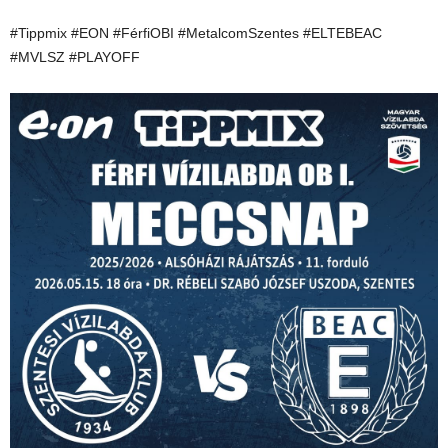
#Tippmix #EON #FérfiOBI #MetalcomSzentes #ELTEBEAC
#MVLSZ #PLAYOFF