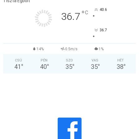
Tiszta Égbolt
40.6
°
C
36.7
°
36.7
°
14%
0.5m/s
1%
CSÜ
PÉN
SZO
VAS
HÉT
41
°
40
°
35
°
35
°
38
°