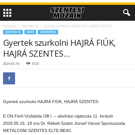
Kezdőlap
Szentesi VK
Gyertek szurkolni HAJRÁ FIÚK, HAJRÁ SZENTES…
SZENTESI VK
SPORT
VÍZISPORTOK
Gyertek szurkolni HAJRÁ FIÚK,
HAJRÁ SZENTES…
2026.05.16.
3123
Gyertek szurkolni HAJRÁ FIÚK, HAJRÁ SZENTES
E.ON Férfi Vízilabda OB I. – alsóházi rájátszás 11. forduló
2026.05.16. 18 óra Dr. Rébeli-Szabó József Városi Sportuszoda
METALCOM SZENTES ELTE-BEAC