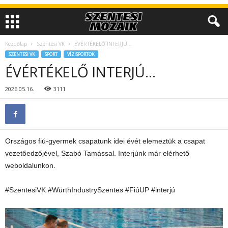
Kezdőlap
Szentesi VK
ÉVÉRTÉKELŐ INTERJÚ…
SZENTESI VK
SPORT
VÍZISPORTOK
ÉVÉRTÉKELŐ INTERJÚ…
2026.05.16.
3111
Országos fiú-gyermek csapatunk idei évét elemeztük a csapat
vezetőedzőjével, Szabó Tamással. Interjúnk már elérhető
weboldalunkon.
#SzentesiVK #WürthIndustrySzentes #FiúUP #interjú