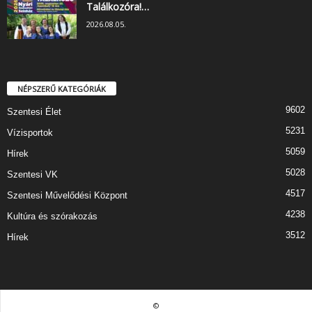
Találkozóra!…
2026.08.05.
NÉPSZERŰ KATEGÓRIÁK
9602
Szentesi Élet
5231
Vízisportok
5059
Hírek
5028
Szentesi VK
4517
Szentesi Művelődési Központ
4238
Kultúra és szórakozás
3512
Hírek
©