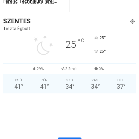
Fe̳r̳e̳n̳c̳ Te̳c̳h̳n̳i̳k̳u̳m̳ h̳ír̳e̳i̳…
SZENTES
Tiszta Égbolt
°
25
°
C
25
°
25
29%
2.2m/s
0%
CSÜ
PÉN
SZO
VAS
HÉT
41
°
41
°
34
°
34
°
37
°