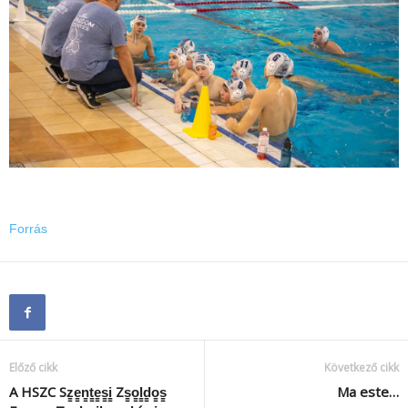
Forrás
Előző cikk
Következő cikk
A HSZC Sz̳e̳n̳t̳e̳s̳i̳ Zs̳o̳l̳d̳o̳s̳
Ma este…