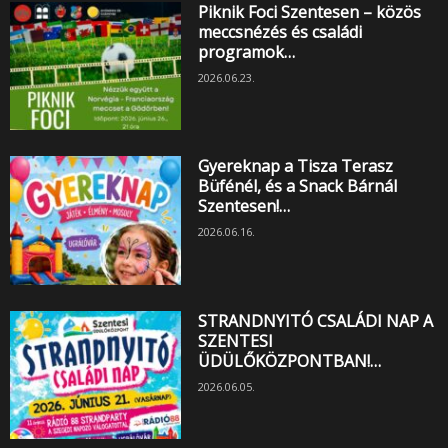
Piknik Foci Szentesen – közös
meccsnézés és családi
programok…
2026.06.23.
Gyereknap a Tisza Terasz
Büfénél, és a Snack Bárnál
Szentesen!…
2026.06.16.
STRANDNYITÓ CSALÁDI NAP A
SZENTESI
ÜDÜLŐKÖZPONTBAN!…
2026.06.05.