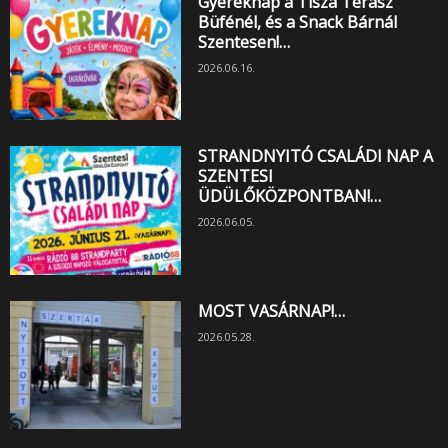
Gyereknap a Tisza Terasz
Büfénél, és a Snack Bárnál
Szentesen!…
2026.06.16.
STRANDNYITÓ CSALÁDI NAP A
SZENTESI
ÜDÜLŐKÖZPONTBAN!…
2026.06.05.
MOST VASÁRNAP!…
2026.05.28.