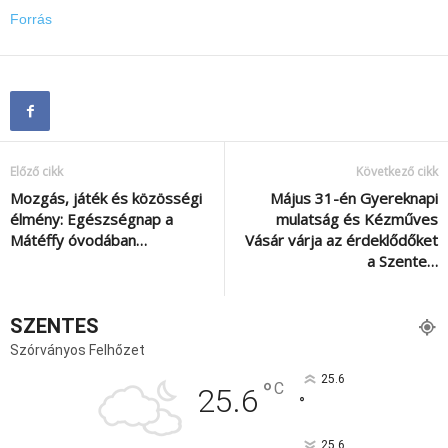
Forrás
Előző cikk
Következő cikk
Mozgás, játék és közösségi
Május 31-én Gyereknapi
élmény: Egészségnap a
mulatság és Kézműves
Mátéffy óvodában…
Vásár várja az érdeklődőket
a Szente…
SZENTES
Szórványos Felhőzet
25.6
°
C
25.6
°
25.6