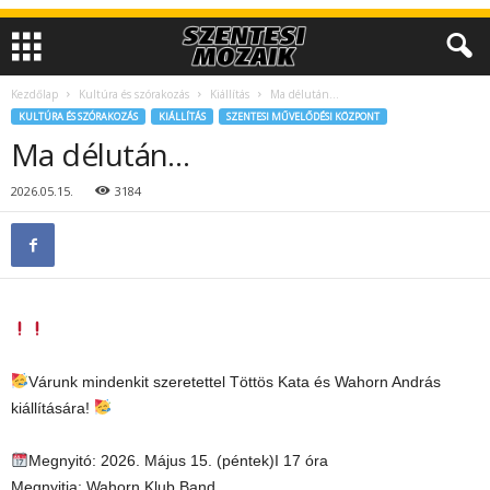
Kezdőlap
Kultúra és szórakozás
Kiállítás
Ma délután…
KULTÚRA ÉS SZÓRAKOZÁS
KIÁLLÍTÁS
SZENTESI MŰVELŐDÉSI KÖZPONT
Ma délután…
2026.05.15.
3184
Várunk mindenkit szeretettel Töttös Kata és Wahorn András
kiállítására!
Megnyitó: 2026. Május 15. (péntek)I 17 óra
Megnyitja: Wahorn Klub Band