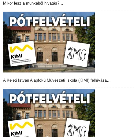
Mikor lesz a munkából hivatás?…
A Keleti István Alapfokú Művészeti Iskola (KIMI) felhívása…