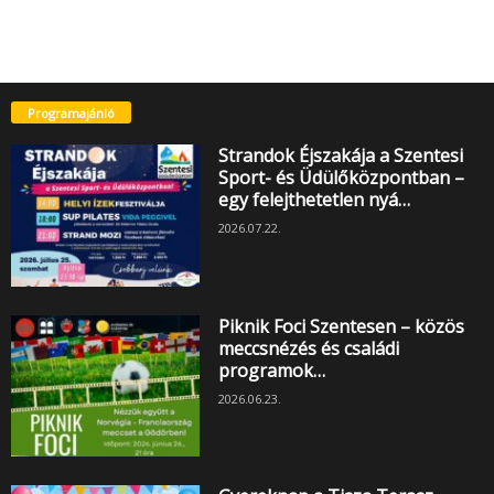
Programajánló
Strandok Éjszakája a Szentesi
Sport- és Üdülőközpontban –
egy felejthetetlen nyá…
2026.07.22.
Piknik Foci Szentesen – közös
meccsnézés és családi
programok…
2026.06.23.