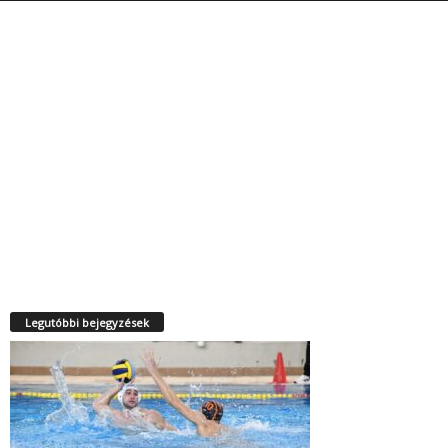
Legutóbbi bejegyzések