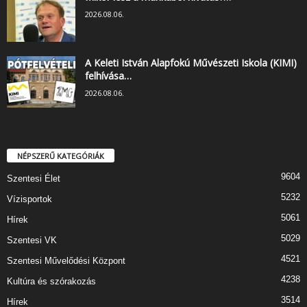
2026.08.06.
A Keleti István Alapfokú Művészeti Iskola (KIMI)
felhívása…
2026.08.06.
NÉPSZERŰ KATEGÓRIÁK
9604
Szentesi Élet
5232
Vízisportok
5061
Hírek
5029
Szentesi VK
4521
Szentesi Művelődési Központ
4238
Kultúra és szórakozás
3514
Hírek