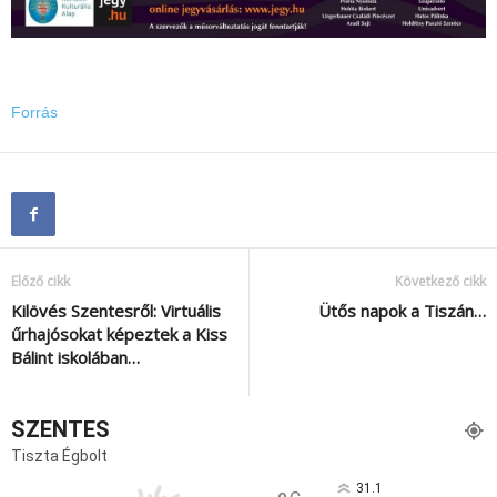
Forrás
Előző cikk
Következő cikk
Kilövés Szentesről: Virtuális
Ütős napok a Tiszán…
űrhajósokat képeztek a Kiss
Bálint iskolában…
SZENTES
Tiszta Égbolt
31.1