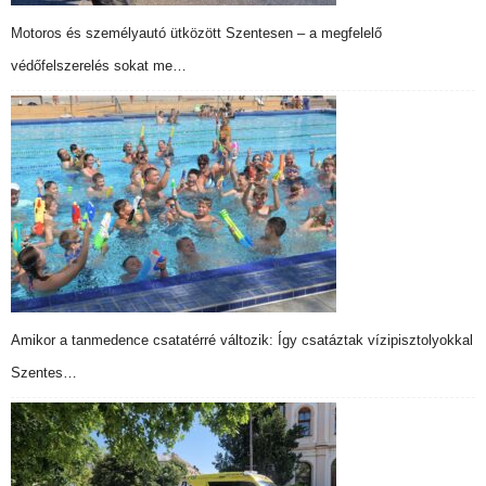
Motoros és személyautó ütközött Szentesen – a megfelelő
védőfelszerelés sokat me…
Amikor a tanmedence csatatérré változik: Így csatáztak vízipisztolyokkal
Szentes…