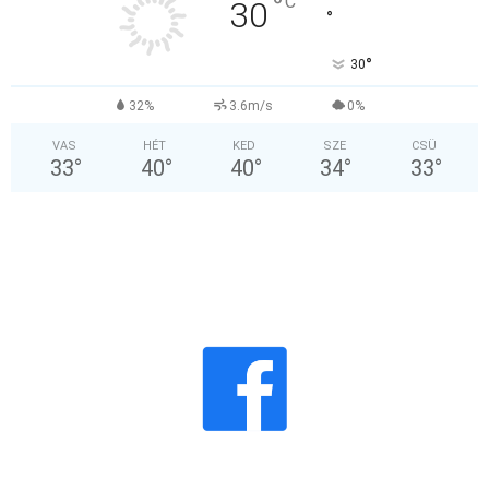
°
C
30
°
°
30
32%
3.6m/s
0%
VAS
HÉT
KED
SZE
CSÜ
33
°
40
°
40
°
34
°
33
°