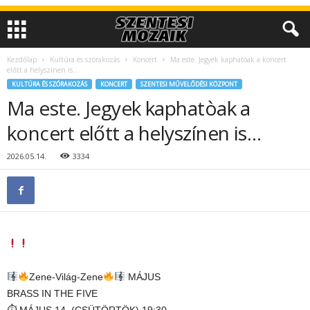
Kezdőlap
Kultúra és szórakozás
Koncert
Ma este. Jegyek kaphatòak a koncert
előtt a helyszínen is…
KULTÚRA ÉS SZÓRAKOZÁS
KONCERT
SZENTESI MŰVELŐDÉSI KÖZPONT
Ma este. Jegyek kaphatòak a
koncert előtt a helyszínen is…
2026.05.14.
3334
Zene-Világ-Zene
MÁJUS
BRASS IN THE FIVE