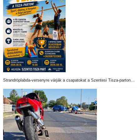
Strandröplabda-versenyre várják a csapatokat a Szentesi Tisza-parton…