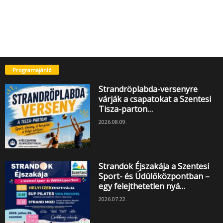
Programajánló
Strandröplabda-versenyre
várják a csapatokat a Szentesi
Tisza-parton…
2026.08.09.
Strandok Éjszakája a Szentesi
Sport- és Üdülőközpontban –
egy felejthetetlen nyá…
2026.07.22.