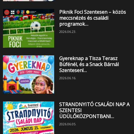
Piknik Foci Szentesen – közös
meccsnézés és családi
programok…
2026.06.23.
Gyereknap a Tisza Terasz
Büfénél, és a Snack Bárnál
Szentesen!…
2026.06.16.
STRANDNYITÓ CSALÁDI NAP A
SZENTESI
ÜDÜLŐKÖZPONTBAN!…
2026.06.05.