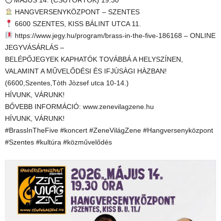
⏱ MÁJUS 14. (CSÜTÖRTÖK) 19:30
HANGVERSENYKÖZPONT – SZENTES
6600 SZENTES, KISS BÁLINT UTCA 11.
https://www.jegy.hu/program/brass-in-the-five-186168 – ONLINE
JEGYVÁSÁRLÁS –
BELÉPŐJEGYEK KAPHATÓK TOVÁBBÁ A HELYSZÍNEN,
VALAMINT A MŰVELŐDÉSI ÉS IFJÙSÀGI HÀZBAN!
(6600,Szentes,Tòth Jòzsef utca 10-14.)
HÍVUNK, VÁRUNK!
BŐVEBB INFORMÁCIÓ: www.zenevilagzene.hu
HÍVUNK, VÁRUNK!
#BrassInTheFive #koncert #ZeneVilágZene #Hangversenyközpont
#Szentes #kultúra #közművelődés