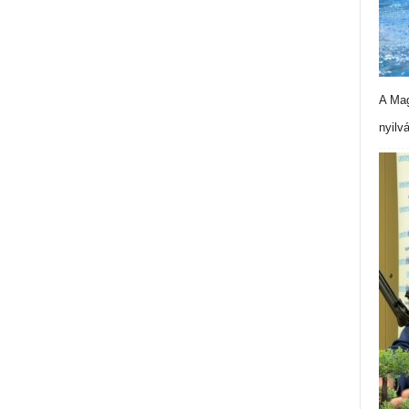
A Mag
nyilv