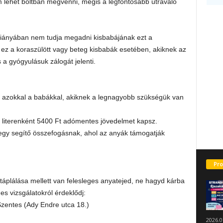
 lehet boltban megvenni, mégis a legfontosabb útravaló
 hiányában nem tudja megadni kisbabájának ezt a
 ez a koraszülött vagy beteg kisbabák esetében, akiknek az
a gyógyulásuk zálogát jelenti.
 azokkal a babákkal, akiknek a legnagyobb szükségük van
t literenként 5400 Ft adómentes jövedelmet kapsz.
egy segítő összefogásnak, ahol az anyák támogatják
Pro
táplálása mellett van felesleges anyatejed, ne hagyd kárba
es vizsgálatokról érdeklődj:
zentes (Ady Endre utca 18.)
2026.0