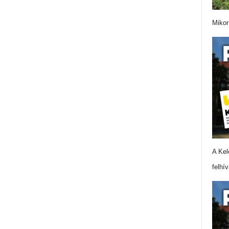
Mikor
A Kel
felhí