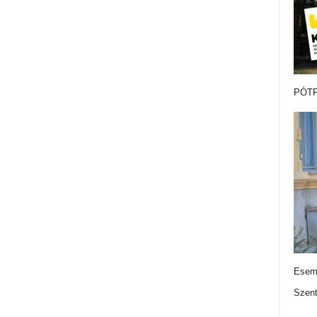
PÓTF
Esemé
Szen