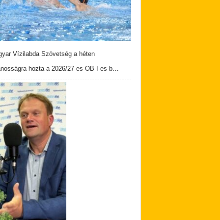
yar Vízilabda Szövetség a héten
ánosságra hozta a 2026/27-es OB I-es b…