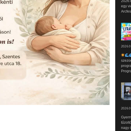
2026.0
egy vi
Arcfes
2026.0
szezo
progr
Progr
2026.0
Gyerm
tűzolt
nagy ö