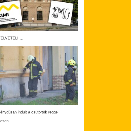
ELVÉTELI!…
nydúsan indult a csütörtök reggel
tesen…