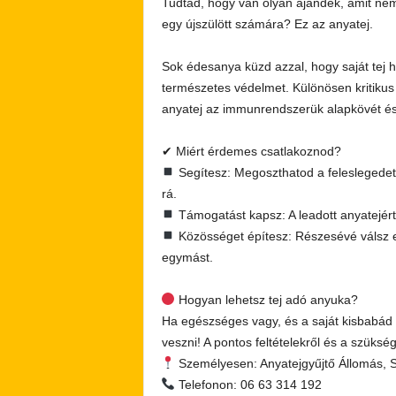
Tudtad, hogy van olyan ajándék, amit nem
egy újszülött számára? Ez az anyatej.
Sok édesanya küzd azzal, hogy saját tej
természetes védelmet. Különösen kritikus
anyatej az immunrendszerük alapkövét és 
✔ Miért érdemes csatlakoznod?
Segítesz: Megoszthatod a feleslegedet
rá.
Támogatást kapsz: A leadott anyatejér
Közösséget építesz: Részesévé válsz 
egymást.
Hogyan lehetsz tej adó anyuka?
Ha egészséges vagy, és a saját kisbabád 
veszni! A pontos feltételekről és a szükség
Személyesen: Anyatejgyűjtő Állomás, S
Telefonon: 06 63 314 192