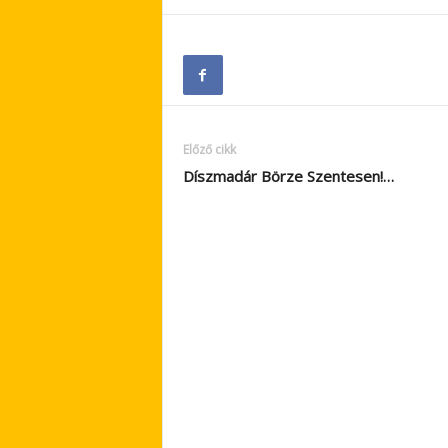
Előző cikk
Díszmadár Börze Szentesen!…