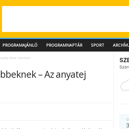
PROGRAMAJÁNLÓ
PROGRAMNAPTÁR
SPORT
ARCHÍV
anyatej életet menthet!…
SZ
Szór
sebbeknek – Az anyatej
C