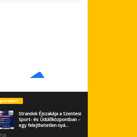
gramajánló
Strandok Éjszakája a Szentesi
Sport- és Üdülőközpontban –
egy felejthetetlen nyá…
7.22.