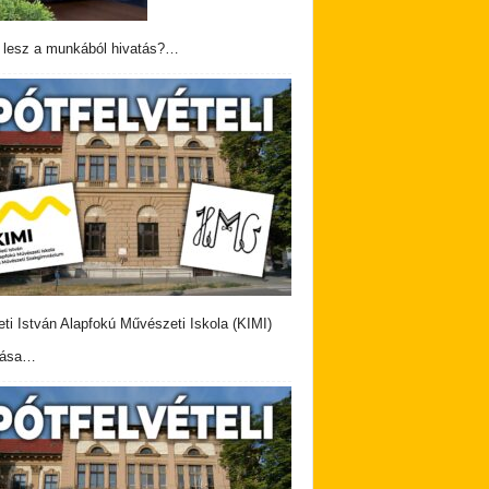
 lesz a munkából hivatás?…
eti István Alapfokú Művészeti Iskola (KIMI)
vása…