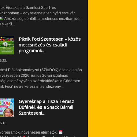
ok Éjszakája a Szentesi Sport- és
özpontban – egy felejthetetlen nyári este vár
A közönség döntött: a medencés moziban idén
 sikerű...
Piknik Foci Szentesen – közös
meccsnézés és családi
programok…
6.23.
ntesi Diákönkormányzat (SZÍVDÖK) ötlete alapján
ervezésében 2026. június 26-án izgalmas
ségi esemény várja az érdeklődőket a Gödörben.
nik Foci” névre keresztelt rendezvény...
Gyereknap a Tisza Terasz
Büfénél, és a Snack Bárnál
Szentesen!…
6.16.
 programok ingyenesen elérhetők!