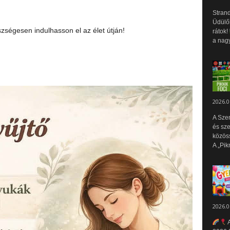
Strand
Üdülők
ségesen indulhasson el az élet útján!
rátok!
a nagy
2026.0
A Sze
és sz
közös
A „Pik
2026.0
A