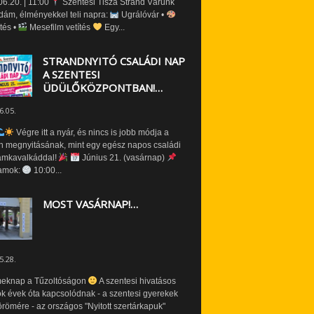
6.20. | 11:00
Szentesi Tisza Strand Várunk
dám, élményekkel teli napra:
Ugrálóvár •
tés •
Mesefilm vetítés
Egy...
STRANDNYITÓ CSALÁDI NAP
A SZENTESI
ÜDÜLŐKÖZPONTBAN!…
6.05.
Végre itt a nyár, és nincs is jobb módja a
n megnyitásának, mint egy egész napos családi
amkavalkáddal!
Június 21. (vasárnap)
amok:
10:00...
MOST VASÁRNAP!…
5.28.
eknap a Tűzoltóságon
A szentesi hivatásos
ók évek óta kapcsolódnak - a szentesi gyerekek
römére - az országos "Nyitott szertárkapuk"