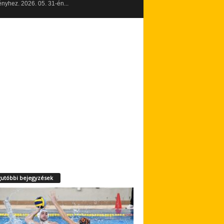
yhez. 2026. 05. 31-én...
utóbbi bejegyzések