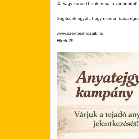
Vagy keresd bizalommal a védőnődet!
Segítsünk együtt, hogy minden baba egész
www.szentesimozaik.hu
Hírek|29