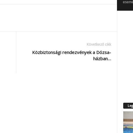
esemén
Következő cikk
Közbiztonsági rendezvények a Dózsa-
házban…
Leg