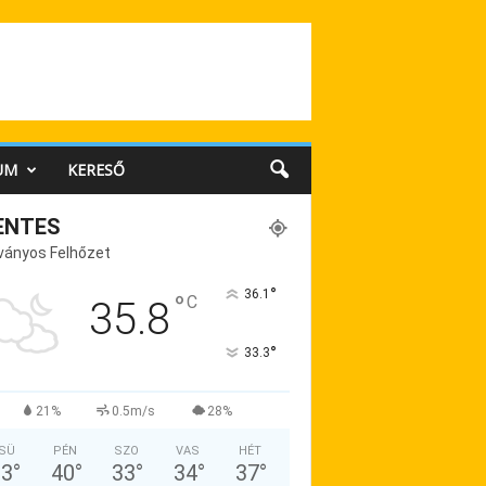
UM
KERESŐ
ENTES
ványos Felhőzet
°
36.1
°
C
35.8
°
33.3
21%
0.5m/s
28%
SÜ
PÉN
SZO
VAS
HÉT
33
°
40
°
33
°
34
°
37
°