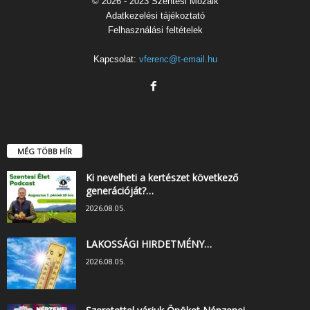
© 2026 - 2023 Szentesi Mozaik
Adatkezelési tájékoztató
Felhasználási feltételek
Kapcsolat:
vferenc@t-email.hu
MÉG TÖBB HÍR
Ki nevelheti a kertészet következő
generációját?…
2026.08.05.
LAKOSSÁGI HIRDETMÉNY…
2026.08.05.