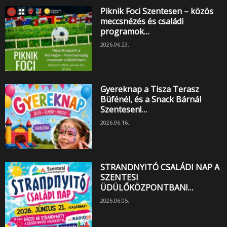
Piknik Foci Szentesen – közös
meccsnézés és családi
programok…
2026.06.23.
Gyereknap a Tisza Terasz
Büfénél, és a Snack Bárnál
Szentesen!…
2026.06.16.
STRANDNYITÓ CSALÁDI NAP A
SZENTESI
ÜDÜLŐKÖZPONTBAN!…
2026.06.05.