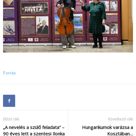
Forrás
Előző cikk
Következő cikk
„A nevelés a szülő feladata” –
Hungarikumok varázsa a
90 éves lett a szentesi Ilonka
Kosztában…