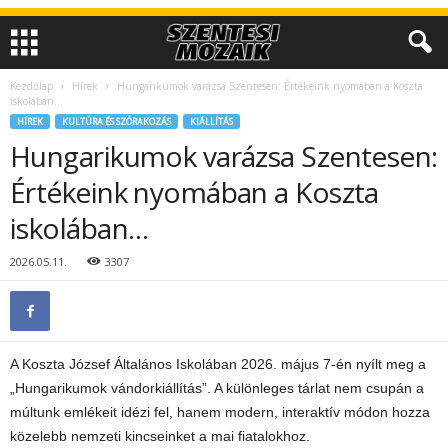
Kezdőlap
Hírek
Hungarikumok varázsa Szentesen: Értékeink nyomában a Koszta
iskolában…
HÍREK
KULTÚRA ÉS SZÓRAKOZÁS
KIÁLLÍTÁS
Hungarikumok varázsa Szentesen:
Értékeink nyomában a Koszta
iskolában…
2026.05.11.
3307
A Koszta József Általános Iskolában 2026. május 7-én nyílt meg a
„Hungarikumok vándorkiállítás”. A különleges tárlat nem csupán a
múltunk emlékeit idézi fel, hanem modern, interaktív módon hozza
közelebb nemzeti kincseinket a mai fiatalokhoz.