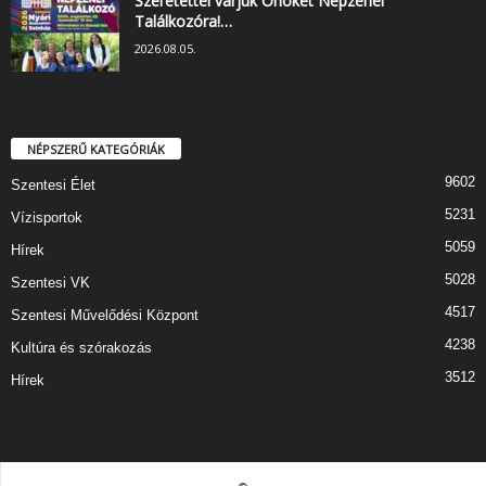
Szeretettel várjuk Önöket Népzenei
Találkozóra!…
2026.08.05.
NÉPSZERŰ KATEGÓRIÁK
9602
Szentesi Élet
5231
Vízisportok
5059
Hírek
5028
Szentesi VK
4517
Szentesi Művelődési Központ
4238
Kultúra és szórakozás
3512
Hírek