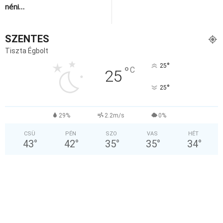
néni…
SZENTES
Tiszta Égbolt
°
25
°
C
25
°
25
29%
2.2m/s
0%
CSÜ
PÉN
SZO
VAS
HÉT
43
°
42
°
35
°
35
°
34
°