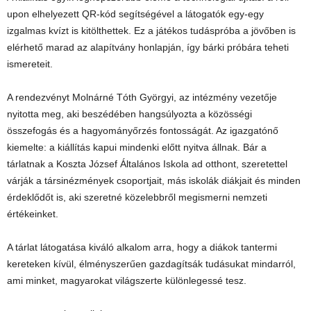
upon elhelyezett QR-kód segítségével a látogatók egy-egy
izgalmas kvízt is kitölthettek. Ez a játékos tudáspróba a jövőben is
elérhető marad az alapítvány honlapján, így bárki próbára teheti
ismereteit.
A rendezvényt Molnárné Tóth Györgyi, az intézmény vezetője
nyitotta meg, aki beszédében hangsúlyozta a közösségi
összefogás és a hagyományőrzés fontosságát. Az igazgatónő
kiemelte: a kiállítás kapui mindenki előtt nyitva állnak. Bár a
tárlatnak a Koszta József Általános Iskola ad otthont, szeretettel
várják a társinézmények csoportjait, más iskolák diákjait és minden
érdeklődőt is, aki szeretné közelebbről megismerni nemzeti
értékeinket.
A tárlat látogatása kiváló alkalom arra, hogy a diákok tantermi
kereteken kívül, élményszerűen gazdagítsák tudásukat mindarról,
ami minket, magyarokat világszerte különlegessé tesz.