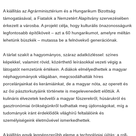
A kiállítás az Agrárminisztérium és a Hungarikum Bizottság
támogatásával, a Fiatalok a Nemzetért Alapítvány szervezésében
érkezett a városba. A projekt célja, hogy kulturális önazonosságunk
legfontosabb építőköveit – azt a 60 hungarikumot, amelyre méltán
lehetünk büszkék – mutassa be a felnövekvő generációnak.
A tárlat szakít a hagyományos, száraz adatközléssel: színes
képekkel, valamint rövid, közérthető leírásokkal vezeti végig a
látogatót nemzetünk értékein. A diákok elmélyedhettek a magyar
néphagyományok világában, megcsodálhatták híres
porcelánjainkat és kerámiáinkat, de a magyar nóta, az operett és
az ősi pásztorkutyáink története is megelevenedett előttük. A
kulináris élvezetek kedvelői a magyar fűszerekről, húsárukról és
gasztronómiai örökségünkről tudhattak meg újdonságokat, míg a
tudományok iránt érdeklődők világhírű feltalálóink és
személyiségeink életművével ismerkedhettek.
A kiállítás egyik legnépszerűbb eleme a technológiai újítás: a roll-