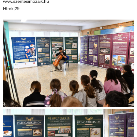
www.szentesimozaik.hu
Hírek|29