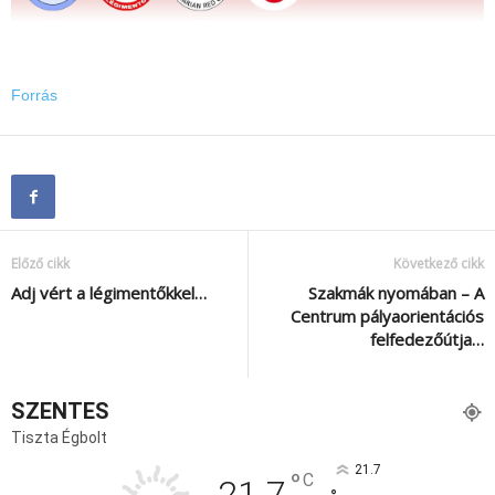
Forrás
Előző cikk
Következő cikk
Adj vért a légimentőkkel…
Szakmák nyomában – A
Centrum pályaorientációs
felfedezőútja…
SZENTES
Tiszta Égbolt
21.7
°
C
21.7