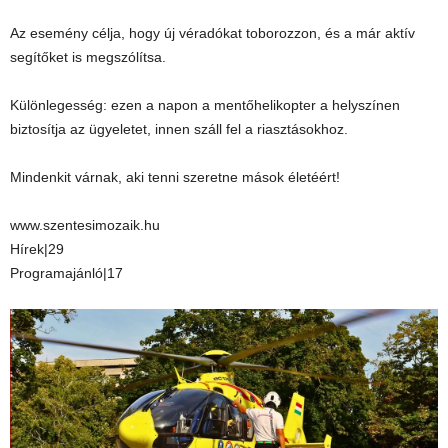
Az esemény célja, hogy új véradókat toborozzon, és a már aktív
segítőket is megszólítsa.
Különlegesség: ezen a napon a mentőhelikopter a helyszínen
biztosítja az ügyeletet, innen száll fel a riasztásokhoz.
Mindenkit várnak, aki tenni szeretne mások életéért!
www.szentesimozaik.hu
Hírek|29
Programajánló|17