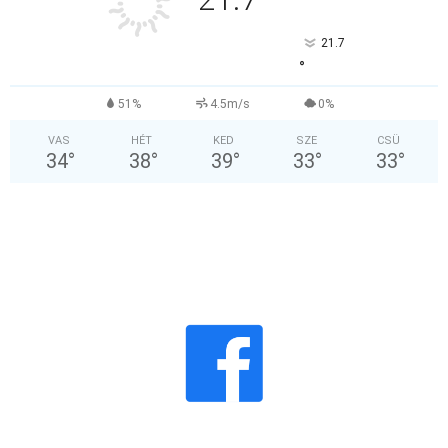
°
21.7
°
51%
4.5m/s
0%
VAS
HÉT
KED
SZE
CSÜ
34
°
38
°
39
°
33
°
33
°