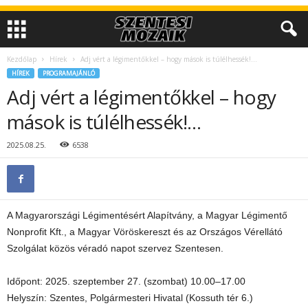
Kezdőlap
Hírek
Adj vért a légimentőkkel – hogy mások is túlélhessék!…
HÍREK
PROGRAMAJÁNLÓ
Adj vért a légimentőkkel – hogy
mások is túlélhessék!…
2025.08.25.
6538
A Magyarországi Légimentésért Alapítvány, a Magyar Légimentő
Nonprofit Kft., a Magyar Vöröskereszt és az Országos Vérellátó
Szolgálat közös véradó napot szervez Szentesen.
Időpont: 2025. szeptember 27. (szombat) 10.00–17.00
Helyszín: Szentes, Polgármesteri Hivatal (Kossuth tér 6.)