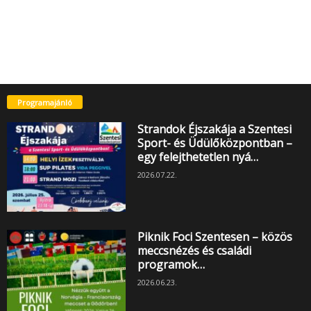
Programajánló
Strandok Éjszakája a Szentesi
Sport- és Üdülőközpontban –
egy felejthetetlen nyá…
2026.07.22.
Piknik Foci Szentesen – közös
meccsnézés és családi
programok…
2026.06.23.