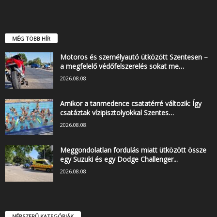
MÉG TÖBB HÍR
Motoros és személyautó ütközött Szentesen –
a megfelelő védőfelszerelés sokat me…
2026.08.08.
Amikor a tanmedence csatatérré változik: Így
csatáztak vízipisztolyokkal Szentes…
2026.08.08.
Meggondolatlan fordulás miatt ütközött össze
egy Suzuki és egy Dodge Challenger...
2026.08.08.
NÉPSZERŰ KATEGÓRIÁK