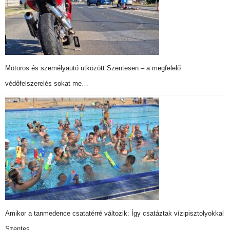
Motoros és személyautó ütközött Szentesen – a megfelelő
védőfelszerelés sokat me…
Amikor a tanmedence csatatérré változik: Így csatáztak vízipisztolyokkal
Szentes…