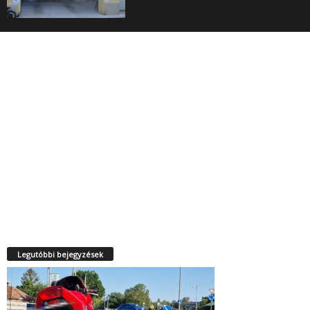
Legutóbbi bejegyzések